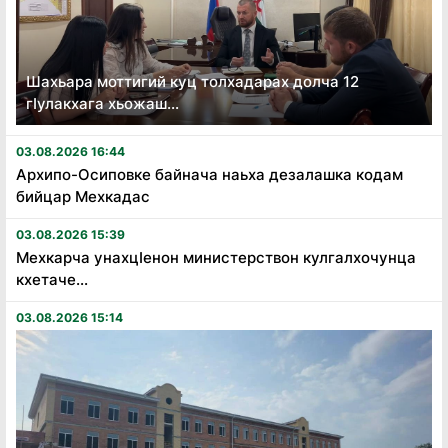
Шахьара моттигий куц толхадарах долча 12
гӏулакхага хьожаш...
03.08.2026 16:44
Архипо-Осиповке байнача наьха дезалашка кодам
бийцар Мехкадас
03.08.2026 15:39
Мехкарча унахцӏенон министерствон кулгалхочунца
кхетаче...
03.08.2026 15:14