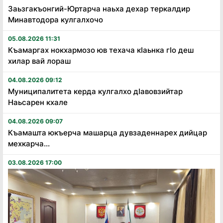
Заьзгакъонгий-Юртарча наьха дехар теркалдир
Минавтодора кулгалхочо
05.08.2026 11:31
Къамаргах нокхармозо юв техача кӏаьнка гӏо деш
хилар вай лораш
04.08.2026 09:12
Муниципалитета керда кулгалхо дӏавовзийтар
Наьсарен кхале
04.08.2026 09:07
Къамашта юкъерча машарца дувзаденнарех дийцар
мехкарча...
03.08.2026 17:00