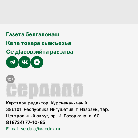
Газета белгалонаш
Кепа тохара хьакъехьа
Се дӀавовзийта раьза ва
Керттера редактор: Курскенаькъан Х.
386101, Республика Ингушетия, г. Назрань, тер.
Центральный округ, пр. И. Базоркина, д. 60.
8 (8734) 77-10-85
E-mail: serdalo@yandex.ru