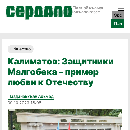
ГӀалгӀай къаман
юкъара газет
Эрс
ГӀал
Общество
Калиматов: Защитники
Малгобека – пример
любви к Отечеству
Гӏазданаькъан Ахьмад
09.10.2023 18:08