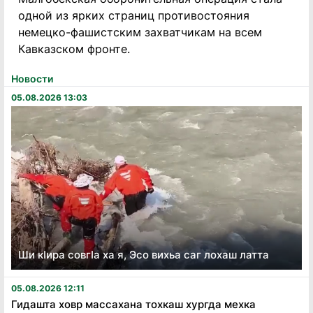
одной из ярких страниц противостояния
немецко-фашистским захватчикам на всем
Кавказском фронте.
Новости
05.08.2026 13:03
Ши кӏира совгӏа ха я, Эсо вихьа саг лохаш латта
05.08.2026 12:11
Гидашта ховр массахана тохкаш хургда мехка