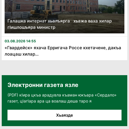
Галашка интернат хьалъярга хьажа ваха хилар
гӏишлошъяра министр
03.08.2026 14:55
«Гвардейск» яхача Ерригача Россе кхетачене, дакъа
лоацаш хилар...
Электронни газета язле
(PDF) кӀира цкъа арадувла къаман юкъара «Сердало»
газет, цӀагӀара ара ца воалаш деша таро я
Хьаязде