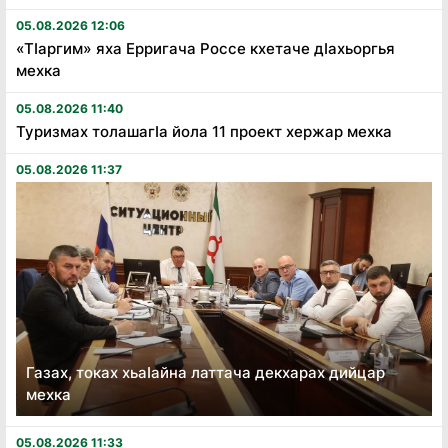
05.08.2026 12:06
«Тӏаргим» яха Ерригача Россе кхетаче дӏахьоргья
мехка
05.08.2026 11:40
Туризмах толашагӏа йола 11 проект хержар мехка
05.08.2026 11:37
Газах, токах хьаӏайна латтача декхарах дийцар
мехка
05.08.2026 11:33