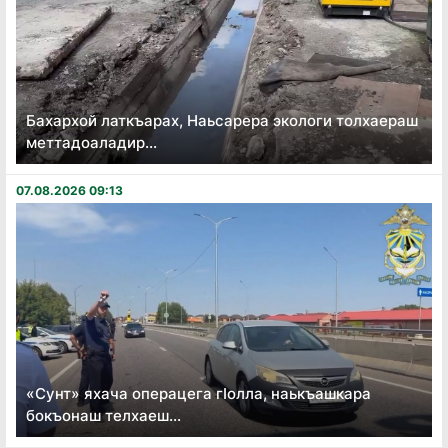
Бахархой латкъарах, Наьсарера экологи толхаераш
меттадоаладир...
07.08.2026 09:13
«Сунт» яхача операцега гӏолла, наькъашкара
бокъонаш телхаеш...