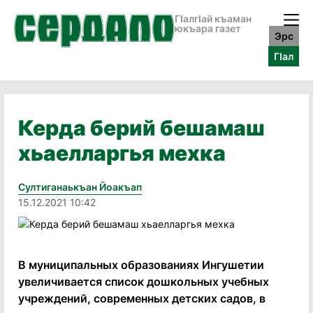
ГӀалгӀай къаман
юкъара газет
Эрс
ГӀал
Керда берий бешамаш
хьаелларгья мехка
Султиганаькъан Йоакъап
15.12.2021 10:42
В муниципальных образованиях Ингушетии
увеличивается список дошкольных учебных
учреждений, современных детских садов, в