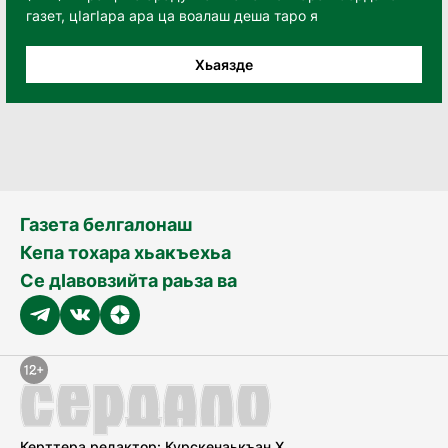
газет, цӀагӀара ара ца воалаш деша таро я
Хьаязде
Газета белгалонаш
Кепа тохара хьакъехьа
Се дӀавовзийта раьза ва
Керттера редактор: Курскенаькъан Х.