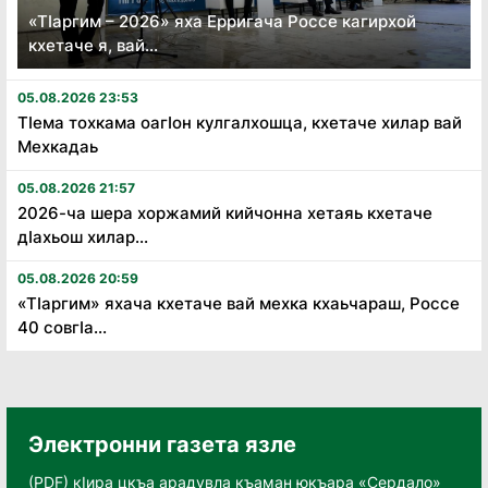
«Тӏаргим – 2026» яха Ерригача Россе кагирхой
кхетаче я, вай...
05.08.2026 23:53
Тӏема тохкама оагӏон кулгалхошца, кхетаче хилар вай
Мехкадаь
05.08.2026 21:57
2026-ча шера хоржамий кийчонна хетаяь кхетаче
дӏахьош хилар...
05.08.2026 20:59
«Тӏаргим» яхача кхетаче вай мехка кхаьчараш, Россе
40 совгӏа...
Электронни газета язле
(PDF) кӀира цкъа арадувла къаман юкъара «Сердало»