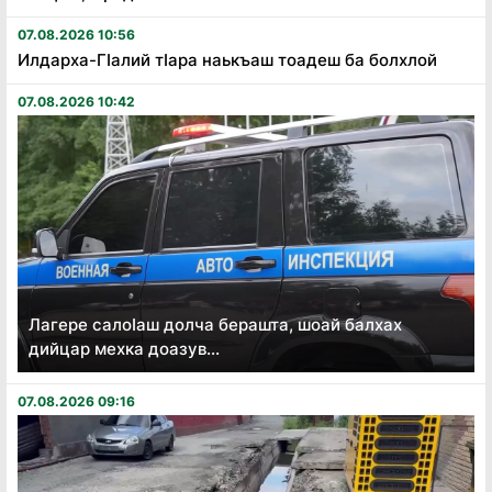
07.08.2026 10:56
Илдарха-Гӏалий тӏара наькъаш тоадеш ба болхлой
07.08.2026 10:42
Лагере салоӏаш долча берашта, шоай балхах
дийцар мехка доазув...
07.08.2026 09:16