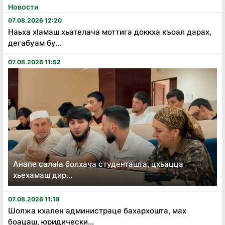
Новости
07.08.2026 12:20
Наьха хӏамаш хьателача моттига доккха къоал дарах,
дегабуам бу...
07.08.2026 11:52
Анапе салаӏа болхача студенташта, цхьацца
хьехамаш дир...
07.08.2026 11:18
Шолжа кхален администраце бахархошта, мах
боацаш, юридически...