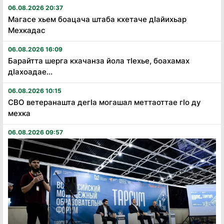
06.08.2026 20:37
Магасе хьем боацача штаба кхетаче дӏайихьар
Мехкадас
06.08.2026 16:09
Барайтта шерга кхачанза йола тӏехье, боахамах
дӏахоадае...
06.08.2026 10:15
СВО ветеранашта дегӏа могашал меттаоттае гӏо ду
мехка
06.08.2026 09:57