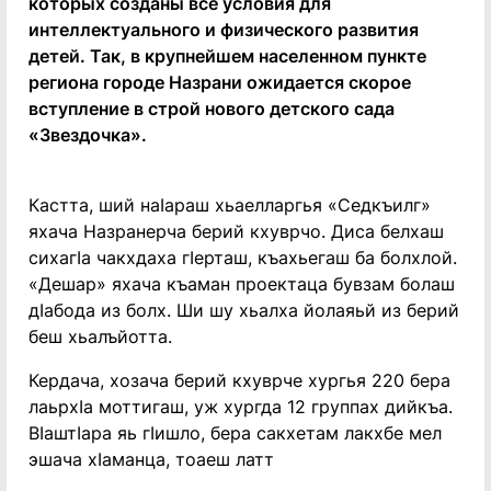
которых созданы все условия для
интеллектуального и физического развития
детей. Так, в крупнейшем населенном пункте
региона городе Назрани ожидается скорое
вступление в строй нового детского сада
«Звездочка».
Кастта, ший наIараш хьаелларгья «Седкъилг»
яхача Назранерча берий кхуврчо. Диса белхаш
сихагIа чакхдаха гIерташ, къахьегаш ба болхлой.
«Дешар» яхача къаман проектаца бувзам болаш
дIабода из болх. Ши шу хьалха йолаяьй из берий
беш хьалъйотта.
Кердача, хозача берий кхуврче хургья 220 бера
лаьрхIа моттигаш, уж хургда 12 группах дийкъа.
ВIаштIара яь гIишло, бера сакхетам лакхбе мел
эшача хIаманца, тоаеш латт