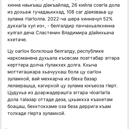
хинна наькъаш дӀакъайлад, 26 кийла совгӀа дола
из дохьаж гучадаьккхад, 108 саг дӀаязваьв цу
зулама тӀагӀолла. 2022-ча шера хинначул 52%
дукхагӀа хул из», - белгалдир паччахьалкхенна
кулгал деча Сластенин Владимира дӀайихьача
кхетаче.
Цу оагӀон болхлоша белгалду, республике
наркоманена духьала къовсам лоаттабар эггара
керттера долча гӀулакхех долга. Кхыча
моттигашкара хьачуухаш бола цу оагӀон
зуламхой, вай мехкарча из бӀеха базар
лелаерашца, кагирхой цу зулама юкъеоза гӀерт.
Цудухьа из доаржадерашта эггара чӀоагӀагӀа
дола таӀазар оттаде деза, цхьаккха къахетам
боацаш, бехктокхаме оза беза деррига къам
толхаде гӀерта зуламхой.