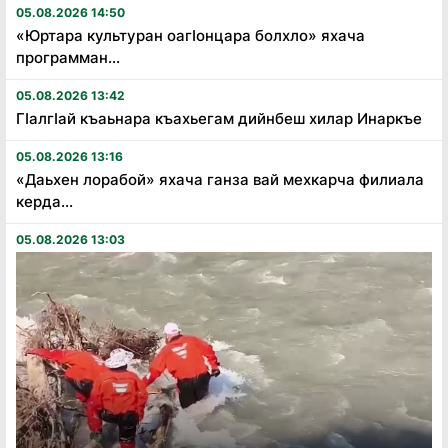
05.08.2026 14:50
«Юртара культуран оагӏонцара болхло» яхача
программан...
05.08.2026 13:42
Гӏалгӏай къаьнара къахьегам дийнбеш хилар Инаркъе
05.08.2026 13:16
«Даьхен лорабой» яхача ганза вай мехкарча филиала
керда...
05.08.2026 13:03