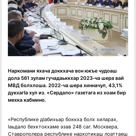
Наркомани яхача доккхача вон юкъе чудоаш
дола 561 зулам гучадаьккхар 2023-ча шера вай
МВД болхлоша. 2022-ча шера хинначул, 43,1%
дукхагӀа хул из. «Сердало» газетага из хоам бир
мехка кабмино.
«Республике дӀабихьар боккха болх хиларах,
Ӏаьдало бехктокхаме эзав 248 саг. Москвера,
Ставрополера республике наркотикаш лоаттаеш