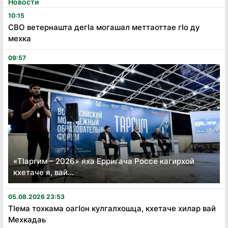
Новости
10:15
СВО ветернашта дегӏа могашал меттаоттае гӏо ду
мехка
09:57
«Тӏаргим – 2026» яха Ерригача Россе кагирхой
кхетаче я, вай...
05.08.2026 23:53
Тӏема тохкама оагӏон кулгалхошца, кхетаче хилар вай
Мехкадаь