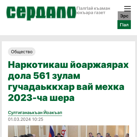
ГӀалгӀай къаман
юкъара газет
Эрс
ГӀал
Общество
Наркотикаш йоаржаярах
дола 561 зулам
гучадаьккхар вай мехка
2023-ча шера
Султиганаькъан Йоакъап
01.03.2024 10:25