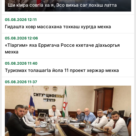
Ши кӏира совгӏа ха я, Эсо вихьа саг лохаш латта
05.08.2026 12:11
Гидашта ховр массахана тохкаш хургда мехка
05.08.2026 12:06
«Тӏаргим» яха Ерригача Россе кхетаче дӏахьоргья
мехка
05.08.2026 11:40
Туризмах толашагӏа йола 11 проект хержар мехка
05.08.2026 11:37