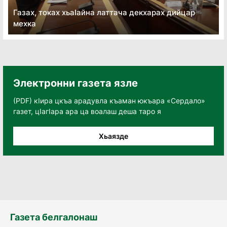
Газах, токах хьаӏайна латтача декхарах дийцар
мехка
Электронни газета язле
(PDF) кӀира цкъа арадувла къаман юкъара «Сердало»
газет, цӀагӀара ара ца воалаш деша таро я
Хьаязде
Газета белгалонаш