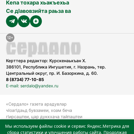
Кепа тохара хьакъехьа
Се дӀавовзийта раьза ва
Керттера редактор: Курскенаькъан Х.
386101, Республика Ингушетия, г. Назрань, тер.
Центральный округ, пр. И. Базоркина, д. 60.
8 (8734) 77-10-85
E-mail: serdalo@yandex.ru
«Сердало» газета арадувлар
чIоагIдаьд бувзамеи, хоам беча
гIирсаштеи, цар дуккхача тайпаштеи
тIахьожам лоаттабеча Федеральни
Мы используем файлы cookie и сервис Яндекс.Метрика для
болхлоша (Роскомнадзор).
сбора статистики и улучшения работы сайта. Продолжая