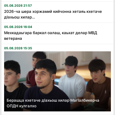
05.08.2026 21:57
2026-ча шера хоржамий кийчонна хетаяь кхетаче
дӏахьош хилар...
05.08.2026 16:04
Мехкадаьгара баркал оалаш, каьхат делар МВД
ветерана
05.08.2026 15:35
Берашца кхетаче дӏахьош хилар Магӏалбикерча
ОПДН кулгалхо