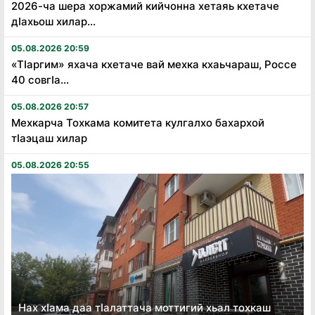
2026-ча шера хоржамий кийчонна хетаяь кхетаче
дӏахьош хилар...
05.08.2026 20:59
«Тӏаргим» яхача кхетаче вай мехка кхаьчараш, Россе
40 совгӏа...
05.08.2026 20:57
Мехкарча Тохкама комитета кулгалхо бахархой
тӏаэцаш хилар
05.08.2026 20:55
Нах хӏама даа тӏалаттача моттигий хьал тохкаш