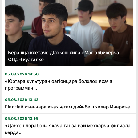
Берашца кхетаче дӏахьош хилар Магӏалбикерча
ОПДН кулгалхо
05.08.2026 14:50
«Юртара культуран оагӏонцара болхло» яхача
программан...
05.08.2026 13:42
Гӏалгӏай къаьнара къахьегам дийнбеш хилар Инаркъе
05.08.2026 13:16
«Даьхен лорабой» яхача ганза вай мехкарча филиала
керда...