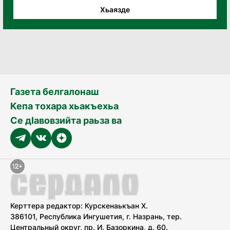
Хьаязде
Газета белгалонаш
Кепа тохара хьакъехьа
Се дӀавовзийта раьза ва
Керттера редактор: Курскенаькъан Х.
386101, Республика Ингушетия, г. Назрань, тер.
Центральный округ, пр. И. Базоркина, д. 60.