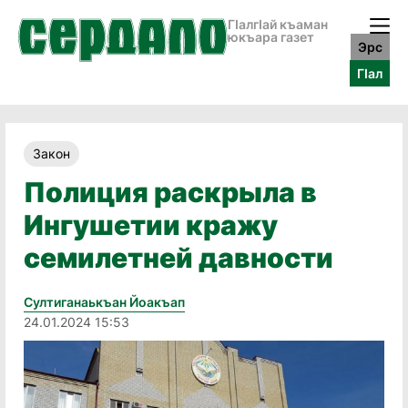
ГӀалгӀай къаман
юкъара газет
Эрс
ГӀал
Закон
Полиция раскрыла в
Ингушетии кражу
семилетней давности
Султиганаькъан Йоакъап
24.01.2024 15:53