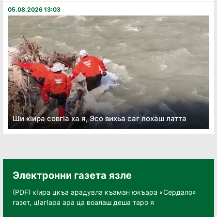
05.08.2026 13:03
Ши кӏира совгӏа ха я, Эсо вихьа саг лохаш латта
Электронни газета язле
(PDF) кӀира цкъа арадувла къаман юкъара «Сердало»
газет, цӀагӀара ара ца воалаш деша таро я