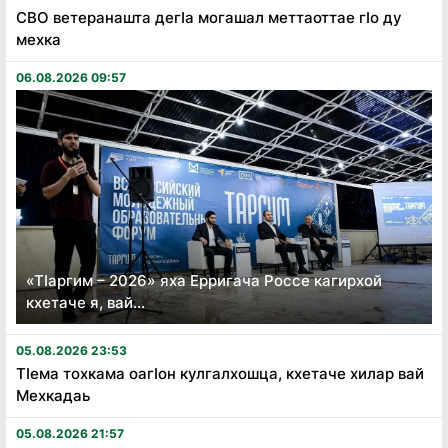
СВО ветеранашта дегӏа могашал меттаоттае гӏо ду
мехка
06.08.2026 09:57
«Тӏаргим – 2026» яха Ерригача Россе кагирхой
кхетаче я, вай...
05.08.2026 23:53
Тӏема тохкама оагӏон кулгалхошца, кхетаче хилар вай
Мехкадаь
05.08.2026 21:57