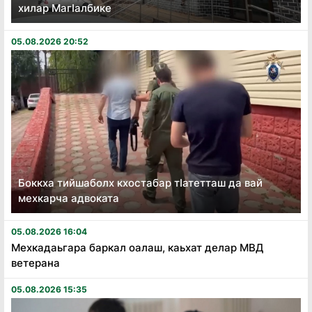
хилар Магӏалбике
05.08.2026 20:52
Боккха тийшаболх кхостабар тӏатетташ да вай
мехкарча адвоката
05.08.2026 16:04
Мехкадаьгара баркал оалаш, каьхат делар МВД
ветерана
05.08.2026 15:35