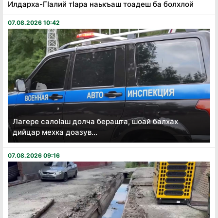
Илдарха-Гӏалий тӏара наькъаш тоадеш ба болхлой
07.08.2026 10:42
Лагере салоӏаш долча берашта, шоай балхах
дийцар мехка доазув...
07.08.2026 09:16