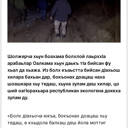
Шолжерча хьун боахама болхлой лаьрххӀа
арабаьлар Оалкама хьун даькъ тӀа бийсан фу
хьал да хьажа. Из болх къаьстта бийсан дӀахьош
хилара бахьан дар, бокъонах доацаш наха
шоашкара хьу тедаш, хьуна зулам деш хилар, цо
ший оагӀорахьара республикан экологена доккха
зулам ду.
«Болх дӀахьоча юкъа, бокъонах доацаш хьу
тедаш, е кхыдола балхаш деш йола моттиг