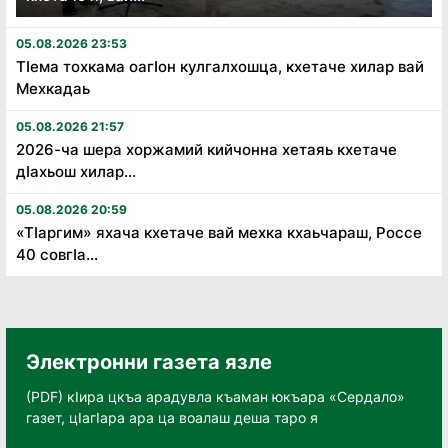
05.08.2026 23:53
Тӏема тохкама оагӏон кулгалхошца, кхетаче хилар вай
Мехкадаь
05.08.2026 21:57
2026-ча шера хоржамий кийчонна хетаяь кхетаче
дӏахьош хилар...
05.08.2026 20:59
«Тӏаргим» яхача кхетаче вай мехка кхаьчараш, Россе
40 совгӏа...
Электронни газета язле
(PDF) кӀира цкъа арадувла къаман юкъара «Сердало»
газет, цӀагӀара ара ца воалаш деша таро я