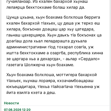
гучаяланзар. Из кхален бахархой хьунаш
лелаярца бехктокхаме болаш хилар да.
Цунца цхьана, хьун боахама болхлоша беррига
кхален бахархой тӀахьех, цу деша уж терко еш
хилара, бокъонах доацаш цар хьу цатедара,
гаьнаш цахерцаяра. Хьун даькъ тӀа бокъонах ца
доагӀаш дола хьал леладерашта духьала
админинистративни гӀод тохарал совгӀа, уж
иштта бехктокхаме а озаргба, республика хинна
зе царгара хьа а дехаргда», - аьлар «Сердало»
газетага Шолжерча хьун боахаме.
Хьун боахама болхлоша, моттигера бахархой
тӀахьех, хьунаш лораяра, кхоачамбоацараш
юкъецадитара, тӀехьа тӀайоагӀача тӀехьенна уж
йита езилга кхета а деш.
Новости
07.08.2026 12:20