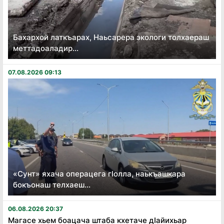
Бахархой латкъарах, Наьсарера экологи толхаераш
меттадоаладир...
07.08.2026 09:13
«Сунт» яхача операцега гӏолла, наькъашкара
бокъонаш телхаеш...
06.08.2026 20:37
Магасе хьем боацача штаба кхетаче дӏайихьар