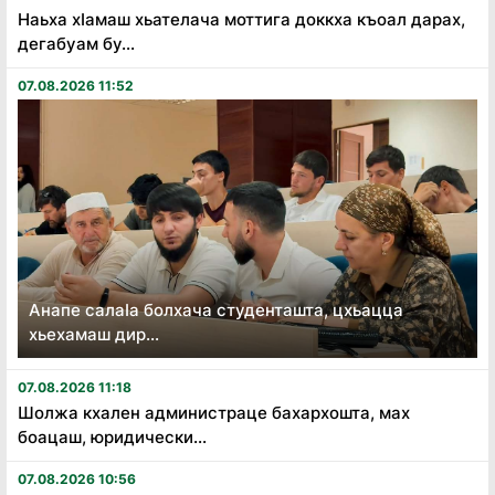
Наьха хӏамаш хьателача моттига доккха къоал дарах,
дегабуам бу...
07.08.2026 11:52
Анапе салаӏа болхача студенташта, цхьацца
хьехамаш дир...
07.08.2026 11:18
Шолжа кхален администраце бахархошта, мах
боацаш, юридически...
07.08.2026 10:56