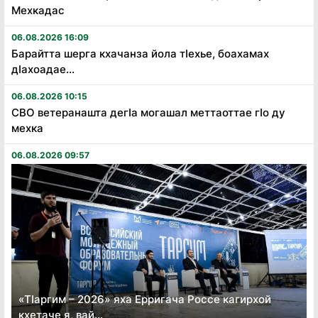
Мехкадас
06.08.2026 16:09
Барайтта шерга кхачанза йола тӏехье, боахамах
дӏахоадае...
06.08.2026 10:15
СВО ветеранашта дегӏа могашал меттаоттае гӏо ду
мехка
06.08.2026 09:57
«Тӏаргим – 2026» яха Ерригача Россе кагирхой
кхетаче я, вай...