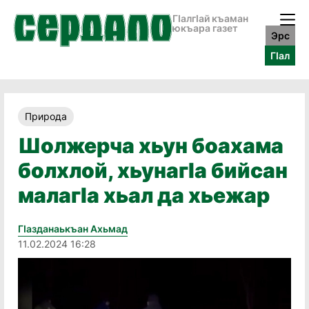
ГӀалгӀай къаман
юкъара газет
Эрс
ГӀал
Природа
Шолжерча хьун боахама
болхлой, хьунагӀа бийсан
малагӀа хьал да хьежар
Гӏазданаькъан Ахьмад
11.02.2024 16:28