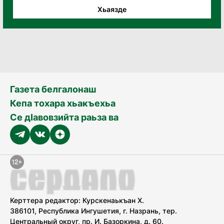
Хьаязде
Газета белгалонаш
Кепа тохара хьакъехьа
Се дӀавовзийта раьза ва
Керттера редактор: Курскенаькъан Х.
386101, Республика Ингушетия, г. Назрань, тер.
Центральный округ, пр. И. Базоркина, д. 60.