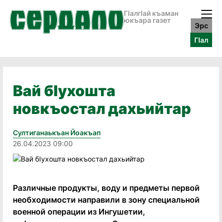
ГӀалгӀай къаман
юкъара газет
Эрс
ГӀал
Вай бIухошта
новкъостал дахьийтар
Султиганаькъан Йоакъап
26.04.2023 09:00
Различные продукты, воду и предметы первой
необходимости направили в зону специальной
военной операции из Ингушетии,