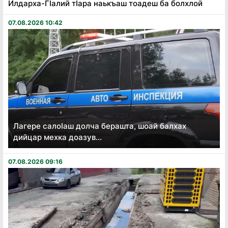
Илдарха-Гӏалий тӏара наькъаш тоадеш ба болхлой
07.08.2026 10:42
Лагере салоӏаш долча берашта, шоай балхах
дийцар мехка доазув...
07.08.2026 09:16