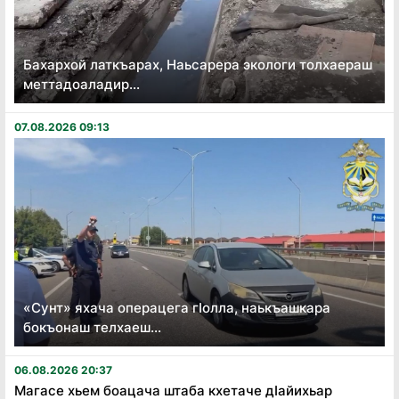
Бахархой латкъарах, Наьсарера экологи толхаераш
меттадоаладир...
07.08.2026 09:13
«Сунт» яхача операцега гӏолла, наькъашкара
бокъонаш телхаеш...
06.08.2026 20:37
Магасе хьем боацача штаба кхетаче дӏайихьар