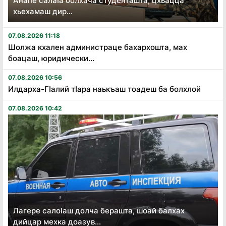
Анапе салаӏа болхача студенташта, цхьацца
хьехамаш дир...
07.08.2026 11:18
Шолжа кхален администраце бахархошта, мах
боацаш, юридически...
07.08.2026 10:56
Илдарха-Гӏалий тӏара наькъаш тоадеш ба болхлой
07.08.2026 10:42
Лагере салоӏаш долча берашта, шоай балхах
дийцар мехка доазув...