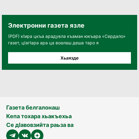
Электронни газета язле
(PDF) кӀира цкъа арадувла къаман юкъара «Сердало»
газет, цӀагӀара ара ца воалаш деша таро я
Хьаязде
Газета белгалонаш
Кепа тохара хьакъехьа
Се дӀавовзийта раьза ва