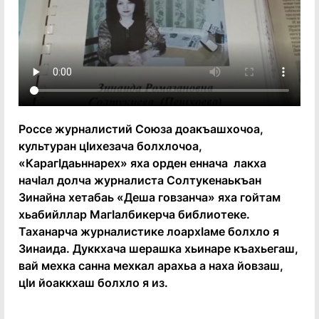
Россе журналистий Союза доакъашхочоа,
культуран цӀихезача болхлочоа,
«КарагӀдаьннарех» яха орден еннача лакха
начӀал долча журналиста Солтукенаькъан
Зинайна хетабаь «Деша говзанча» яха гойтам
хьабийллар МагӀалбикерча библиотеке.
Таханарча журналистике лоархӀаме болхло я
Зинаида. Дуккхача шерашка хьинаре къахьегаш,
вай мехка санна мехкал арахьа а наха йовзаш,
цӀи йоаккхаш болхло я из.