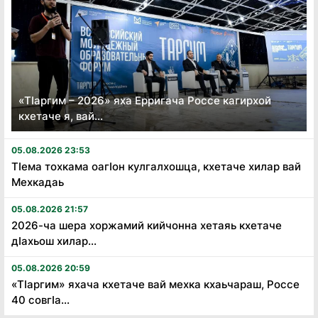
«Тӏаргим – 2026» яха Ерригача Россе кагирхой
кхетаче я, вай...
05.08.2026 23:53
Тӏема тохкама оагӏон кулгалхошца, кхетаче хилар вай
Мехкадаь
05.08.2026 21:57
2026-ча шера хоржамий кийчонна хетаяь кхетаче
дӏахьош хилар...
05.08.2026 20:59
«Тӏаргим» яхача кхетаче вай мехка кхаьчараш, Россе
40 совгӏа...