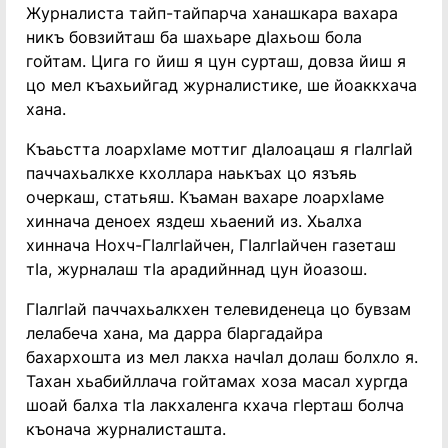
Журналиста тайп-тайпарча ханашкара вахара
никъ бовзийташ ба шахьаре дӀахьош бола
гойтам. Цига го йиш я цун сурташ, довза йиш я
цо мел къахьийгад журналистике, ше йоаккхача
хана.
Къаьстта лоархӀаме моттиг дӀалоацаш я гӀалгӀай
паччахьалкхе кхоллара наькъах цо язъяь
очеркаш, статьяш. Къаман вахаре лоархӀаме
хиннача деноех яздеш хьаений из. Хьалха
хиннача Нохч-ГӀалгӀайчен, ГӀалгӀайчен газеташ
тӀа, журналаш тӀа арадийннад цун йоазош.
ГӀалгӀай паччахьалкхен телевиденеца цо бувзам
лелабеча хана, ма дарра бӀаргадайра
бахархошта из мел лакха начӀал долаш болхло я.
Тахан хьабийллача гойтамах хоза масал хургда
шоай балха тӀа лакхаленга кхача гӀерташ болча
къонача журналисташта.