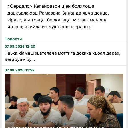
«Сердало» Кепайоазон цӀен болхлоша
даькъалаювц Рамазана Зинаида яьча денца.
Иразе, аьттонца, беркатаца, могаш-маьрша
йолаш; яхийла из дуккхача шерашка!
Новости
07.08.2026 12:20
Наьха хӏамаш хьателача моттига доккха къоал дарах,
дегабуам бу...
07.08.2026 11:52