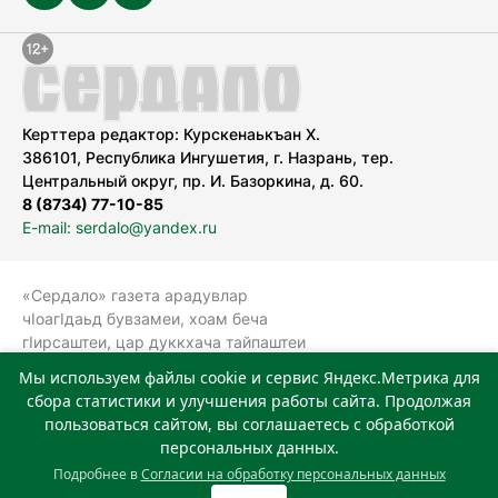
Керттера редактор: Курскенаькъан Х.
386101, Республика Ингушетия, г. Назрань, тер.
Центральный округ, пр. И. Базоркина, д. 60.
8 (8734) 77-10-85
E-mail: serdalo@yandex.ru
«Сердало» газета арадувлар
чIоагIдаьд бувзамеи, хоам беча
гIирсаштеи, цар дуккхача тайпаштеи
тIахьожам лоаттабеча Федеральни
Мы используем файлы cookie и сервис Яндекс.Метрика для
болхлоша (Роскомнадзор).
сбора статистики и улучшения работы сайта. Продолжая
Реестровая запись СМИ: ЭЛ № ФС 77-
пользоваться сайтом, вы соглашаетесь с обработкой
78323 от 15.05.2020 г. Учредитель:
персональных данных.
Государственное автономное
Подробнее в
Согласии на обработку персональных данных
учреждение «Издательский дом