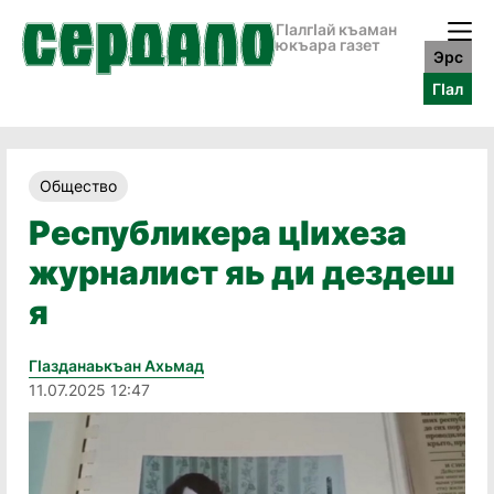
ГӀалгӀай къаман
юкъара газет
Эрс
ГӀал
Общество
Республикера цӀихеза
журналист яь ди дездеш
я
Гӏазданаькъан Ахьмад
11.07.2025 12:47