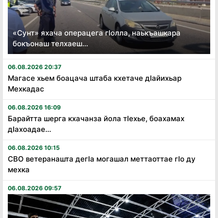
«Сунт» яхача операцега гӏолла, наькъашкара
бокъонаш телхаеш...
06.08.2026 20:37
Магасе хьем боацача штаба кхетаче дӏайихьар
Мехкадас
06.08.2026 16:09
Барайтта шерга кхачанза йола тӏехье, боахамах
дӏахоадае...
06.08.2026 10:15
СВО ветеранашта дегӏа могашал меттаоттае гӏо ду
мехка
06.08.2026 09:57