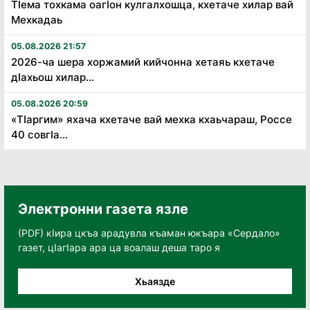
Тӏема тохкама оагӏон кулгалхошца, кхетаче хилар вай
Мехкадаь
05.08.2026 21:57
2026-ча шера хоржамий кийчонна хетаяь кхетаче
дӏахьош хилар...
05.08.2026 20:59
«Тӏаргим» яхача кхетаче вай мехка кхаьчараш, Россе
40 совгӏа...
Электронни газета язле
(PDF) кӀира цкъа арадувла къаман юкъара «Сердало»
газет, цӀагӀара ара ца воалаш деша таро я
Хьаязде