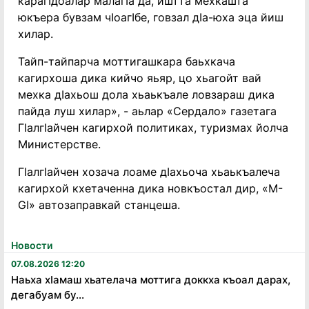
карагӀдоалар малагӀа да, иштта мехкашта
юкъера бувзам чӀоагӀбе, говзал дӀа-юха эца йиш
хилар.
Тайп-тайпарча моттигашкара баьхкача
кагирхоша дика кийчо яьяр, цо хьагойт вай
мехка дӀахьош дола хьаькъале ловзараш дика
пайда луш хилар», - аьлар «Сердало» газетага
ГӏалгӀайчен кагирхой политиках, туризмах йолча
Министерстве.
ГӏалгӀайчен хозача лоаме дӀахьоча хьаькъалеча
кагирхой кхетаченна дика новкъостал дир, «М-
GӀ» автозаправкай станцеша.
Новости
07.08.2026 12:20
Наьха хӏамаш хьателача моттига доккха къоал дарах,
дегабуам бу...