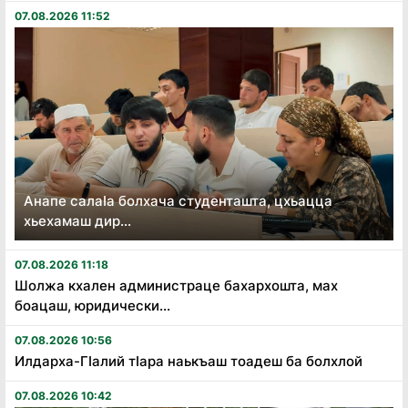
07.08.2026 11:52
Анапе салаӏа болхача студенташта, цхьацца
хьехамаш дир...
07.08.2026 11:18
Шолжа кхален администраце бахархошта, мах
боацаш, юридически...
07.08.2026 10:56
Илдарха-Гӏалий тӏара наькъаш тоадеш ба болхлой
07.08.2026 10:42