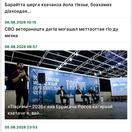
Барайтта шерга кхачанза йола тӏехье, боахамах
дӏахоадае...
06.08.2026 10:15
СВО ветеранашта дегӏа могашал меттаоттае гӏо ду
мехка
06.08.2026 09:57
«Тӏаргим – 2026» яха Ерригача Россе кагирхой
кхетаче я, вай...
05.08.2026 23:53