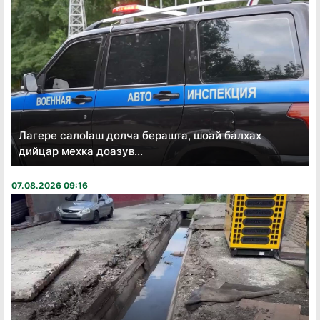
Лагере салоӏаш долча берашта, шоай балхах
дийцар мехка доазув...
07.08.2026 09:16