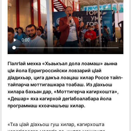
ГӏалгӀай мехка «Хьаькъал дола лоамаш» аьнна
цӀи йола Ерригроссийски ловзарий цӀай
дӀадихьар, цига дакъа лоацаш хилар Россе тайп-
тайпарча моттигашкара тоабаш. Из дӀахьош
хилара бахьан дар, «Моттигерча кагирхошта»,
«Дешар» яха кагирхой дегӀабоалабара йола
программаш кхоачашъеш хилар.
«Тха цӀай дӀахьош гуш хилар, кагирхошта