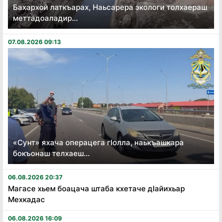
Бахархой латкъарах, Наьсарера экологи толхаераш
меттадоаладир...
07.08.2026 09:13
«Сунт» яхача операцега гӏолла, наькъашкара
бокъонаш телхаеш...
06.08.2026 20:37
Магасе хьем боацача штаба кхетаче дӏайихьар
Мехкадас
06.08.2026 16:09