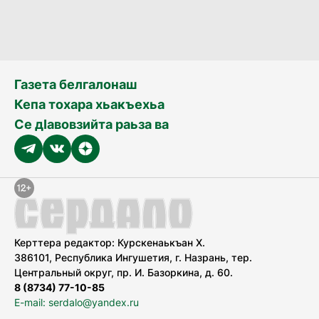
Газета белгалонаш
Кепа тохара хьакъехьа
Се дӀавовзийта раьза ва
Керттера редактор: Курскенаькъан Х.
386101, Республика Ингушетия, г. Назрань, тер.
Центральный округ, пр. И. Базоркина, д. 60.
8 (8734) 77-10-85
E-mail: serdalo@yandex.ru