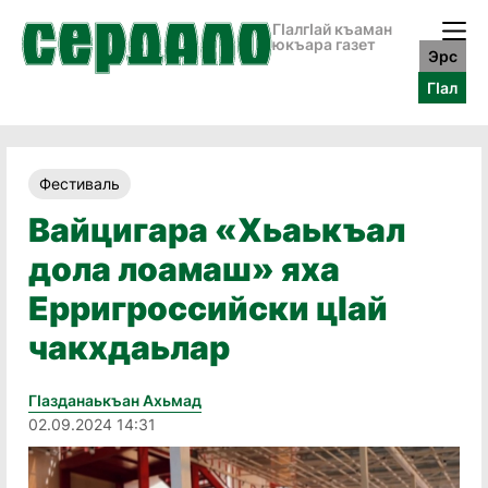
ГӀалгӀай къаман
юкъара газет
Эрс
ГӀал
Фестиваль
Вайцигара «Хьаькъал
дола лоамаш» яха
Ерригроссийски цӀай
чакхдаьлар
Гӏазданаькъан Ахьмад
02.09.2024 14:31