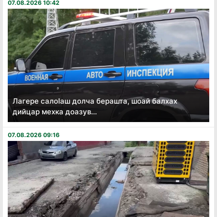
07.08.2026 10:42
Лагере салоӏаш долча берашта, шоай балхах
дийцар мехка доазув...
07.08.2026 09:16