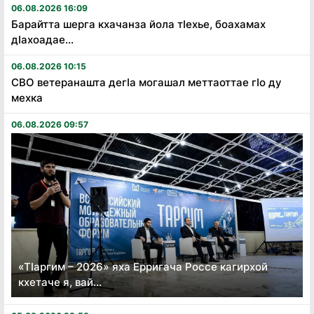
06.08.2026 16:09
Барайтта шерга кхачанза йола тӏехье, боахамах
дӏахоадае...
06.08.2026 10:15
СВО ветеранашта дегӏа могашал меттаоттае гӏо ду
мехка
06.08.2026 09:57
«Тӏаргим – 2026» яха Ерригача Россе кагирхой
кхетаче я, вай...