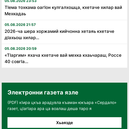
05.08.2026 23:53
Тӏема тохкама оагӏон кулгалхошца, кхетаче хилар вай
Мехкадаь
05.08.2026 21:57
2026-ча шера хоржамий кийчонна хетаяь кхетаче
дӏахьош хилар...
05.08.2026 20:59
«Тӏаргим» яхача кхетаче вай мехка кхаьчараш, Россе
40 совгӏа...
Электронни газета язле
(PDF) кӀира цкъа арадувла къаман юкъара «Сердало»
газет, цӀагӀара ара ца воалаш деша таро я
Хьаязде