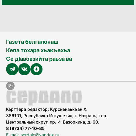
Газета белгалонаш
Кепа тохара хьакъехьа
Се дӀавовзийта раьза ва
Керттера редактор: Курскенаькъан Х.
386101, Республика Ингушетия, г. Назрань, тер.
Центральный округ, пр. И. Базоркина, д. 60.
8 (8734) 77-10-85
E-mail: serdalo@yandex.ru