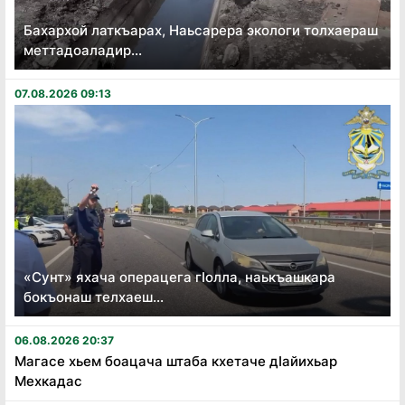
Бахархой латкъарах, Наьсарера экологи толхаераш
меттадоаладир...
07.08.2026 09:13
«Сунт» яхача операцега гӏолла, наькъашкара
бокъонаш телхаеш...
06.08.2026 20:37
Магасе хьем боацача штаба кхетаче дӏайихьар
Мехкадас