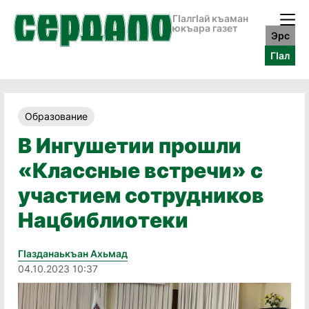
ГӀалгӀай къаман
юкъара газет
Эрс
ГӀал
Образование
В Ингушетии прошли
«Классные встречи» с
участием сотрудников
Нацбиблиотеки
Гӏазданаькъан Ахьмад
04.10.2023 10:37