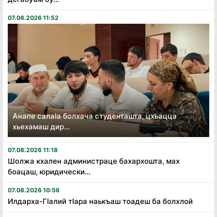
07.08.2026 11:52
Анапе салаӏа болхача студенташта, цхьацца
хьехамаш дир...
07.08.2026 11:18
Шолжа кхален администраце бахархошта, мах
боацаш, юридически...
07.08.2026 10:56
Илдарха-Гӏалий тӏара наькъаш тоадеш ба болхлой