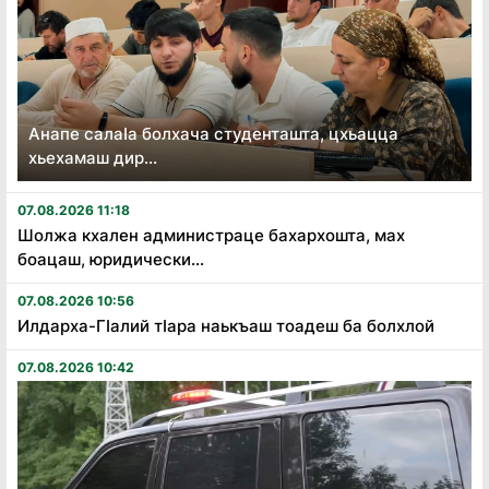
Анапе салаӏа болхача студенташта, цхьацца
хьехамаш дир...
07.08.2026 11:18
Шолжа кхален администраце бахархошта, мах
боацаш, юридически...
07.08.2026 10:56
Илдарха-Гӏалий тӏара наькъаш тоадеш ба болхлой
07.08.2026 10:42