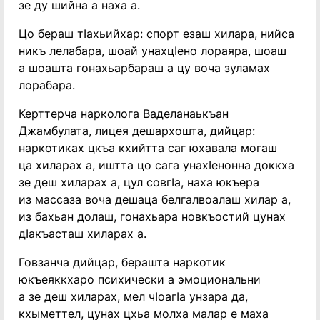
зе ду шийна а наха а.
Цо бераш тIахьийхар: спорт езаш хилара, нийса
никъ лелабара, шоай унахцIено лораяра, шоаш
а шоашта гонахьарбараш а цу воча зуламах
лорабара.
Керттерча нарколога Ваделанаькъан
Джамбулата, лицея дешархошта, дийцар:
наркотиках цкъа кхийтта саг юхавала могаш
ца хиларах а, иштта цо сага унахIенонна доккха
зе деш хиларах а, цул совгIа, наха юкъера
из массаза воча дешаца белгалвоалаш хилар а,
из бахьан долаш, гонахьара новкъостий цунах
дIакъасташ хиларах а.
Говзанча дийцар, берашта наркотик
юкъеяккхаро психически а эмоциональни
а зе деш хиларах, мел чIоагIа унзара да,
кхыметтел, цунах цхьа молха малар е маха