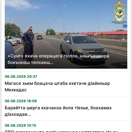
«Сунт» яхача операцега гӏолла, наькъашкара
бокъонаш телхаеш...
06.08.2026 20:37
Магасе хьем боацача штаба кхетаче дӏайихьар
Мехкадас
06.08.2026 16:09
Барайтта шерга кхачанза йола тӏехье, боахамах
дӏахоадае...
06.08.2026 10:15