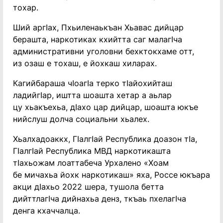
тохар.
Ший аргIах, Пхьиленаькъан Хьавас дийцар
берашта, наркотиках кхийтта саг малагIча
административни уголовни бехктокхаме отт,
из озаш е тохаш, е йохкаш хиларах.
Кагийбараша чIоагIа терко тIайохийташ
ладийгIар, иштта шоашта хетар а аьлар
цу хьакъехьа, дIахо цар дийцар, шоашта юкъе
нийслуш долча социальни хьалех.
Хьалхадоаккх, ГIалгIай Республика доазон тIа,
ГIалгIай Республика МВД наркотикашта
тIахьожам лоаттабеча Урхалено «Хоам
бе мичахьа йохк наркотикаш» яха, Россе юкъара
акци дIахьо 2022 шера, тушола бетта
дийттлагIча дийнахьа денз, ткъаь пхелагIча
денга кхаччалца.