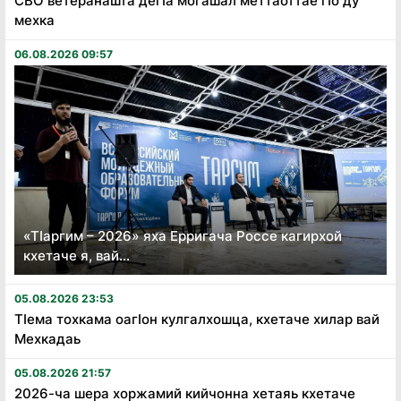
СВО ветеранашта дегӏа могашал меттаоттае гӏо ду
мехка
06.08.2026 09:57
«Тӏаргим – 2026» яха Ерригача Россе кагирхой
кхетаче я, вай...
05.08.2026 23:53
Тӏема тохкама оагӏон кулгалхошца, кхетаче хилар вай
Мехкадаь
05.08.2026 21:57
2026-ча шера хоржамий кийчонна хетаяь кхетаче