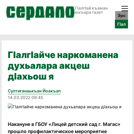
ГӀалгӀай къаман
юкъара газет
Эрс
ГӀал
ГIалгIайче наркоманена
духьалара акцеш
дIахьош я
Султиганаькъан Йоакъап
14.03.2022 09:45
Накануне в ГБОУ «Лицей детский сад г. Магас»
прошло профилактическое мероприятие