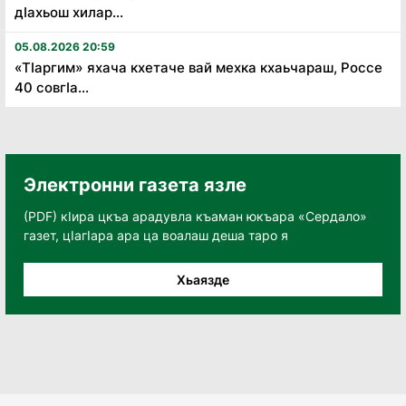
дӏахьош хилар...
05.08.2026 20:59
«Тӏаргим» яхача кхетаче вай мехка кхаьчараш, Россе
40 совгӏа...
Электронни газета язле
(PDF) кӀира цкъа арадувла къаман юкъара «Сердало»
газет, цӀагӀара ара ца воалаш деша таро я
Хьаязде