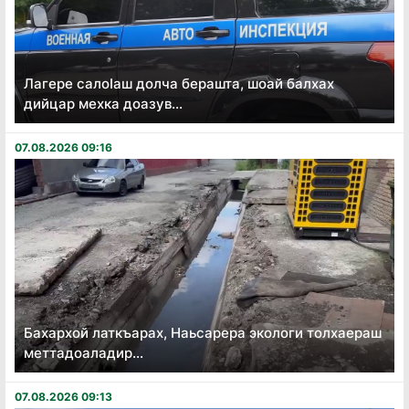
Лагере салоӏаш долча берашта, шоай балхах
дийцар мехка доазув...
07.08.2026 09:16
Бахархой латкъарах, Наьсарера экологи толхаераш
меттадоаладир...
07.08.2026 09:13