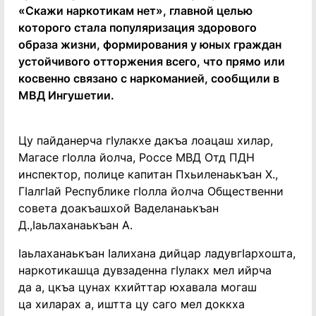
«Скажи наркотикам нет», главной целью
которого стала популяризация здорового
образа жизни, формирования у юных граждан
устойчивого отторжения всего, что прямо или
косвенно связано с наркоманией, сообщили в
МВД Ингушетии.
Цу пайданерча гIулакхе дакъа лоацаш хилар,
Магасе гIолла йолча, Россе МВД Отд ПДН
инспектор, полице капитан Пхьиленаькъан Х.,
ГIалгIай Республике гIолла йолча Общественни
совета доакъашхой Ваделанаькъан
Д.,Iаьлаханаькъан А.
Iаьлаханаькъан Iалихана дийцар ладувгIархошта,
наркотикашца дувзаденна гIулакх мел ийрча
да а, цкъа цунах кхийттар юхавала могаш
ца хиларах а, иштта цу саго мел доккха