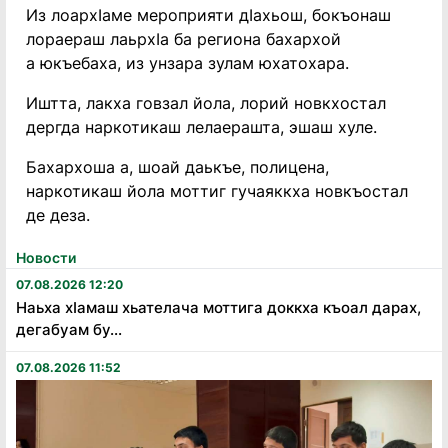
Из лоархIаме мероприяти дIахьош, бокъонаш
лораераш лаьрхIа ба региона бахархой
а юкъебаха, из унзара зулам юхатохара.
Иштта, лакха говзал йола, лорий новкхостал
дергда наркотикаш лелаерашта, эшаш хуле.
Бахархоша а, шоай даькъе, полицена,
наркотикаш йола моттиг гучаяккха новкъостал
де деза.
Новости
07.08.2026 12:20
Наьха хӏамаш хьателача моттига доккха къоал дарах,
дегабуам бу...
07.08.2026 11:52