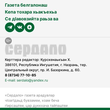
Газета белгалонаш
Кепа тохара хьакъехьа
Се дӀавовзийта раьза ва
Керттера редактор: Курскенаькъан Х.
386101, Республика Ингушетия, г. Назрань, тер.
Центральный округ, пр. И. Базоркина, д. 60.
8 (8734) 77-10-85
E-mail: serdalo@yandex.ru
«Сердало» газета арадувлар
чIоагIдаьд бувзамеи, хоам беча
гIирсаштеи, цар дуккхача тайпаштеи