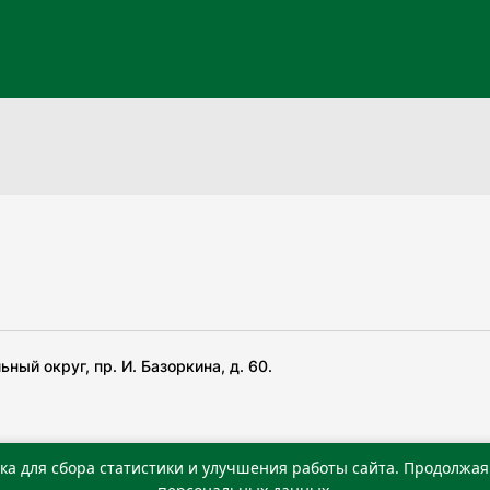
ный округ, пр. И. Базоркина, д. 60.
ка для сбора статистики и улучшения работы сайта. Продолжая 
 беча гIирсаштеи, цар дуккхача тайпаштеи тIахьожам