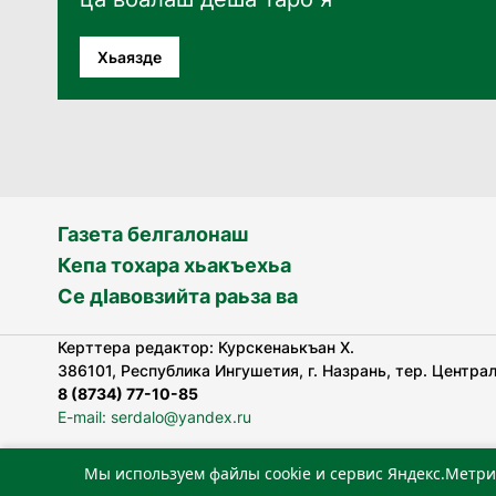
Хьаязде
Газета белгалонаш
Кепа тохара хьакъехьа
Се дӀавовзийта раьза ва
Керттера редактор: Курскенаькъан Х.
386101, Республика Ингушетия, г. Назрань, тер. Централь
8 (8734) 77-10-85
E-mail: serdalo@yandex.ru
Мы используем файлы cookie и сервис Яндекс.Метри
«Сердало» газета арадувлар чIоагIдаьд бувзамеи, хоам