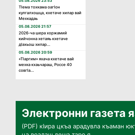
05.08.2026 23:53
Тӏема тохкама оагӏон
кулгалхошца, кхетаче хилар вай
Мехкадаь
05.08.2026 21:57
2026-ча шера хоржамий
кийчонна хетаяь кхетаче
дӏахьош хилар...
05.08.2026 20:59
«Тӏаргим» яхача кхетаче вай
мехка кхаьчараш, Россе 40
совгӏа...
Электронни газета 
(PDF) кӀира цкъа арадувла къаман юкъ
ца воалаш деша таро я