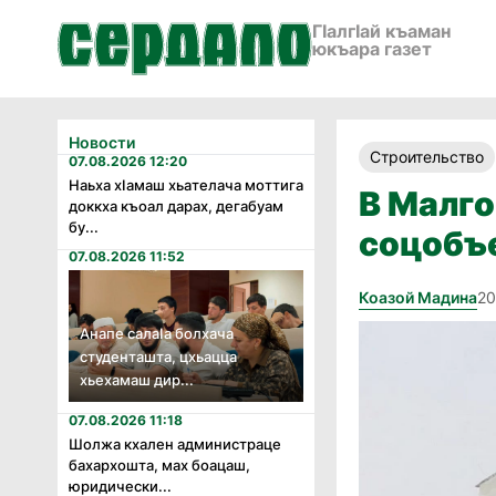
ГӀалгӀай къаман
юкъара газет
Новости
Строительство
07.08.2026 12:20
Наьха хӏамаш хьателача моттига
В Малго
доккха къоал дарах, дегабуам
бу...
соцобъе
07.08.2026 11:52
Коазой Мадина
20
Анапе салаӏа болхача
студенташта, цхьацца
хьехамаш дир...
07.08.2026 11:18
Шолжа кхален администраце
бахархошта, мах боацаш,
юридически...