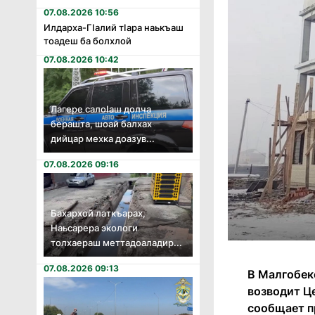
07.08.2026 10:56
Илдарха-Гӏалий тӏара наькъаш
тоадеш ба болхлой
07.08.2026 10:42
Лагере салоӏаш долча
берашта, шоай балхах
дийцар мехка доазув...
07.08.2026 09:16
Бахархой латкъарах,
Наьсарера экологи
толхаераш меттадоаладир...
07.08.2026 09:13
В Малгобек
возводит Ц
сообщает п