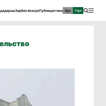
рдадараш
Зарбан йоазув
Публицистика
Эрс
ГӀал
тельство