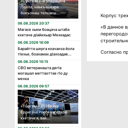
«Сунт» яхача операцега
гӏолла, наькъашкара
бокъонаш телхаеш...
Корпус трех
06.08.2026 20:37
«В данное 
Магасе хьем боацача штаба
перегородок
кхетаче дӏайихьар Мехкадас
строительн
06.08.2026 16:09
Барайтта шерга кхачанза йола
Согласно п
тӏехье, боахамах дӏахоадае...
06.08.2026 10:15
СВО ветеранашта дегӏа
могашал меттаоттае гӏо ду
мехка
06.08.2026 09:57
«Тӏаргим – 2026» яха
Ерригача Россе кагирхой
кхетаче я, вай...