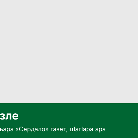
язле
ара «Сердало» газет, цӀагӀара ара