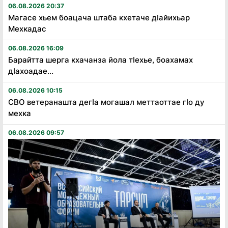
06.08.2026 20:37
Магасе хьем боацача штаба кхетаче дӏайихьар
Мехкадас
06.08.2026 16:09
Барайтта шерга кхачанза йола тӏехье, боахамах
дӏахоадае...
06.08.2026 10:15
СВО ветеранашта дегӏа могашал меттаоттае гӏо ду
мехка
06.08.2026 09:57