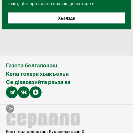
газет, цӀагӀара ара ца воалаш деша таро я
Хьаязде
Газета белгалонаш
Кепа тохара хьакъехьа
Се дӀавовзийта раьза ва
Керттера редактор: Курскенаькъан Х.