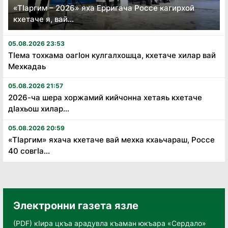
«Тӏаргим – 2026» яха Ерригача Россе кагирхой
кхетаче я, вай...
05.08.2026 23:53
Тӏема тохкама оагӏон кулгалхошца, кхетаче хилар вай
Мехкадаь
05.08.2026 21:57
2026-ча шера хоржамий кийчонна хетаяь кхетаче
дӏахьош хилар...
05.08.2026 20:59
«Тӏаргим» яхача кхетаче вай мехка кхаьчараш, Россе
40 совгӏа...
Электронни газета язле
(PDF) кӀира цкъа арадувла къаман юкъара «Сердало»