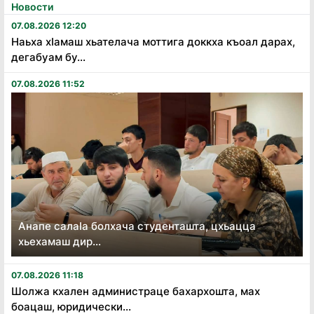
Новости
07.08.2026 12:20
Наьха хӏамаш хьателача моттига доккха къоал дарах,
дегабуам бу...
07.08.2026 11:52
Анапе салаӏа болхача студенташта, цхьацца
хьехамаш дир...
07.08.2026 11:18
Шолжа кхален администраце бахархошта, мах
боацаш, юридически...