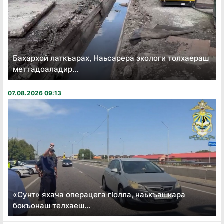
Бахархой латкъарах, Наьсарера экологи толхаераш
меттадоаладир...
07.08.2026 09:13
«Сунт» яхача операцега гӏолла, наькъашкара
бокъонаш телхаеш...