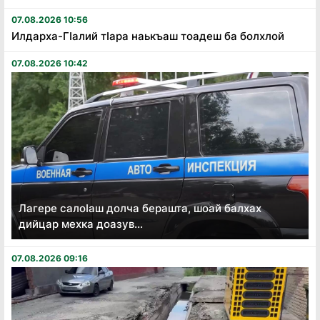
07.08.2026 10:56
Илдарха-Гӏалий тӏара наькъаш тоадеш ба болхлой
07.08.2026 10:42
Лагере салоӏаш долча берашта, шоай балхах
дийцар мехка доазув...
07.08.2026 09:16