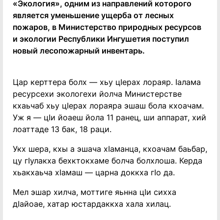
«Экология», одним из направлений которого
является уменьшение ущерба от лесных
пожаров, в Министерство природных ресурсов
и экологии Республики Ингушетия поступил
новый лесопожарный инвентарь.
Цар керттера болх — хьу цIерах лораяр. Iалама
ресурсехи экологехи йолча Министерстве
кхаьчаб хьу цIерах лораяра эшаш бола кхоачам.
Уж я — цIи йоаеш йола 11 ранец, ши аппарат, хий
лоаттаде 13 бак, 18 раци.
Укх шера, кхы а эшача хIаманца, кхоачам баьбар,
цу гIулакха бехктокхаме болча болхлоша. Керда
хьакхаьча хIамаш — царна доккха гIо да.
Мел эшар хилча, моттиге яьнна цIи сихха
дIайоае, хатар юстардаккха хала хилац.