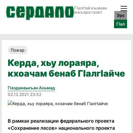
ГӀалгӀай къаман
юкъара газет
Эрс
ГӀал
Пожар
Керда, хьу лораяра,
кхоачам бенаб ГIалгIайче
Гӏазданаькъан Ахьмад
02.12.2021 23:52
В рамках реализации федерального проекта
«Сохранение лесов» национального проекта