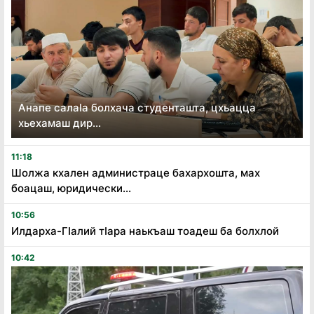
Анапе салаӏа болхача студенташта, цхьацца
хьехамаш дир...
11:18
Шолжа кхален администраце бахархошта, мах
боацаш, юридически...
10:56
Илдарха-Гӏалий тӏара наькъаш тоадеш ба болхлой
10:42