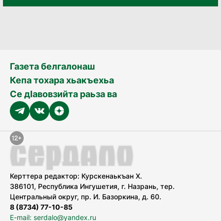
Газета белгалонаш
Кепа тохара хьакъехьа
Се дӀавовзийта раьза ва
Керттера редактор: Курскенаькъан Х.
386101, Республика Ингушетия, г. Назрань, тер.
Центральный округ, пр. И. Базоркина, д. 60.
8 (8734) 77-10-85
E-mail: serdalo@yandex.ru