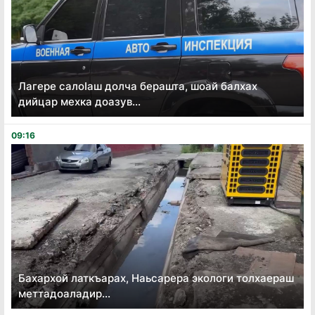
Лагере салоӏаш долча берашта, шоай балхах
дийцар мехка доазув...
09:16
Бахархой латкъарах, Наьсарера экологи толхаераш
меттадоаладир...