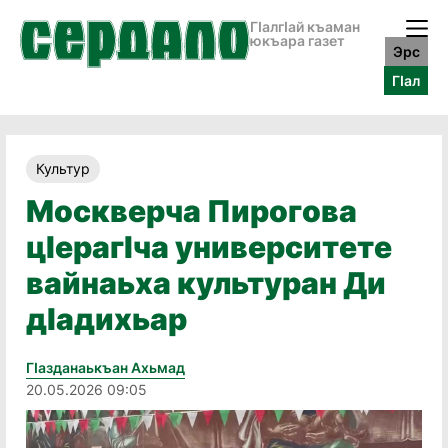
ГӀалгӀай къаман
юкъара газет
Эрс
ГӀал
Культур
Москверча Пирогова
цӏерагӏча университете
вайнаьха культуран Ди
дӏадихьар
Гӏазданаькъан Ахьмад
20.05.2026 09:05