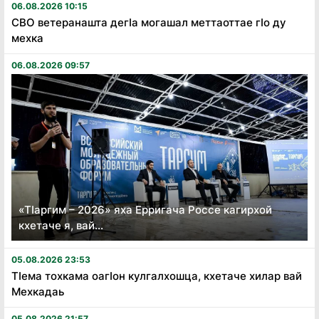
06.08.2026 10:15
СВО ветеранашта дегӏа могашал меттаоттае гӏо ду
мехка
06.08.2026 09:57
«Тӏаргим – 2026» яха Ерригача Россе кагирхой
кхетаче я, вай...
05.08.2026 23:53
Тӏема тохкама оагӏон кулгалхошца, кхетаче хилар вай
Мехкадаь
05.08.2026 21:57