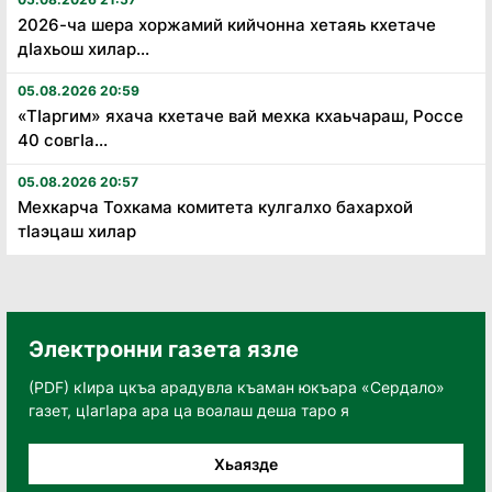
2026-ча шера хоржамий кийчонна хетаяь кхетаче
дӏахьош хилар...
05.08.2026 20:59
«Тӏаргим» яхача кхетаче вай мехка кхаьчараш, Россе
40 совгӏа...
05.08.2026 20:57
Мехкарча Тохкама комитета кулгалхо бахархой
тӏаэцаш хилар
Электронни газета язле
(PDF) кӀира цкъа арадувла къаман юкъара «Сердало»
газет, цӀагӀара ара ца воалаш деша таро я
Хьаязде