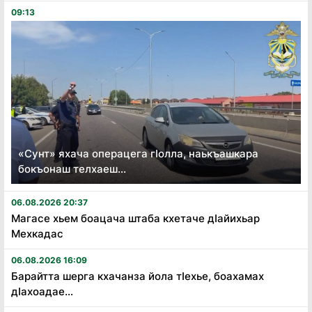
09:13
«Сунт» яхача операцега гӏолла, наькъашкара
бокъонаш телхаеш...
06.08.2026 20:37
Магасе хьем боацача штаба кхетаче дӏайихьар
Мехкадас
06.08.2026 16:09
Барайтта шерга кхачанза йола тӏехье, боахамах
дӏахоадае...