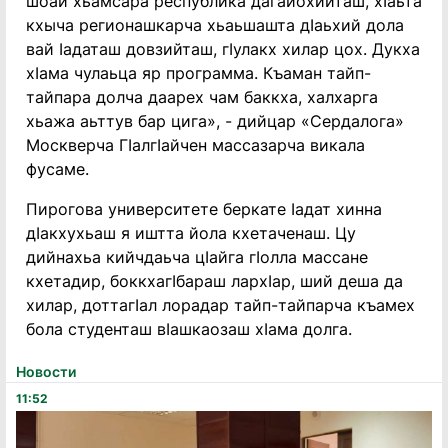
шоай хьамсара республика дагайохийташ, хӏаьта
кхыча регионашкарча хьаьшашта дӏаьхий дола
вай ӏадаташ довзийташ, гӏулакх хилар цох. Дукха
хӏама чулаьца яр программа. Къаман тайп-
тайпара долча даарех чам баккха, халхарга
хьажа аьттув бар цига», - дийцар «Сердалога»
Москверча Гӏалгӏайчен массазарча викала
фусаме.
Пирогова университете беркате ӏадат хинна
дӏакхухьаш я иштта йола кхетаченаш. Цу
дийнахьа кийчдаьча цӏайга гӏолла массане
кхетадир, боккхагӏбараш лархӏар, ший деша да
хилар, доттагӏал лорадар тайп-тайпарча къамех
бола студенташ вӏашкаозаш хӏама долга.
Новости
11:52