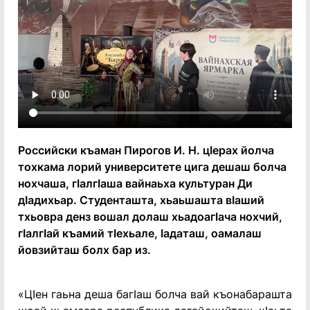
Российски къаман Пирогов И. Н. цӏерах йолча
тохкама лорий университете цига дешаш болча
нохчаша, гӏалгӏаша вайнаьха культуран Ди
дӏадихьар. Студенташта, хьаьшашта вӏаший
тхьовра денз вошал долаш хьадоагӏача нохчий,
гӏалгӏай къамий тӏехьале, ӏадаташ, оамалаш
йовзийташ болх бар из.
«Цӏен гаьна деша багӏаш болча вай къонабарашта