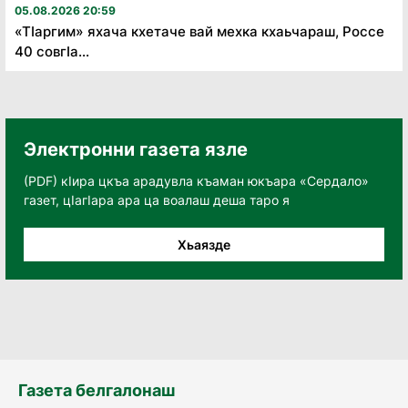
05.08.2026 20:59
«Тӏаргим» яхача кхетаче вай мехка кхаьчараш, Россе
40 совгӏа...
Электронни газета язле
(PDF) кӀира цкъа арадувла къаман юкъара «Сердало»
газет, цӀагӀара ара ца воалаш деша таро я
Хьаязде
Газета белгалонаш