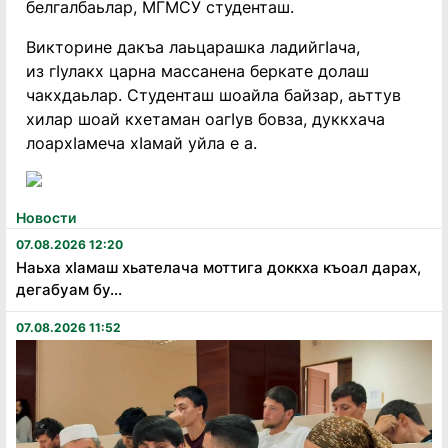
белгалбаьлар, МГМСУ студенташ.
Викторине дакъа лаьцарашка ладийгIача,
из гIулакх царна массанена беркате долаш
чакхдаьлар. Студенташ шоайла байзар, аьттув
хилар шоай кхетаман оагIув бовза, дуккхача
лоархIамеча хIамай уйла е а.
Новости
07.08.2026 12:20
Наьха хӏамаш хьателача моттига доккха къоал дарах,
дегабуам бу...
07.08.2026 11:52