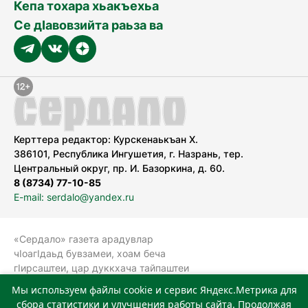
Кепа тохара хьакъехьа
Се дӀавовзийта раьза ва
Керттера редактор: Курскенаькъан Х.
386101, Республика Ингушетия, г. Назрань, тер.
Центральный округ, пр. И. Базоркина, д. 60.
8 (8734) 77-10-85
E-mail: serdalo@yandex.ru
«Сердало» газета арадувлар
чIоагIдаьд бувзамеи, хоам беча
гIирсаштеи, цар дуккхача тайпаштеи
тIахьожам лоаттабеча Федеральни
Мы используем файлы cookie и сервис Яндекс.Метрика для
болхлоша (Роскомнадзор).
сбора статистики и улучшения работы сайта. Продолжая