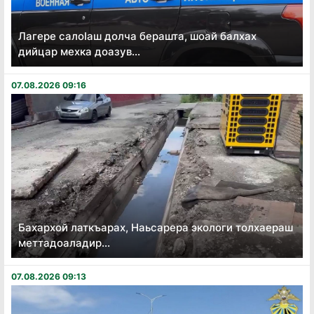
Лагере салоӏаш долча берашта, шоай балхах
дийцар мехка доазув...
07.08.2026 09:16
Бахархой латкъарах, Наьсарера экологи толхаераш
меттадоаладир...
07.08.2026 09:13