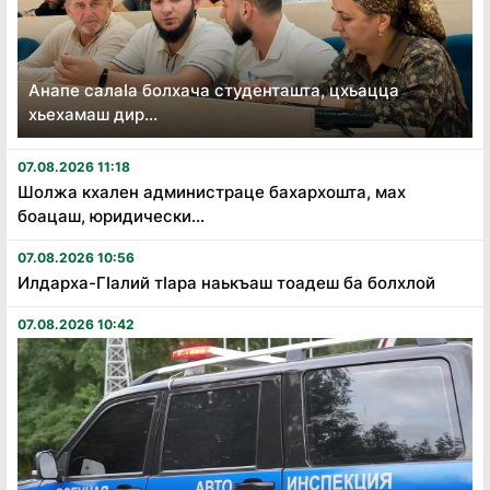
Анапе салаӏа болхача студенташта, цхьацца
хьехамаш дир...
07.08.2026 11:18
Шолжа кхален администраце бахархошта, мах
боацаш, юридически...
07.08.2026 10:56
Илдарха-Гӏалий тӏара наькъаш тоадеш ба болхлой
07.08.2026 10:42