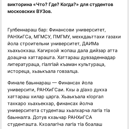
викторина «Что? Где? Когда?» для студентов
московских ВУЗов.
Гулбеннараш бар: Финансови университет,
РАНХиГСа, МГМСУ, ПМГМУ, мехкдаьттахи газахи
йола строительни университет, ДАИМа
хьахьокхаш. Кагирхой жопаш дала дийзар атта
доацача хаттарашта. Хаттараш дувзаденнадар
литератураца, гIалгIай къаман культураца,
истореца, хьаькъала говзалца.
Финале баьннараш — Финансах йола
университи, РАНХиГСаи. Кхы а дIахо дукха
хаттараш хилар царга. Хьаькъала кIоргал
тахкаро хьахьекхар, финансах йолча
университета студенташ хьалхарча лагIа тIа
баьнналга. Дотув кхаьчар РАНХиГСА
студенташта. КхоалагIча лагIа тIа боалаш