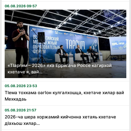
06.08.2026 09:57
«Тӏаргим – 2026» яха Ерригача Россе кагирхой
кхетаче я, вай...
05.08.2026 23:53
Тӏема тохкама оагӏон кулгалхошца, кхетаче хилар вай
Мехкадаь
05.08.2026 21:57
2026-ча шера хоржамий кийчонна хетаяь кхетаче
дӏахьош хилар...