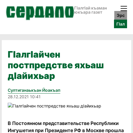
ГӀалгӀай къаман
юкъара газет
Эрс
ГӀал
ГIалгIайчен
постпредстве яхьаш
дIайихьар
Султиганаькъан Йоакъап
28.12.2021 10:41
В Постоянном представительстве Республики
Ингушетия при Президенте РФ в Москве прошла