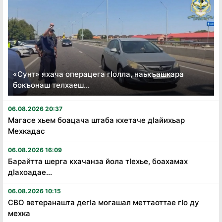
«Сунт» яхача операцега гӏолла, наькъашкара
бокъонаш телхаеш...
06.08.2026 20:37
Магасе хьем боацача штаба кхетаче дӏайихьар
Мехкадас
06.08.2026 16:09
Барайтта шерга кхачанза йола тӏехье, боахамах
дӏахоадае...
06.08.2026 10:15
СВО ветеранашта дегӏа могашал меттаоттае гӏо ду
мехка