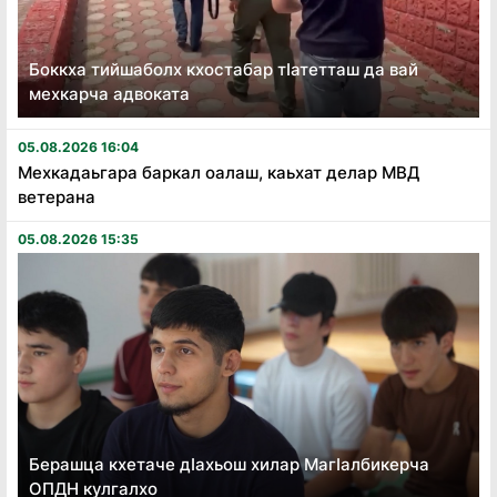
Боккха тийшаболх кхостабар тӏатетташ да вай
мехкарча адвоката
05.08.2026 16:04
Мехкадаьгара баркал оалаш, каьхат делар МВД
ветерана
05.08.2026 15:35
Берашца кхетаче дӏахьош хилар Магӏалбикерча
ОПДН кулгалхо