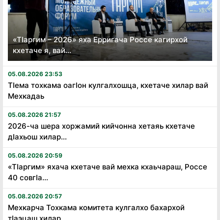
«Тӏаргим – 2026» яха Ерригача Россе кагирхой
кхетаче я, вай...
05.08.2026 23:53
Тӏема тохкама оагӏон кулгалхошца, кхетаче хилар вай
Мехкадаь
05.08.2026 21:57
2026-ча шера хоржамий кийчонна хетаяь кхетаче
дӏахьош хилар...
05.08.2026 20:59
«Тӏаргим» яхача кхетаче вай мехка кхаьчараш, Россе
40 совгӏа...
05.08.2026 20:57
Мехкарча Тохкама комитета кулгалхо бахархой
тӏаэцаш хилар