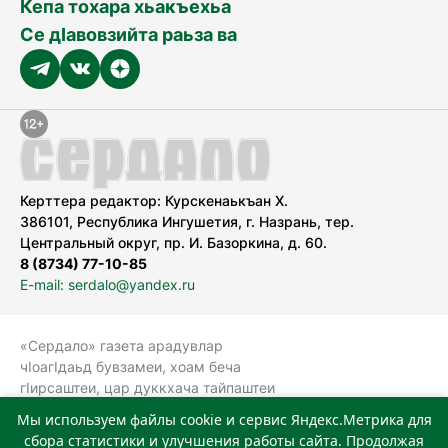
Кепа тохара хьакъехьа
Се дӀавовзийта раьза ва
Керттера редактор: Курскенаькъан Х.
386101, Республика Ингушетия, г. Назрань, тер.
Центральный округ, пр. И. Базоркина, д. 60.
8 (8734) 77-10-85
E-mail: serdalo@yandex.ru
«Сердало» газета арадувлар
чIоагIдаьд бувзамеи, хоам беча
гIирсаштеи, цар дуккхача тайпаштеи
тIахьожам лоаттабеча Федеральни
Мы используем файлы cookie и сервис Яндекс.Метрика для
болхлоша (Роскомнадзор).
сбора статистики и улучшения работы сайта. Продолжая