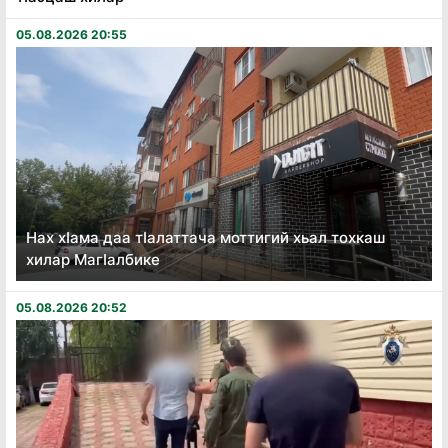
05.08.2026 20:55
Нах хӏама даа тӏалаттача моттигий хьал тохкаш
хилар Магӏалбике
05.08.2026 20:52