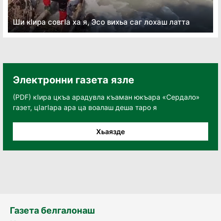
Ши кӏира совгӏа ха я, Эсо вихьа саг лохаш латта
Электронни газета язле
(PDF) кӀира цкъа арадувла къаман юкъара «Сердало»
газет, цӀагӀара ара ца воалаш деша таро я
Хьаязде
Газета белгалонаш