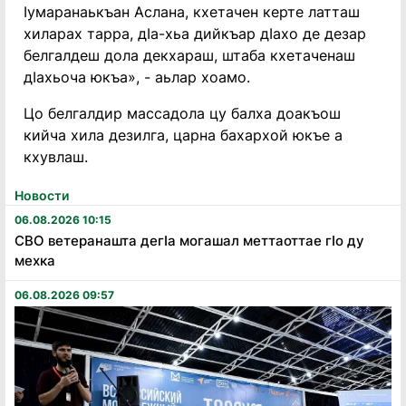
Ӏумаранаькъан Аслана, кхетачен керте латташ
хиларах тарра, дӀа-хьа дийкъар дӀахо де дезар
белгалдеш дола декхараш, штаба кхетаченаш
дӀахьоча юкъа», - аьлар хоамо.
Цо белгалдир массадола цу балха доакъош
кийча хила дезилга, царна бахархой юкъе а
кхувлаш.
Новости
06.08.2026 10:15
СВО ветеранашта дегӏа могашал меттаоттае гӏо ду
мехка
06.08.2026 09:57