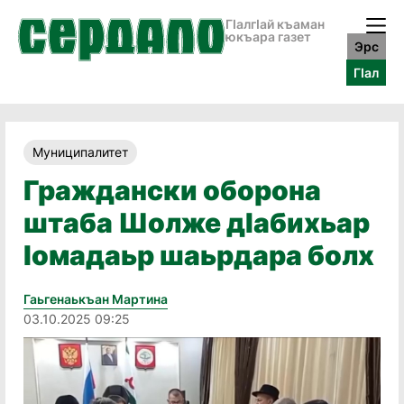
ГӀалгӀай къаман
юкъара газет
Эрс
ГӀал
Муниципалитет
Граждански оборона
штаба Шолже дӀабихьар
ӏомадаьр шаьрдара болх
Гаьгенаькъан Мартина
03.10.2025 09:25