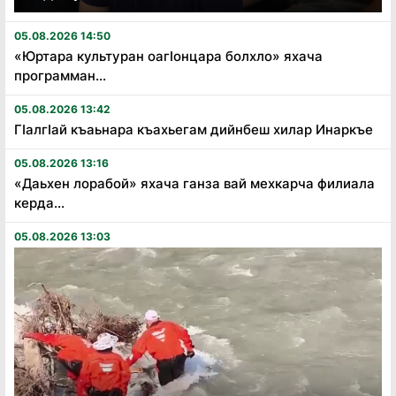
05.08.2026 14:50
«Юртара культуран оагӏонцара болхло» яхача
программан...
05.08.2026 13:42
Гӏалгӏай къаьнара къахьегам дийнбеш хилар Инаркъе
05.08.2026 13:16
«Даьхен лорабой» яхача ганза вай мехкарча филиала
керда...
05.08.2026 13:03