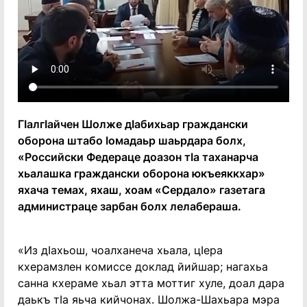
ГӏалгӀайчен Шолже дӀабихьар граждански
оборона штабо ӏомадаьр шаьрдара болх,
«Российски Федераце доазон тӀа таханарча
хьалашка граждански оборона юкъеяккхар»
яхача темах, яхаш, хоам «Сердало» газетага
администраце зарбан болх лелабераша.
«Из дӀахьош, чоалханеча хьала, цӀера
кхерамзлен комиссе доклад йийшар; нагахьа
санна кхераме хьал этта моттиг хуле, доал дара
даькъ тӀа яьча кийчонах. Шолжа-Шахьара мэра