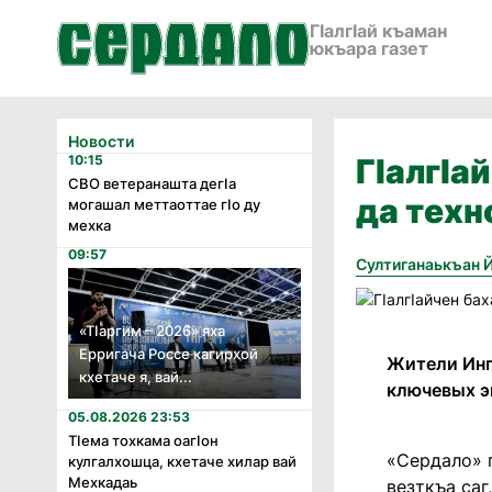
ГӀалгӀай къаман
юкъара газет
Новости
10:15
ГIалгIа
СВО ветеранашта дегӏа
да техн
могашал меттаоттае гӏо ду
мехка
09:57
Султиганаькъан 
«Тӏаргим – 2026» яха
Ерригача Россе кагирхой
Жители Инг
кхетаче я, вай...
ключевых э
05.08.2026 23:53
Тӏема тохкама оагӏон
«Сердало» г
кулгалхошца, кхетаче хилар вай
Мехкадаь
везткъа саг