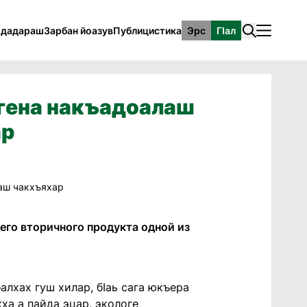
рдадараш
Зарбан йоазув
Публицистика
Эрс
ГӀал
огена накъадоалаш
ар
его вторичного продукта одной из
алхах гуш хилар, бIаь сага юкъера
кха а пайда эцар, экологе