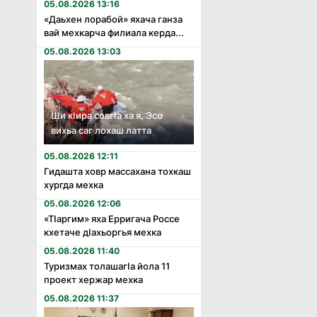
05.08.2026 13:16
«Даьхен лорабой» яхача ганза
вай мехкарча филиала керда...
05.08.2026 13:03
Ши кӏира совгӏа ха я, Эсо
вихьа саг лохаш латта
05.08.2026 12:11
Гидашта ховр массахана тохкаш
хургда мехка
05.08.2026 12:06
«Тӏаргим» яха Ерригача Россе
кхетаче дӏахьоргья мехка
05.08.2026 11:40
Туризмах толашагӏа йола 11
проект хержар мехка
05.08.2026 11:37