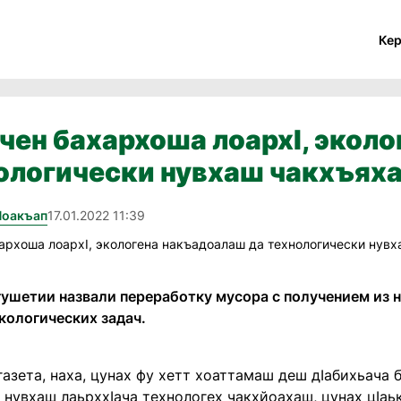
Ке
йчен бахархоша лоархI, экол
ологически нувхаш чакхъях
Йоакъап
17.01.2022 11:39
ушетии назвали переработку мусора с получением из н
кологических задач.
азета, наха, цунах фу хетт хоаттамаш деш дIабихьача б
, нувхаш лаьрххIача технологех чакхйоахаш, цунах цIаь