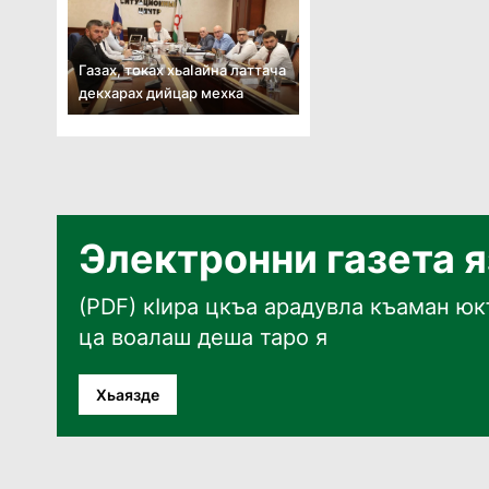
Газах, токах хьаӏайна латтача
декхарах дийцар мехка
Электронни газета 
(PDF) кӀира цкъа арадувла къаман юкъ
ца воалаш деша таро я
Хьаязде