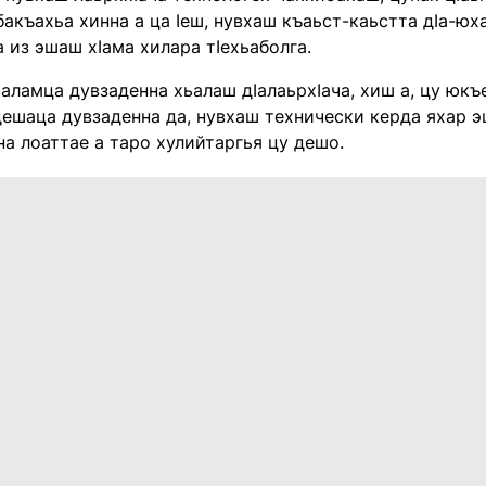
бакъахьа хинна а ца Iеш, нувхаш къаьст-каьстта дIа-ю
а из эшаш хIама хилара тIехьаболга.
 Iаламца дувзаденна хьалаш дIалаьрхIача, хиш а, цу юк
дешаца дувзаденна да, нувхаш технически керда яхар эш
на лоаттае а таро хулийтаргья цу дешо.