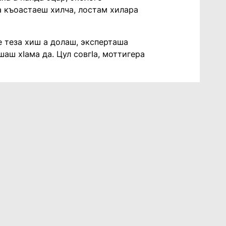
ха къоастаеш хилча, лостам хилара
ъе теза хиш а долаш, эксперташа
аш хIама да. Цул совгIа, моттигера