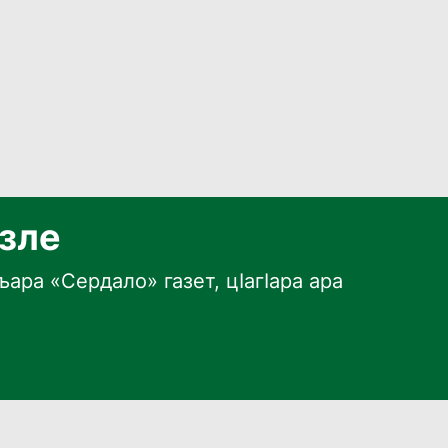
язле
ара «Сердало» газет, цӀагӀара ара