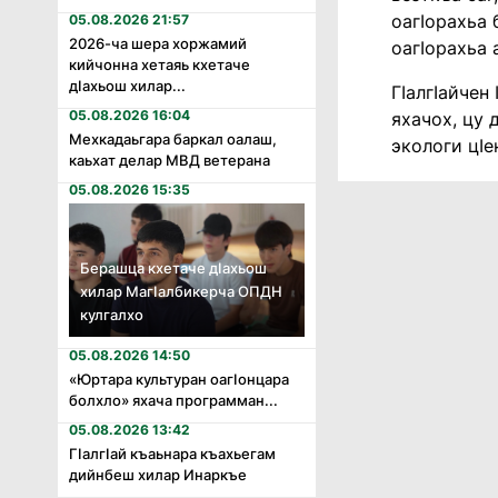
оагIорахьа 
05.08.2026 21:57
2026-ча шера хоржамий
оагIорахьа 
кийчонна хетаяь кхетаче
дӏахьош хилар...
ГIалгIайчен
05.08.2026 16:04
яхачох, цу 
Мехкадаьгара баркал оалаш,
экологи цIе
каьхат делар МВД ветерана
05.08.2026 15:35
Берашца кхетаче дӏахьош
хилар Магӏалбикерча ОПДН
кулгалхо
05.08.2026 14:50
«Юртара культуран оагӏонцара
болхло» яхача программан...
05.08.2026 13:42
Гӏалгӏай къаьнара къахьегам
дийнбеш хилар Инаркъе