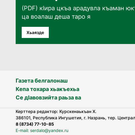
(PDF) кӀира цкъа арадувла къаман юкъ
ца воалаш деша таро я
Хьаязде
Газета белгалонаш
Кепа тохара хьакъехьа
Се дӀавовзийта раьза ва
Керттера редактор: Курскенаькъан Х.
386101, Республика Ингушетия, г. Назрань, тер. Централь
8 (8734) 77-10-85
E-mail: serdalo@yandex.ru