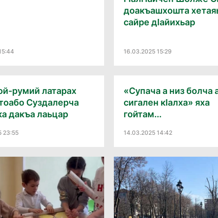
доакъашхошта хетая
сайре дӀайихьар
15:44
16.03.2025 15:29
ой-румий латарах
«Супача а низ болча 
тоабо Суздалерча
сигален кӀалха» яха
а дакъа лаьцар
гойтам...
5 23:55
14.03.2025 14:42