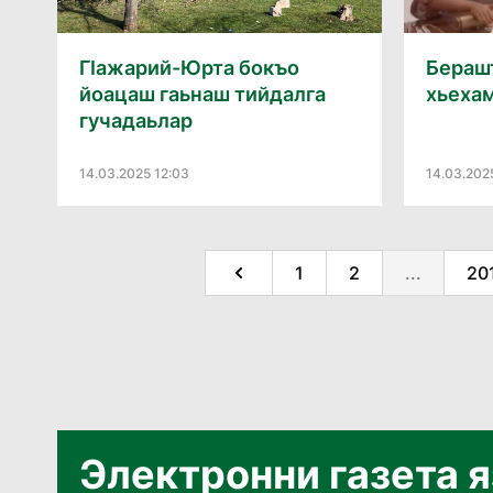
ГӀажарий-Юрта бокъо
Берашт
йоацаш гаьнаш тийдалга
хьехам
гучадаьлар
14.03.2025 12:03
14.03.2025
1
2
...
20
Электронни газета 