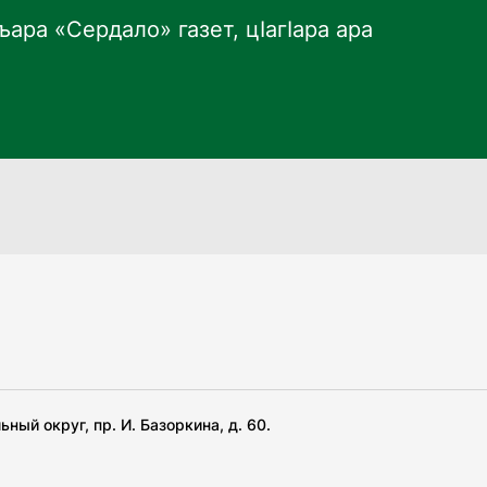
ара «Сердало» газет, цӀагӀара ара
ный округ, пр. И. Базоркина, д. 60.