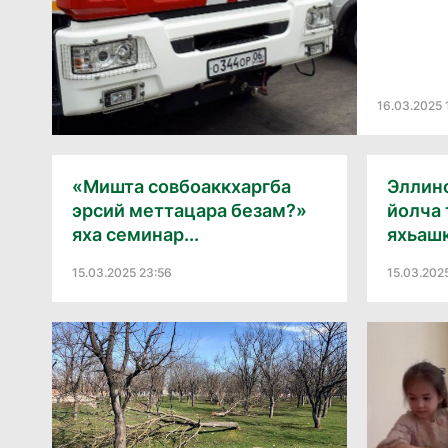
16.03.2025 
«Мишта совбоаккхаргба
Эллин
эрсий меттацара безам?»
йолча 
яха семинар...
яхьашк
15.03.2025 23:56
15.03.202