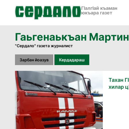
ГӀалгӀай къаман
юкъара газет
Гаьгенаькъан Марти
"Сердало" газета журналист
Зарбан йоазув
Кердадараш
Тахан Г
хилар ц