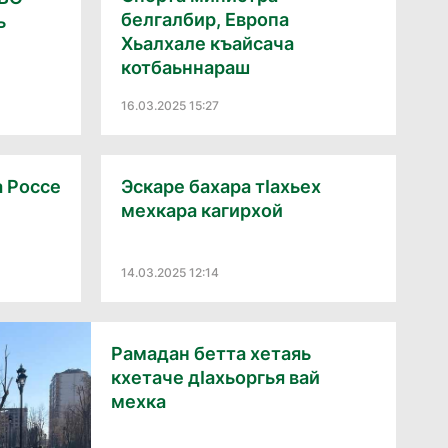
белгалбир, Европа
ь
Хьалхале къайсача
котбаьннараш
16.03.2025 15:27
а Россе
Эскаре бахара тӀахьех
мехкара кагирхой
14.03.2025 12:14
Рамадан бетта хетаяь
кхетаче дӀахьоргья вай
мехка