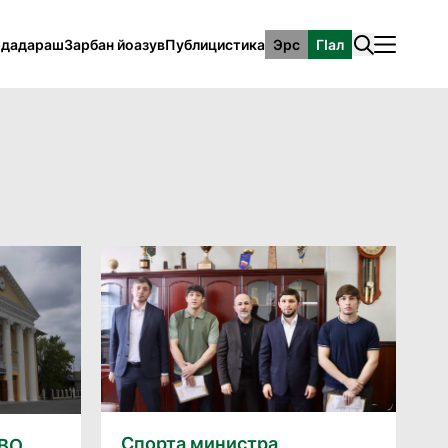
рдадараш
Зарбан йоазув
Публицистика
Эрс
ГӀал
Спорта министра
СВО