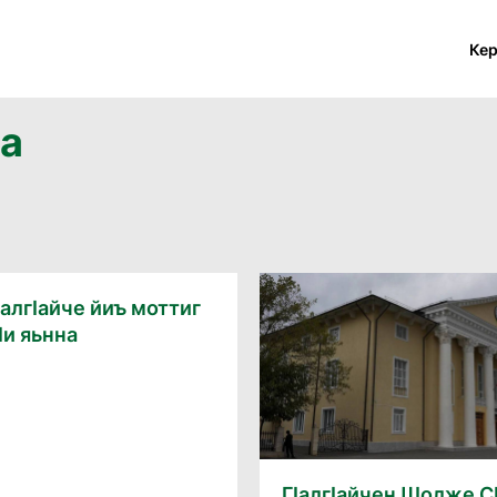
Ке
на
ӀалгӀайче йиъ моттиг
Ӏи яьнна
ГӀалгӀайчен Шолже 