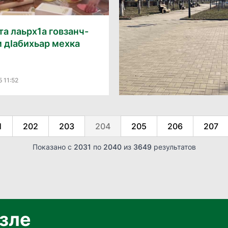
а лаьрх1а говзанч-
 дӀабихьар мехка
 11:52
1
202
203
204
205
206
207
Показано с
2031
по
2040
из
3649
результатов
язле