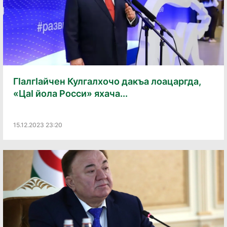
ГIалгIайчен Кулгалхочо дакъа лоацаргда,
«ЦаI йола Росси» яхача...
15.12.2023 23:20