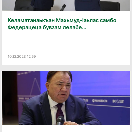
Келаматанаькъан Махьмуд-Ӏаьлас самбо
Федерацеца бувзам лелабе...
10.12.2023 12:59