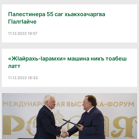
Палестинера 55 саг хьакхоачаргва
ГӀалгӀайче
11.12.2023 19:57
«ЖӀайрахь-Ӏарамхи» машина никъ тоабеш
латт
11.12.2023 18:33