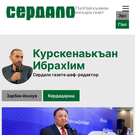
ГӀалгӀай къаман
юкъара газет
Эрс
ГӀал
Курскенаькъан
Ибрахӏим
Сердало газете шеф-редактор
Зарбан йоазув
Кердадараш