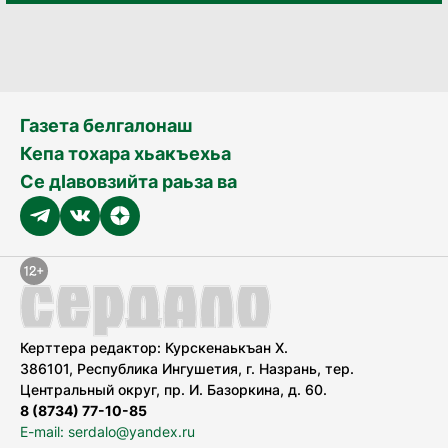
Газета белгалонаш
Кепа тохара хьакъехьа
Се дӀавовзийта раьза ва
Керттера редактор: Курскенаькъан Х.
386101, Республика Ингушетия, г. Назрань, тер.
Центральный округ, пр. И. Базоркина, д. 60.
8 (8734) 77-10-85
E-mail: serdalo@yandex.ru