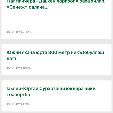
ГIалгIайчера «Даьхен лорабой» баха хилар,
«Сенеж» оалача...
15.12.2023 22:28
Южни яхача юрта 800 метр никъ Ӏобуллаш
латт
15.12.2023 18:24
Ӏаьлий-Юртаи СурхотӀени юкъера никъ
тоабергба
15.12.2023 17:15