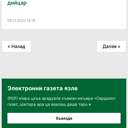
дийцар
09.12.2023 19:18
« Назад
Далее »
Электронни газета язле
(PDF) кӀира цкъа арадувла къаман юкъара «Сердало»
газет, цӀагӀара ара ца воалаш деша таро я
Хьаязде