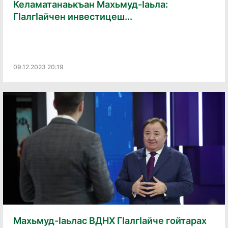
Келаматанаькъан Махьмуд-Ӏаьла:
ГӀалгӀайчен инвестицеш...
09.12.2023 20:19
Махьмуд-Ӏаьлас ВДНХ ГӀалгӀайче гойтарах