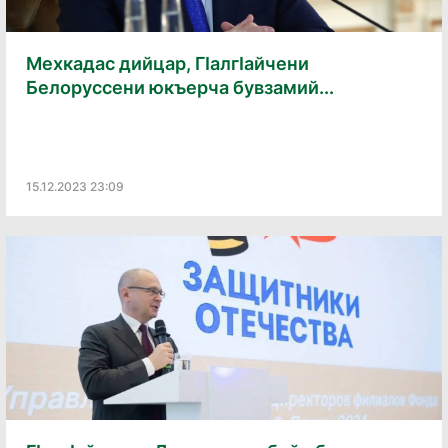
Мехкадас дийцар, ГIалгIайчени
Белоруссени юкъерча бувзамий...
15.12.2023 23:09