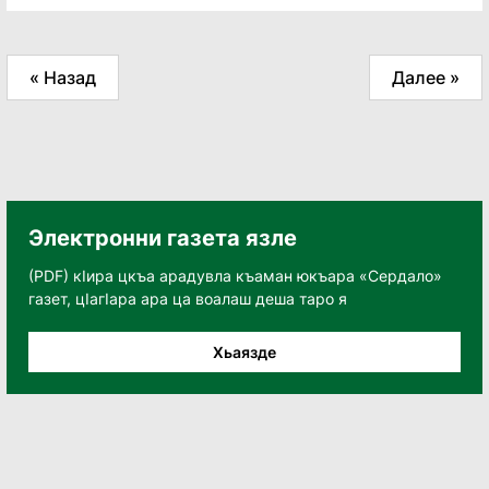
« Назад
Далее »
Электронни газета язле
(PDF) кӀира цкъа арадувла къаман юкъара «Сердало»
газет, цӀагӀара ара ца воалаш деша таро я
Хьаязде