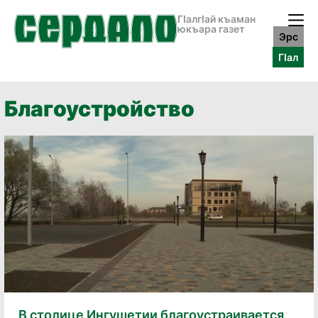
ГӀалгӀай къаман
юкъара газет
Эрс
ГӀал
Благоустройство
В столице Ингушетии благоустраивается