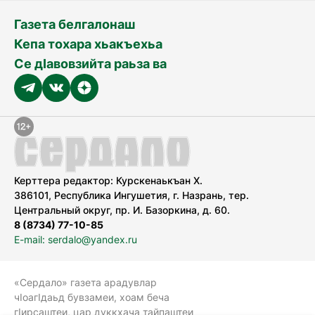
Газета белгалонаш
Кепа тохара хьакъехьа
Се дӀавовзийта раьза ва
Керттера редактор: Курскенаькъан Х.
386101, Республика Ингушетия, г. Назрань, тер.
Центральный округ, пр. И. Базоркина, д. 60.
8 (8734) 77-10-85
E-mail: serdalo@yandex.ru
«Сердало» газета арадувлар
чIоагIдаьд бувзамеи, хоам беча
гIирсаштеи, цар дуккхача тайпаштеи