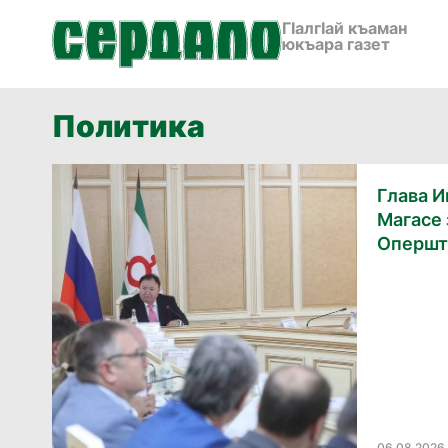
ГӀалгӀай къаман
юкъара газет
Политика
Глава И
Магасе
Опершт
06.08.2026