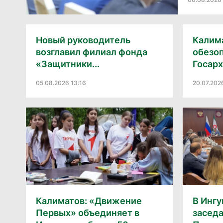
Новый руководитель
Калим
возглавил филиал фонда
обезо
«Защитники...
Госар
05.08.2026 13:16
20.07.202
Калиматов: «Движение
В Инг
Первых» объединяет в
засед