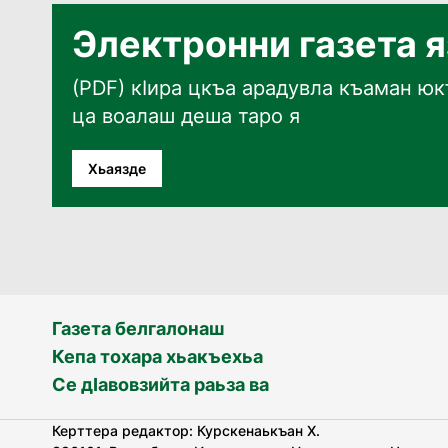
Электронни газета 
(PDF) кӀира цкъа арадувла къаман юкъ
ца воалаш деша таро я
Хьаязде
Газета белгалонаш
Кепа тохара хьакъехьа
Се дӀавовзийта раьза ва
Керттера редактор: Курскенаькъан Х.