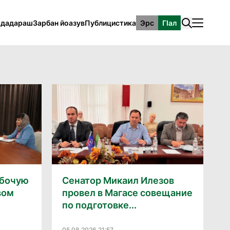
рдадараш
Зарбан йоазув
Публицистика
Эрс
ГӀал
абочую
Сенатор Микаил Илезов
вом
провел в Магасе совещание
по подготовке...
05.08.2026 21:57