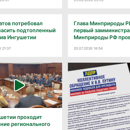
атов потребовал
Глава Минприроды Р
пасить подтопленный
первый замминистра
хив Ингушетии
Минприроды РФ прове
6 21:37
20.07.2026 16:54
ушетии проходит
ание регионального