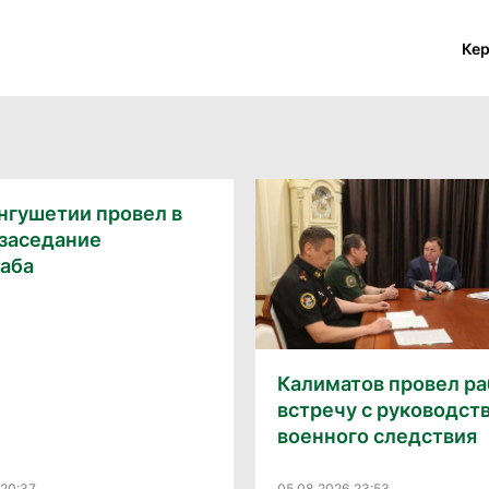
Ке
нгушетии провел в
 заседание
аба
Калиматов провел р
встречу с руководст
военного следствия
 20:37
05.08.2026 23:53