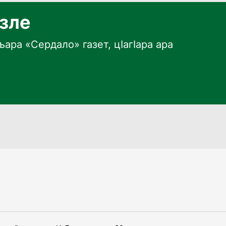
язле
ара «Сердало» газет, цӀагӀара ара