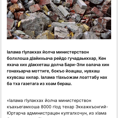
Ӏалама гӀулакхах йолча министерствон
болхлоша дӀайихьача рейдо гучадаьккхар, Кен
яхача хих дӀакхеташ долча Бари-Эли оалача хин
гонахьарча моттиге, бокъо йоацаш, нувхаш
кхувсаш хилар. Ӏалама тӀахьожам лоаттабу нах
ба тха газетага из хоам бераш.
«Ӏалама гӀулакхах йолча министерствон
къахьегамхоша 8000 гӀод техар Эккажкъонгий-
Юртарча администрацен кулгалхочун, из хӀама