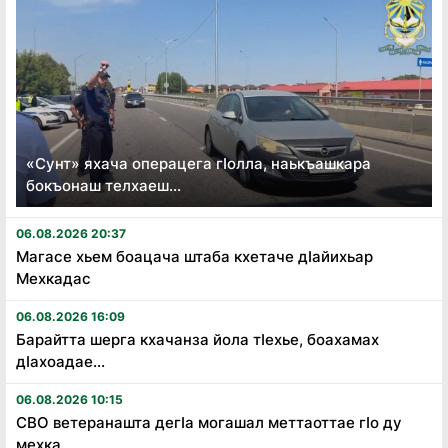
«Сунт» яхача операцега гӏолла, наькъашкара
бокъонаш телхаеш...
06.08.2026 20:37
Магасе хьем боацача штаба кхетаче дӏайихьар
Мехкадас
06.08.2026 16:09
Барайтта шерга кхачанза йола тӏехье, боахамах
дӏахоадае...
06.08.2026 10:15
СВО ветеранашта дегӏа могашал меттаоттае гӏо ду
мехка