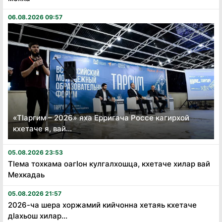
06.08.2026 09:57
«Тӏаргим – 2026» яха Ерригача Россе кагирхой
кхетаче я, вай...
05.08.2026 23:53
Тӏема тохкама оагӏон кулгалхошца, кхетаче хилар вай
Мехкадаь
05.08.2026 21:57
2026-ча шера хоржамий кийчонна хетаяь кхетаче
дӏахьош хилар...