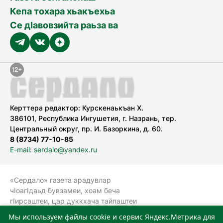
Кепа тохара хьакъехьа
Се дӀавовзийта раьза ва
Керттера редактор: Курскенаькъан Х.
386101, Республика Ингушетия, г. Назрань, тер.
Центральный округ, пр. И. Базоркина, д. 60.
8 (8734) 77-10-85
E-mail: serdalo@yandex.ru
«Сердало» газета арадувлар
чIоагIдаьд бувзамеи, хоам беча
гIирсаштеи, цар дуккхача тайпаштеи
тIахьожам лоаттабеча Федеральни
Мы используем файлы cookie и сервис Яндекс.Метрика для
болхлоша (Роскомнадзор).