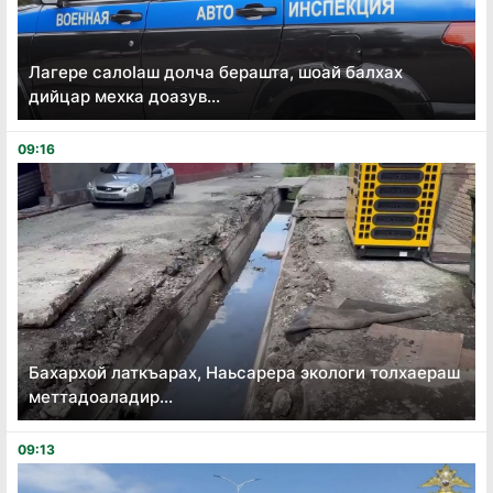
Лагере салоӏаш долча берашта, шоай балхах
дийцар мехка доазув...
09:16
Бахархой латкъарах, Наьсарера экологи толхаераш
меттадоаладир...
09:13