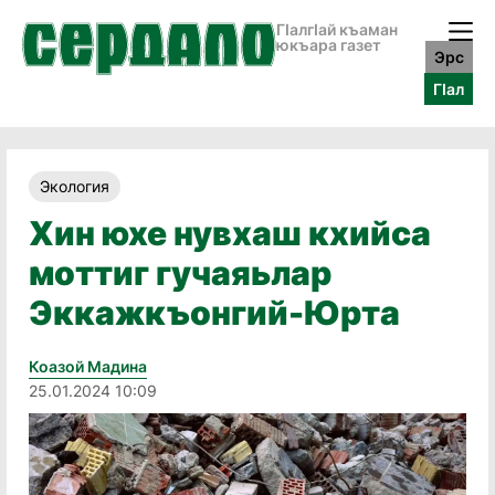
ГӀалгӀай къаман
юкъара газет
Эрс
ГӀал
Экология
Хин юхе нувхаш кхийса
моттиг гучаяьлар
Эккажкъонгий-Юрта
Коазой Мадина
25.01.2024 10:09