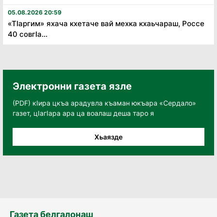
05.08.2026 20:59
«Тӏаргим» яхача кхетаче вай мехка кхаьчараш, Россе
40 совгӏа...
Электронни газета язле
(PDF) кӀира цкъа арадувла къаман юкъара «Сердало»
газет, цӀагӀара ара ца воалаш деша таро я
Хьаязде
Газета белгалонаш