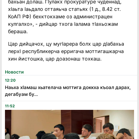
бахьан долаш. ГӀулакх прокуратуре чуденнад,
хӀаьта Ӏаьдало оттаяьча статьях (1 д., 8.42 ст.
КоАП РФ) бехктокхаме оз администрацен
кулгалхо», - дийцар тхога Ӏалама тӀахьожам
бераша.
Цар дийцачох, цу мугӀарера болх цар дӀабахьа
лерхӀ республикерча ерригача моттигашкарча
хин йистошка, цар доазонаш тохкаш.
Новости
12:20
Наьха хӏамаш хьателача моттига доккха къоал дарах,
дегабуам бу...
11:52