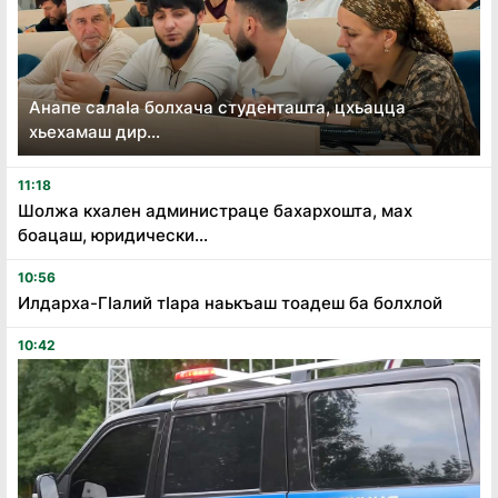
Анапе салаӏа болхача студенташта, цхьацца
хьехамаш дир...
11:18
Шолжа кхален администраце бахархошта, мах
боацаш, юридически...
10:56
Илдарха-Гӏалий тӏара наькъаш тоадеш ба болхлой
10:42