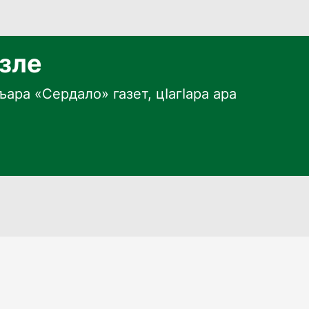
язле
ара «Сердало» газет, цӀагӀара ара