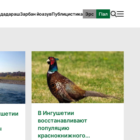
рдадараш
Зарбан йоазув
Публицистика
Эрс
ГӀал
В Ингушетии
ушетии
восстанавливают
е
популяцию
ы
краснокнижного...