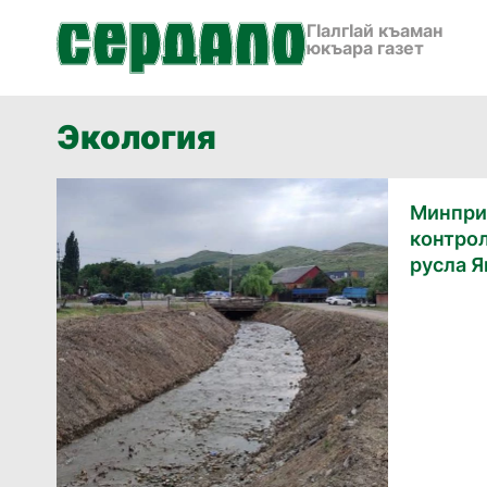
ГӀалгӀай къаман
юкъара газет
Экология
Минпри
контрол
русла 