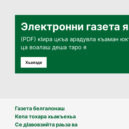
Электронни газета 
(PDF) кӀира цкъа арадувла къаман юкъ
ца воалаш деша таро я
Хьаязде
Газета белгалонаш
Кепа тохара хьакъехьа
Се дӀавовзийта раьза ва