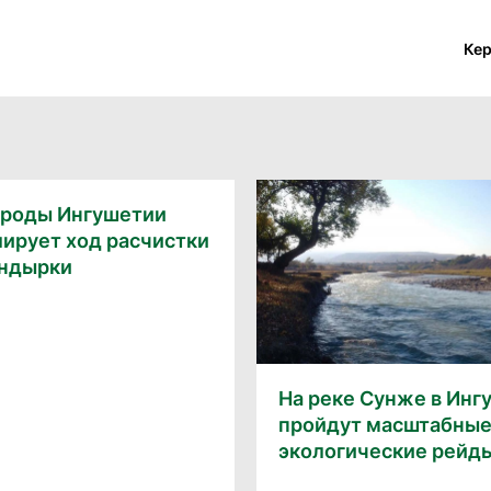
Ке
роды Ингушетии
ирует ход расчистки
Яндырки
На реке Сунже в Инг
пройдут масштабны
экологические рейд