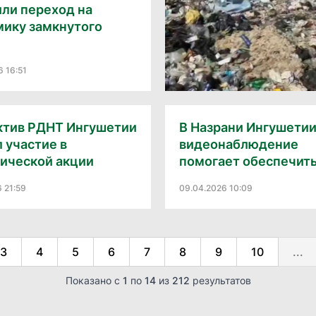
ли переход на
мику замкнутого
6 16:51
ктив РДНТ Ингушетии
В Назрани Ингушети
 участие в
видеонаблюдение
гической акции
помогает обеспечить.
6 21:59
09.04.2026 10:09
3
4
5
6
7
8
9
10
...
Показано с
1
по
14
из
212
результатов