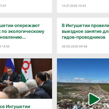
21:57
14.07.2026 10:43
ушетии опережают
В Ингушетии провел
 по экологическому
выездное занятие дл
новлению...
гидов-проводников
6 14:55
26.06.2026 09:48
асе Ингушетии