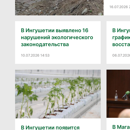
16.07.2026 
В Ингушетии выявлено 16
В Инг
нарушений экологического
график
законодательства
восста
10.07.2026 14:53
06.07.202
В Маг
В Ингушетии появится