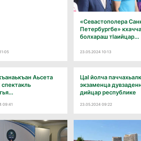
«Севастополера Сан
Петербургбе» кхачч
болхараш тӀаийцар...
11:05
23.05.2024 10:13
къанаькъан Аьсета
ЦаӀ йолча паччахьал
 спектакль
экзаменца дувзаден
ья...
дийцар республике
4 09:41
23.05.2024 09:22