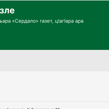
язле
ара «Сердало» газет, цӀагӀара ара