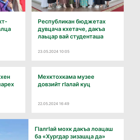
кт-
Республикан бюджетах
алца
дувцача кхетаче, дакъа
лаьцар вай студенташа
23.05.2024 10:05
кхен
Мехктохкама музее
нарех
довзийт гӀалай куц
22.05.2024 16:49
ГӀалгӀай мохк дакъа лоацаш
ба «Хургдар зизашца да»