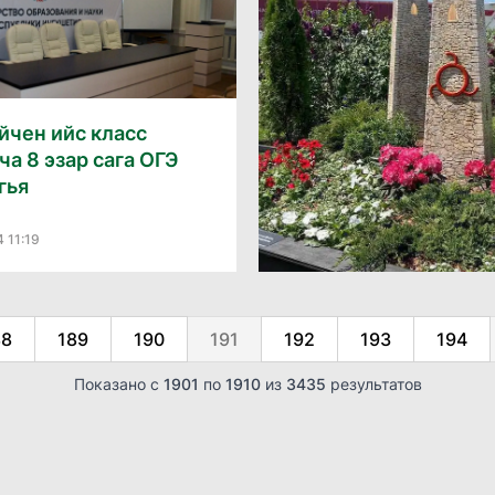
айчен ийс класс
ча 8 эзар сага ОГЭ
гья
 11:19
88
189
190
191
192
193
194
Показано с
1901
по
1910
из
3435
результатов