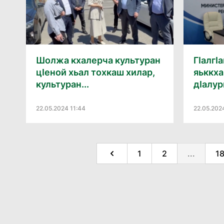
Шолжа кхалерча культуран
ГӀалгӀ
цӀеной хьал тохкаш хилар,
яьккха
культуран...
дӀалур
22.05.2024 11:44
22.05.2024
1
2
...
1