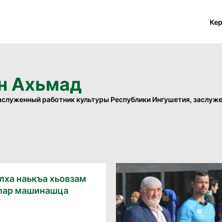
Ке
н Ахьмад
аслуженный работник культуры Республики Ингушетия, заслуж
лха наькъа хьовзам
лар машинашца