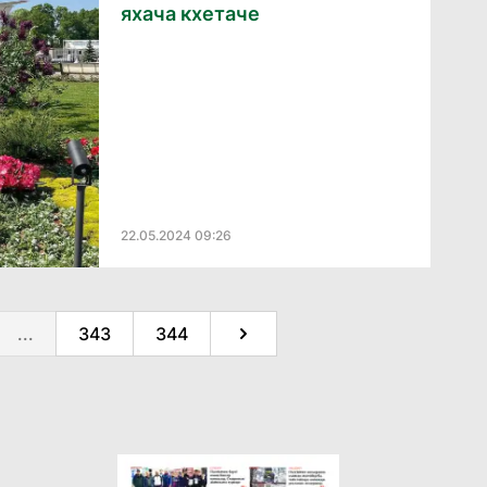
яхача кхетаче
22.05.2024 09:26
...
343
344