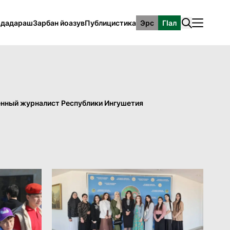
рдадараш
Зарбан йоазув
Публицистика
Эрс
ГӀал
енный журналист Республики Ингушетия