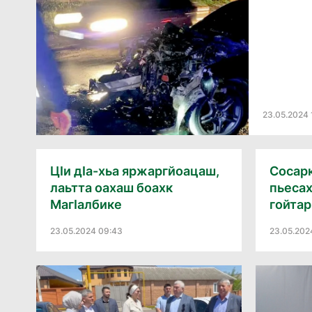
23.05.2024 
ЦӀи дӀа-хьа яржаргйоацаш,
Сосар
лаьтта оахаш боахк
пьесах
МагӀалбике
гойтарг
23.05.2024 09:43
23.05.202