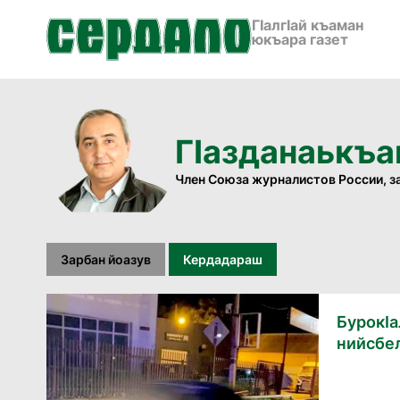
ГӀалгӀай къаман
юкъара газет
Гӏазданаькъа
Член Союза журналистов России, з
Зарбан йоазув
Кердадараш
БурокӀа
нийсбе