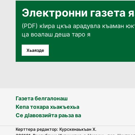
Электронни газета 
(PDF) кӀира цкъа арадувла къаман юкъ
ца воалаш деша таро я
Хьаязде
Газета белгалонаш
Кепа тохара хьакъехьа
Се дӀавовзийта раьза ва
Керттера редактор: Курскенаькъан Х.