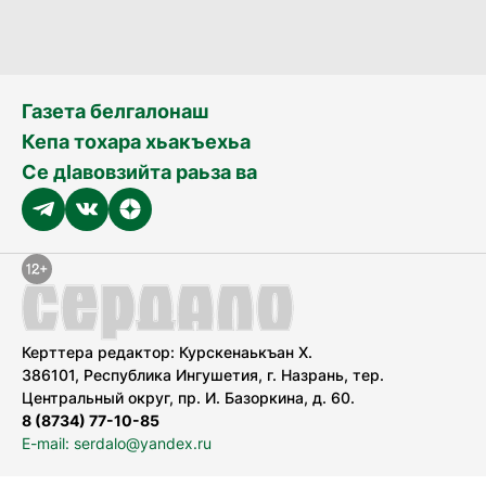
Газета белгалонаш
Кепа тохара хьакъехьа
Се дӀавовзийта раьза ва
Керттера редактор: Курскенаькъан Х.
386101, Республика Ингушетия, г. Назрань, тер.
Центральный округ, пр. И. Базоркина, д. 60.
8 (8734) 77-10-85
E-mail: serdalo@yandex.ru