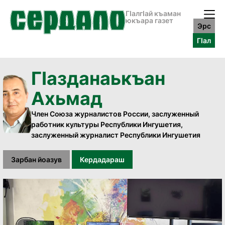
ГӀалгӀай къаман
юкъара газет
Эрс
ГӀал
Гӏазданаькъан
Ахьмад
Член Союза журналистов России, заслуженный
работник культуры Республики Ингушетия,
заслуженный журналист Республики Ингушетия
Зарбан йоазув
Кердадараш