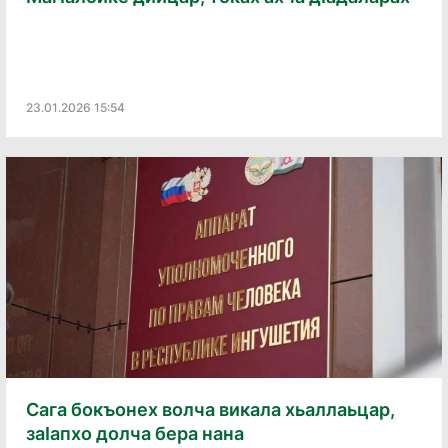
23.01.2026 15:54
Сага бокъонех волча викала хьаллаьцар,
заӀапхо долча бера нана