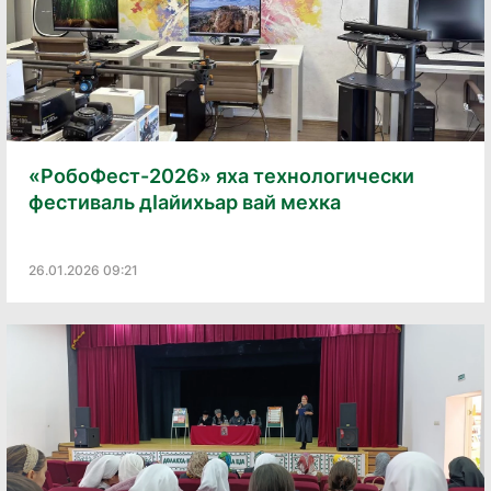
«РобоФест-2026» яха технологически
фестиваль дӏайихьар вай мехка
26.01.2026 09:21