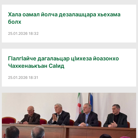
Хала оамал йолча дезалашцара хьехама
болх
25.01.2026 18:32
Гӏалгӏайче дагалаьцар цӏихеза йоазонхо
Чахкенаькъан Саӏид
25.01.2026 18:31