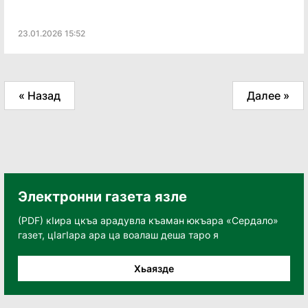
23.01.2026 15:52
« Назад
Далее »
Электронни газета язле
(PDF) кӀира цкъа арадувла къаман юкъара «Сердало»
газет, цӀагӀара ара ца воалаш деша таро я
Хьаязде