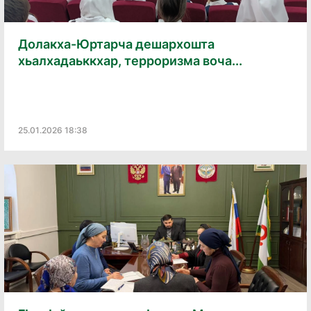
Долакха-Юртарча дешархошта
хьалхадаьккхар, терроризма воча...
25.01.2026 18:38