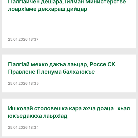
Гӏалгӏайчен дешара, ӏилман Министерстве
лоархӏаме декхараш дийцар
25.01.2026 18:37
Гӏалгӏай мехко дакъа лаьцар, Россе СК
Правлене Пленума балха юкъе
25.01.2026 18:35
Ишколай столовешка кара ахча доаца хьал
юкъедаккха лаьрхӀад
25.01.2026 18:34