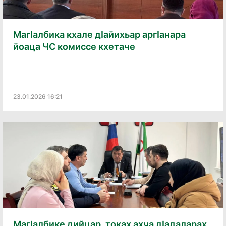
МагӀалбика кхале дӀайихьар аргӀанара
йоаца ЧС комиссе кхетаче
23.01.2026 16:21
МагӀалбике дийцар, токах ахча дӀадаларах