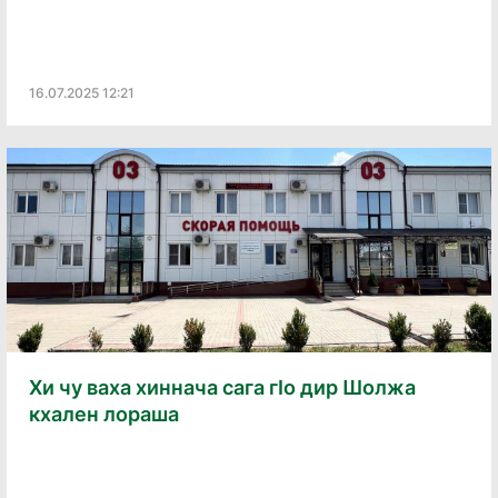
16.07.2025 12:21
Хи чу ваха хиннача сага гӀо дир Шолжа
кхален лораша