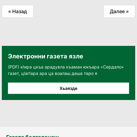
« Назад
Далее »
Электронни газета язле
(PDF) кӀира цкъа арадувла къаман юкъара «Сердало»
газет, цӀагӀара ара ца воалаш деша таро я
Хьаязде