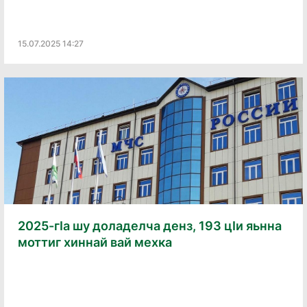
15.07.2025 14:27
2025-гӀа шу доладелча денз, 193 цӀи яьнна
моттиг хиннай вай мехка