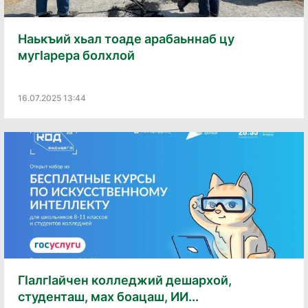
Наькъий хьал тоаде арабаьннаб цу
мугӀарера болхлой
16.07.2025 13:44
ГӀалгӀайчен колледжий дешархой,
студенташ, мах боацаш, ИИ...