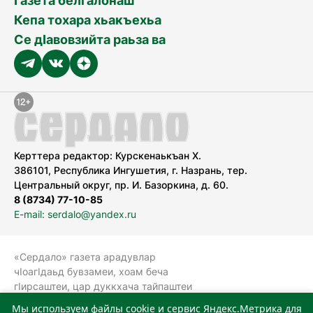
Газета белгалонаш
Кепа тохара хьакъехьа
Се дӀавовзийта раьза ва
Керттера редактор: Курскенаькъан Х.
386101, Республика Ингушетия, г. Назрань, тер.
Центральный округ, пр. И. Базоркина, д. 60.
8 (8734) 77-10-85
E-mail: serdalo@yandex.ru
«Сердало» газета арадувлар
чIоагIдаьд бувзамеи, хоам беча
гIирсаштеи, цар дуккхача тайпаштеи
тIахьожам лоаттабеча Федеральни
Мы используем файлы cookie и сервис Яндекс.Метрика для