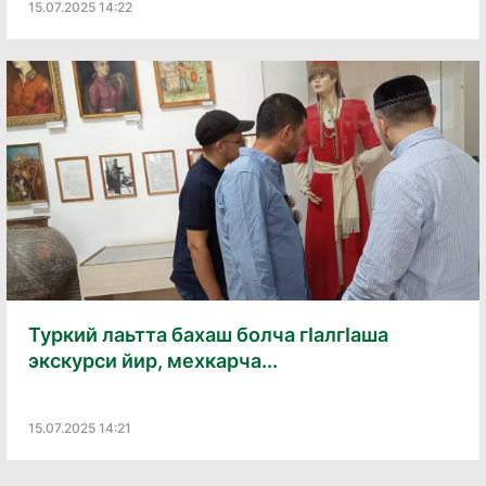
15.07.2025 14:22
Туркий лаьтта бахаш болча гӀалгӀаша
экскурси йир, мехкарча...
15.07.2025 14:21