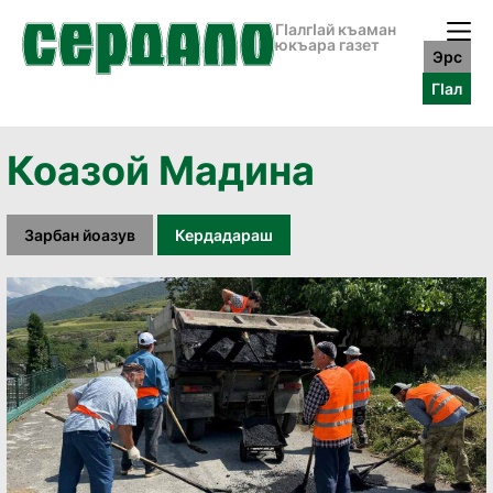
ГӀалгӀай къаман
юкъара газет
Эрс
ГӀал
Коазой Мадина
Зарбан йоазув
Кердадараш