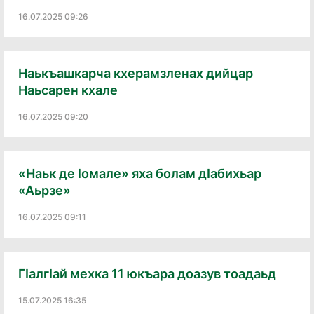
16.07.2025 09:26
Наькъашкарча кхерамзленах дийцар
Наьсарен кхале
16.07.2025 09:20
«Наьк де Ӏомале» яха болам дӀабихьар
«Аьрзе»
16.07.2025 09:11
ГӏалгӀай мехка 11 юкъара доазув тоадаьд
15.07.2025 16:35