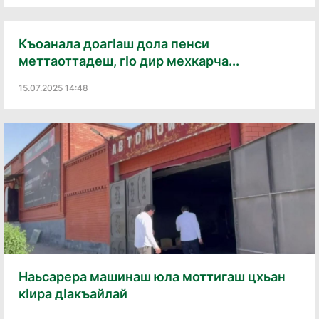
Къоанала доагӀаш дола пенси
меттаоттадеш, гӀо дир мехкарча...
15.07.2025 14:48
Наьсарера машинаш юла моттигаш цхьан
кӀира дӀакъайлай