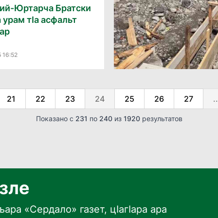
ий-Юртарча Братски
 урам тӀа асфальт
ар
 16:52
21
22
23
24
25
26
27
..
Показано с
231
по
240
из
1920
результатов
язле
ара «Сердало» газет, цӀагӀара ара