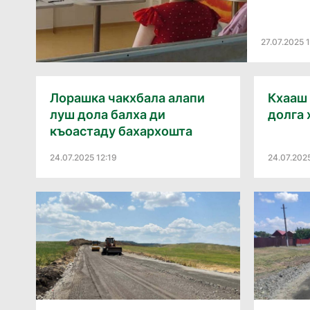
27.07.2025 
Лорашка чакхбала алапи
Кхааш 
луш дола балха ди
долга 
къоастаду бахархошта
24.07.2025 12:19
24.07.202