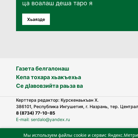
ца воалаш деша таро я
Хьаязде
Газета белгалонаш
Кепа тохара хьакъехьа
Се дӀавовзийта раьза ва
Керттера редактор: Курскенаькъан Х.
386101, Республика Ингушетия, г. Назрань, тер. Централь
8 (8734) 77-10-85
E-mail: serdalo@yandex.ru
Мы используем файлы cookie и сервис Яндекс.Метри