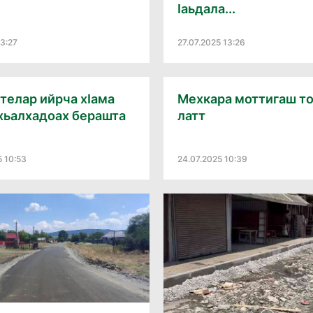
Ӏаьдала...
13:27
27.07.2025 13:26
телар ийрча хӀама
Мехкара моттигаш т
хьалхадоах берашта
латт
5 10:53
24.07.2025 10:39