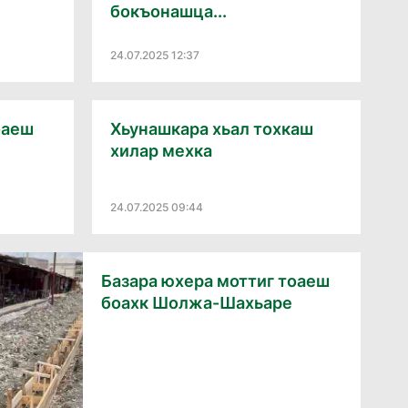
бокъонашца...
24.07.2025 12:37
оаеш
Хьунашкара хьал тохкаш
хилар мехка
24.07.2025 09:44
Базара юхера моттиг тоаеш
боахк Шолжа-Шахьаре