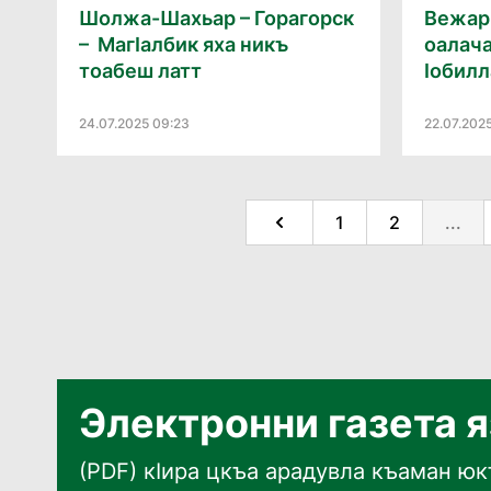
Шолжа-Шахьар – Горагорск
Вежар
– МагӀалбик яха никъ
оалача
тоабеш латт
Ӏобилл
24.07.2025 09:23
22.07.2025
1
2
...
Электронни газета 
(PDF) кӀира цкъа арадувла къаман юкъ