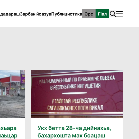
рдадараш
Зарбан йоазув
Публицистика
Эрс
ГӀал
ахьара
Укх бетта 28-ча дийнахьа,
лаьцар
бахархошта мах боацаш