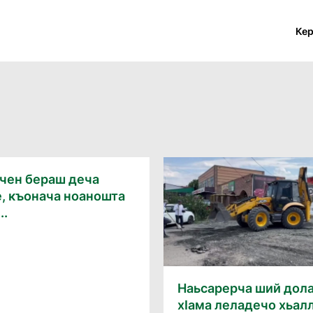
Ке
йчен бераш деча
, къонача ноаношта
..
Наьсарерча ший дол
хӀама леладечо хьал