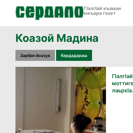
ГӀалгӀай къаман
юкъара газет
Коазой Мадина
Зарбан йоазув
Кердадараш
ГӀалгӀа
моттиге
лаьрхӀа.