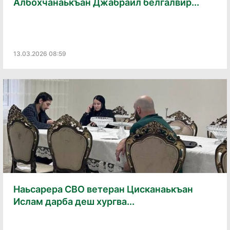
Албохчанаькъан Джабраил белгалвир...
13.03.2026 08:59
Наьсарера СВО ветеран Цисканаькъан
Ислам дарба деш хургва...