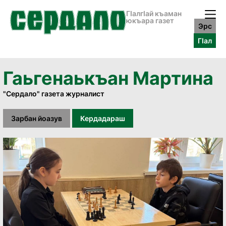
ГӀалгӀай къаман
юкъара газет
Эрс
ГӀал
Гаьгенаькъан Мартина
"Сердало" газета журналист
Зарбан йоазув
Кердадараш