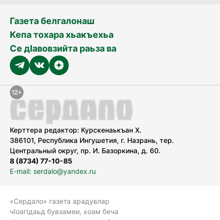
Газета белгалонаш
Кепа тохара хьакъехьа
Се дӀавовзийта раьза ва
Керттера редактор: Курскенаькъан Х.
386101, Республика Ингушетия, г. Назрань, тер.
Центральный округ, пр. И. Базоркина, д. 60.
8 (8734) 77-10-85
E-mail: serdalo@yandex.ru
«Сердало» газета арадувлар
чIоагIдаьд бувзамеи, хоам беча