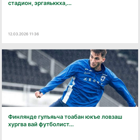
стадион, эргаяьккха,...
12.03.2026 11:36
Финлянде гулъяьча тоабан юкъе ловзаш
хургва вай футболист...