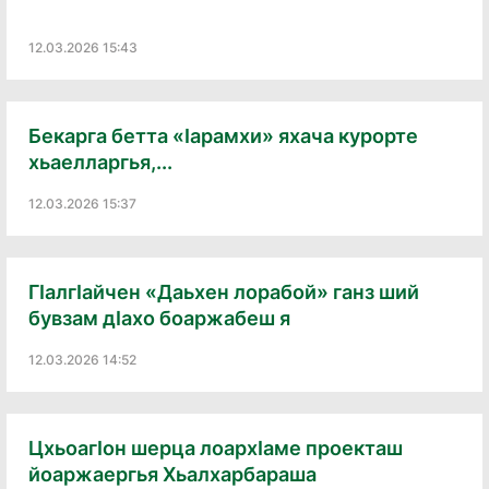
12.03.2026 15:43
Бекарга бетта «Ӏарамхи» яхача курорте
хьаелларгья,...
12.03.2026 15:37
Гӏалгӏайчен «Даьхен лорабой» ганз ший
бувзам дӏахо боаржабеш я
12.03.2026 14:52
Цхьоагӏон шерца лоархӏаме проекташ
йоаржаергья Хьалхарбараша