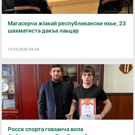
Магасерча жӏакай республикански яхье, 23
шахматиста дакъа лаьцар
13.03.2026 09:48
Россе спорта говзанча вола