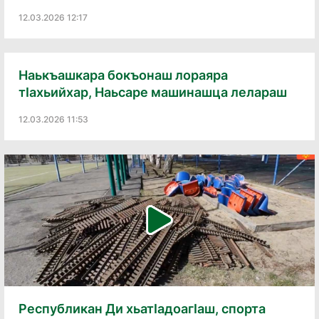
12.03.2026 12:17
Наькъашкара бокъонаш лораяра
тӏахьийхар, Наьсаре машинашца лелараш
12.03.2026 11:53
Республикан Ди хьатӏадоагӏаш, спорта