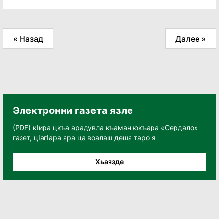
« Назад
Далее »
Электронни газета язле
(PDF) кӀира цкъа арадувла къаман юкъара «Сердало»
газет, цӀагӀара ара ца воалаш деша таро я
Хьаязде