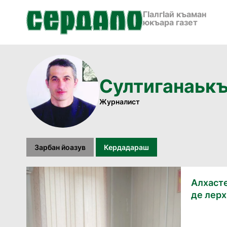
ГӀалгӀай къаман
юкъара газет
Султиганаьк
Журналист
Зарбан йоазув
Кердадараш
Алхасте
де лерх