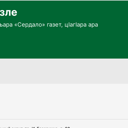
язле
ара «Сердало» газет, цӀагӀара ара