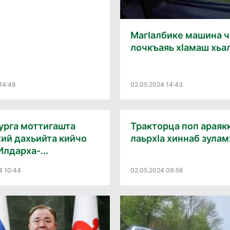
МагӀалбике машина ч
лочкъаяь хӀамаш хьа
14:48
02.05.2024 14:43
урга моттигашта
Тракторца поп араяк
хий дахьийта кийчо
лаьрхӀа хиннаб зула
Илдарха-...
4 10:44
02.05.2024 09:58