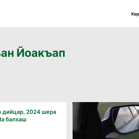
Ке
ъан Йоакъап
 дийцар, 2024 шера
Ӏа балхаш