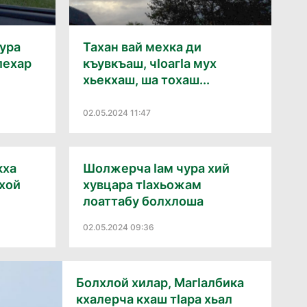
ура
Тахан вай мехка ди
лехар
къувкъаш, чӀоагӀа мух
хьекхаш, ша тохаш...
02.05.2024 11:47
кха
Шолжерча Ӏам чура хий
мхой
хувцара тӀахьожам
лоаттабу болхлоша
02.05.2024 09:36
Болхлой хилар, МагӀалбика
кхалерча кхаш тӀара хьал