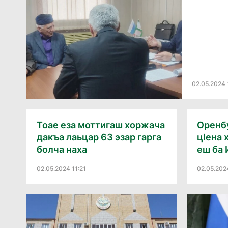
02.05.2024 
Тоае еза моттигаш хоржача
Оренб
дакъа лаьцар 63 эзар гарга
цӀена 
болча наха
еш ба 
02.05.2024 11:21
02.05.202