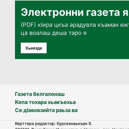
Электронни газета 
(PDF) кӀира цкъа арадувла къаман юкъ
ца воалаш деша таро я
Хьаязде
Газета белгалонаш
Кепа тохара хьакъехьа
Се дӀавовзийта раьза ва
Керттера редактор: Курскенаькъан Х.