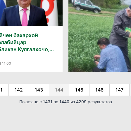
айчен бахархой
алабийцар
ликан Кулгалхочо,...
4 11:00
41
142
143
144
145
146
147
Показано с
1431
по
1440
из
4299
результатов