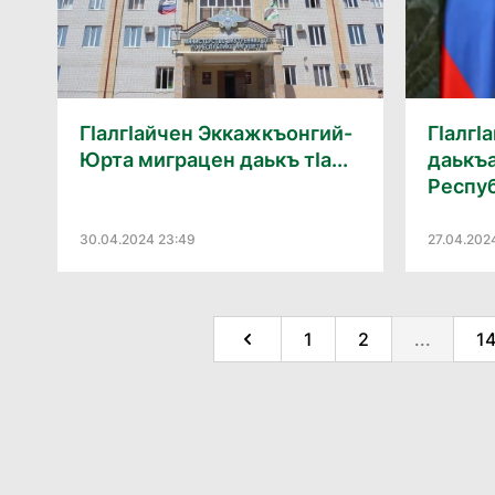
ГӀалгӀайчен Эккажкъонгий-
ГӀалгӀ
Юрта миграцен даькъ тӀа...
даькъ
Респуб
30.04.2024 23:49
27.04.202
1
2
...
1