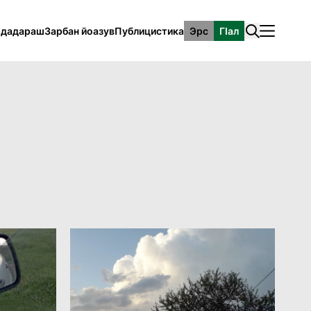
рдадараш
Зарбан йоазув
Публицистика
Эрс
ГӀал