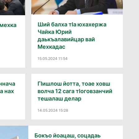
Ший балха тӀа юхахержа
 мехка
Чайка Юрий
даькъалавийцар вай
Мехкадас
15.05.2024 11:54
еннача
ГӀишлош йотта, тоае ховш
а нах
волча 12 сага тӀоговзанчий
тешалаш делар
14.05.2024 15:28
Бокъо йоацаш, соцадаь