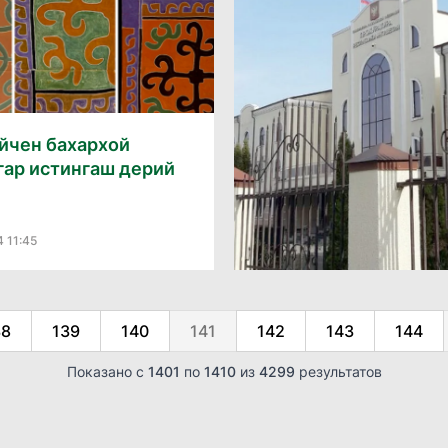
айчен бахархой
гар истингаш дерий
4 11:45
38
139
140
141
142
143
144
Показано с
1401
по
1410
из
4299
результатов