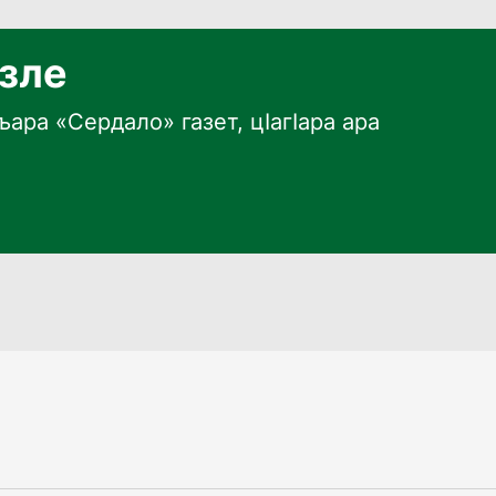
язле
ара «Сердало» газет, цӀагӀара ара