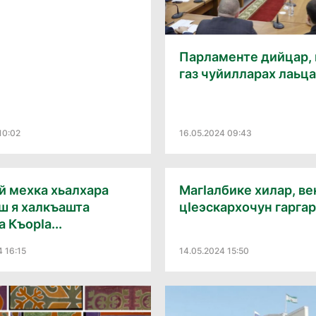
Парламенте дийцар,
газ чуйилларах лаьца
10:02
16.05.2024 09:43
ай мехка хьалхара
МагӀалбике хилар, в
ш я халкъашта
цӀеэскархочун гаргар
 КъорӀа...
4 16:15
14.05.2024 15:50