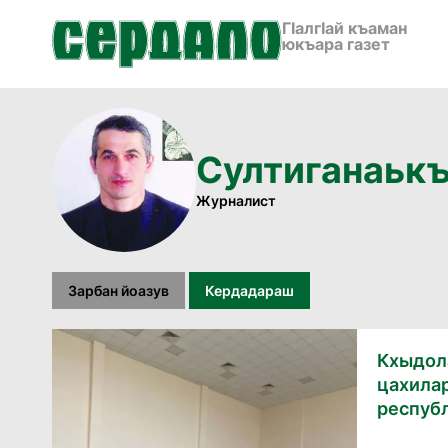
ГӀалгӀай къаман
юкъара газет
Султиганаьк
Журналист
Зарбан йоазув
Кердадараш
Кхыдол
цахилар
респуб