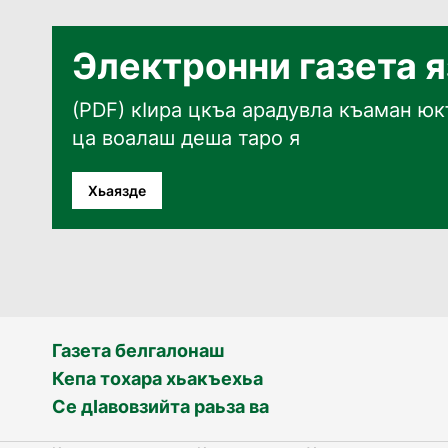
Электронни газета 
(PDF) кӀира цкъа арадувла къаман юкъ
ца воалаш деша таро я
Хьаязде
Газета белгалонаш
Кепа тохара хьакъехьа
Се дӀавовзийта раьза ва