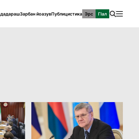
рдадараш
Зарбан йоазув
Публицистика
Эрс
ГӀал