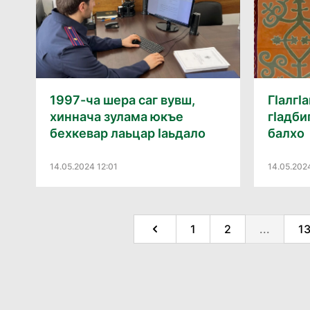
1997-ча шера саг вувш,
ГӀалгӀ
хиннача зулама юкъе
гӀадби
бехкевар лаьцар Ӏаьдало
балхо
14.05.2024 12:01
14.05.202
1
2
...
1