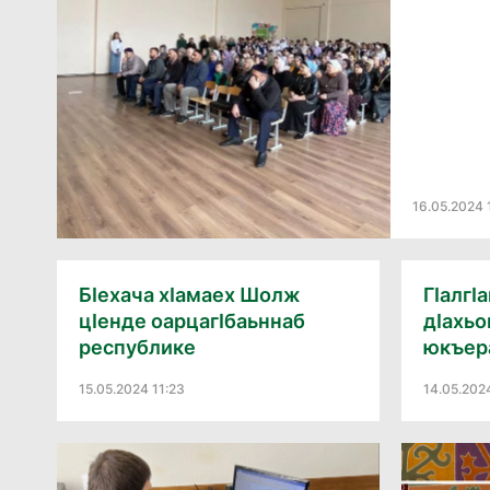
16.05.2024 
БӀехача хӀамаех Шолж
ГӀалгӀ
цӀенде оарцагӀбаьннаб
дӀахьо
республике
юкъера
15.05.2024 11:23
14.05.202