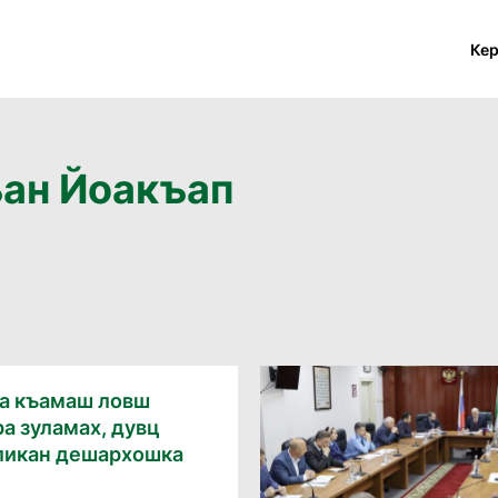
Ке
ъан Йоакъап
а къамаш ловш
а зуламах, дувц
ликан дешархошка