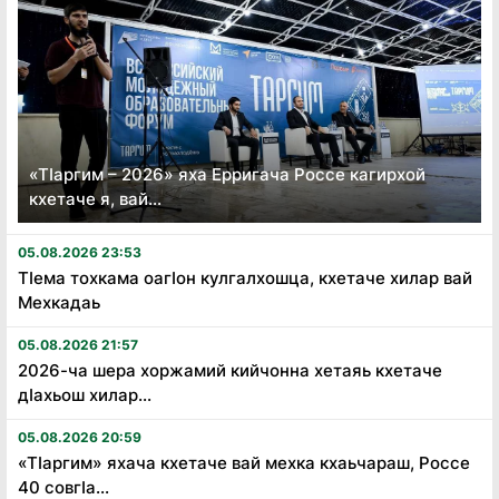
«Тӏаргим – 2026» яха Ерригача Россе кагирхой
кхетаче я, вай...
05.08.2026 23:53
Тӏема тохкама оагӏон кулгалхошца, кхетаче хилар вай
Мехкадаь
05.08.2026 21:57
2026-ча шера хоржамий кийчонна хетаяь кхетаче
дӏахьош хилар...
05.08.2026 20:59
«Тӏаргим» яхача кхетаче вай мехка кхаьчараш, Россе
40 совгӏа...