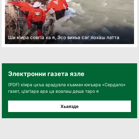
Ши кӏира совгӏа ха я, Эсо вихьа саг лохаш латта
Электронни газета язле
(PDF) кӀира цкъа арадувла къаман юкъара «Сердало»
газет, цӀагӀара ара ца воалаш деша таро я
Хьаязде