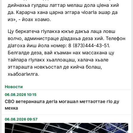
дийнахьа гулдеш латтар мелаш дола цӀена хий
да. Карарча хана царна эггара чӀоагӀа эшар да
из», - йоах хоамо.
Цу беркатеча гӀулакха юкъе дакъа лаца ловш
волчо, администраце дӀадахьа деза хий. Телефон
дӀатоха йиш йола номер: 8 (873)444-43-51.
Белгалде деза, вай къаман нах массахана цу
тайпара гӀулакх хьаллоацаш, халача хьале
эттарашта новкъостал де кийча болаш,
хьабоагӀилга.
Новости
06.08.2026 10:15
СВО ветеранашта дегӏа могашал меттаоттае гӏо ду
мехка
06.08.2026 09:57