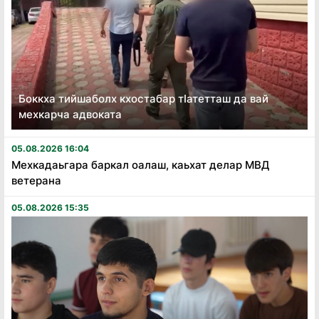
Боккха тийшаболх кхостабар тӏатетташ да вай
мехкарча адвоката
05.08.2026 16:04
Мехкадаьгара баркал оалаш, каьхат делар МВД
ветерана
05.08.2026 15:35