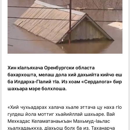
Хин кӀалъяхача Оренбургски областа
бахархошта, мелаш дола хий дахьийта кийчо еш
ба Илдарха-ГӀалий тӀа. Из хоам «Сердалога» бир
шахьара мэре болхлоша.
«Хий чухьадарах халача хьале эттача цу наха гӀо
гулдеш йола моттиг хьайийллай шахьаре. Вай
Мехкадас Келаматанаькъан Махьмуд-Ӏаьлас
хьалхадаьккха, дӀахьош болх ба из. Таханарча