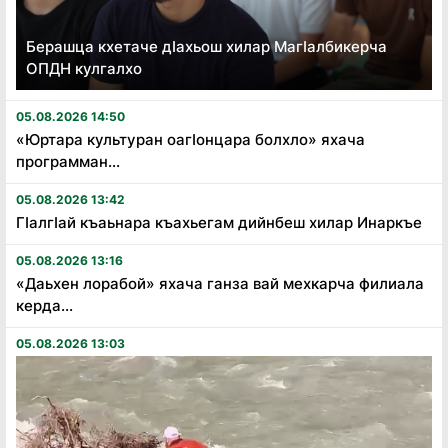
Берашца кхетаче дӏахьош хилар Магӏалбикерча
ОПДН кулгалхо
05.08.2026 14:50
«Юртара культуран оагӏонцара болхло» яхача
программан...
05.08.2026 13:42
Гӏалгӏай къаьнара къахьегам дийнбеш хилар Инаркъе
05.08.2026 13:16
«Даьхен лорабой» яхача ганза вай мехкарча филиала
керда...
05.08.2026 13:03