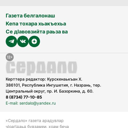
Газета белгалонаш
Кепа тохара хьакъехьа
Се дӀавовзийта раьза ва
Керттера редактор: Курскенаькъан Х.
386101, Республика Ингушетия, г. Назрань, тер.
Центральный округ, пр. И. Базоркина, д. 60.
8 (8734) 77-10-85
E-mail: serdalo@yandex.ru
«Сердало» газета арадувлар
чIоагIдаьд бувзамеи, хоам беча