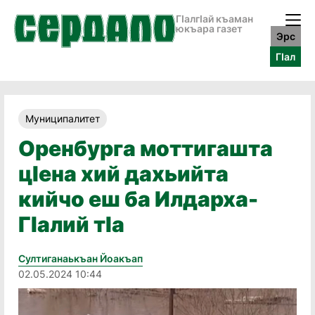
ГӀалгӀай къаман
юкъара газет
Эрс
ГӀал
Муниципалитет
Оренбурга моттигашта
цӀена хий дахьийта
кийчо еш ба Илдарха-
ГӀалий тӀа
Султиганаькъан Йоакъап
02.05.2024 10:44