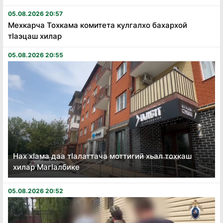
05.08.2026 20:57
Мехкарча Тохкама комитета кулгалхо бахархой
тӏаэцаш хилар
05.08.2026 20:55
Нах хӏама даа тӏалаттача моттигий хьал тохкаш
хилар Магӏалбике
05.08.2026 20:52