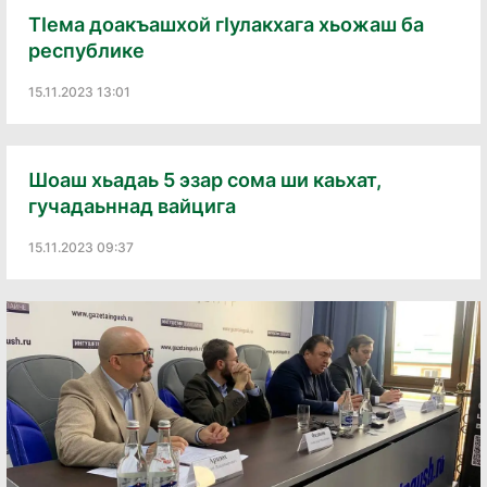
ТӀема доакъашхой гӀулакхага хьожаш ба
республике
15.11.2023 13:01
Шоаш хьадаь 5 эзар сома ши каьхат,
гучадаьннад вайцига
15.11.2023 09:37