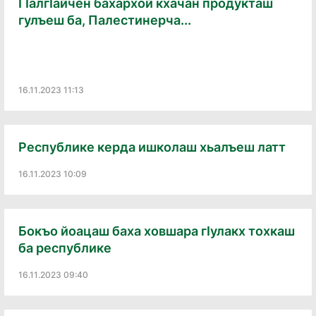
ГӀалгӀайчен бахархой кхачан продукташ
гулъеш ба, Палестинерча...
16.11.2023 11:13
Республике керда ишколаш хьалъеш латт
16.11.2023 10:09
Бокъо йоацаш баха ховшара гӀулакх тохкаш
ба республике
16.11.2023 09:40