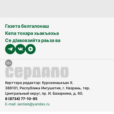
Газета белгалонаш
Кепа тохара хьакъехьа
Се дӀавовзийта раьза ва
Керттера редактор: Курскенаькъан Х.
386101, Республика Ингушетия, г. Назрань, тер.
Центральный округ, пр. И. Базоркина, д. 60.
8 (8734) 77-10-85
E-mail: serdalo@yandex.ru