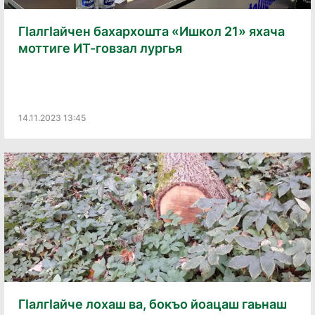
ГӀалгӀайчен бахархошта «Ишкол 21» яхача
моттиге ИТ-говзал лургья
14.11.2023 13:45
ГӀалгӀайче лохаш ва, бокъо йоацаш гаьнаш