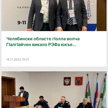
Челябински областе гӀолла волча
ГӀалгӀайчен викало РЭФа юкъе...
16.11.2023 15:27