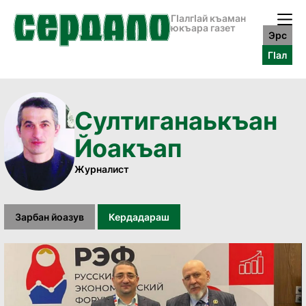
ГӀалгӀай къаман
юкъара газет
Эрс
ГӀал
Султиганаькъан
Йоакъап
Журналист
Зарбан йоазув
Кердадараш