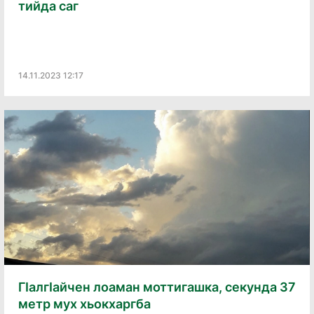
тийда саг
14.11.2023 12:17
ГӀалгӀайчен лоаман моттигашка, секунда 37
метр мух хьокхаргба