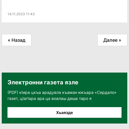
14.11.2023 11:43
« Назад
Далее »
Электронни газета язле
(PDF) кӀира цкъа арадувла къаман юкъара «Сердало»
газет, цӀагӀара ара ца воалаш деша таро я
Хьаязде