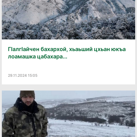
ГӏалгӀайчен бахархой, хьаьший цхьан юкъа
лоамашка цабахара...
29.11.2024 15:05