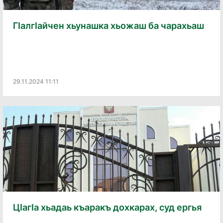
ГӀалгӀайчен хьунашка хьожаш ба чарахьаш
29.11.2024 11:11
ЦӀагӀа хьадаь къаракъ дохкарах, суд ергья