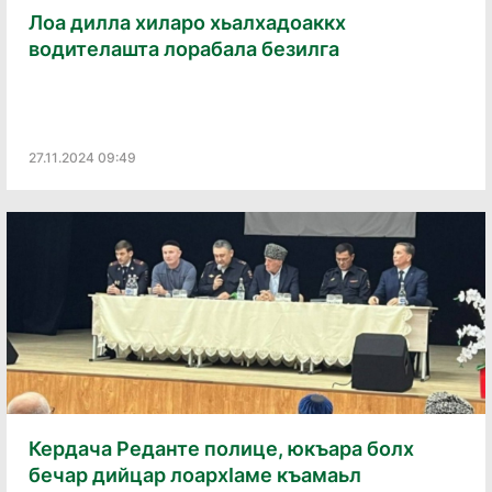
Лоа дилла хиларо хьалхадоаккх
водителашта лорабала безилга
27.11.2024 09:49
Кердача Реданте полице, юкъара болх
бечар дийцар лоархӀаме къамаьл