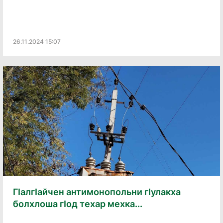
26.11.2024 15:07
ГӀалгӀайчен антимонопольни гӀулакха
болхлоша гӀод техар мехка...