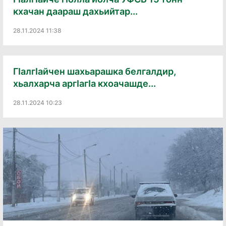
кхачан даараш дахьийтар...
28.11.2024 11:38
ГӀалгӀайчен шахьарашка белгалдир,
хьалхарча аргӀагӀа кхоачашде...
28.11.2024 10:23