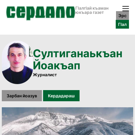
ГӀалгӀай къаман
юкъара газет
Эрс
ГӀал
Султиганаькъан
Йоакъап
Журналист
Зарбан йоазув
Кердадараш