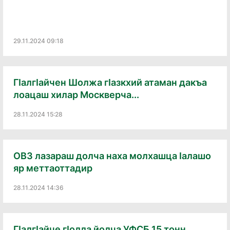
29.11.2024 09:18
ГӀалгӀайчен Шолжа гӀазкхий атаман дакъа
лоацаш хилар Москверча...
28.11.2024 15:28
ОВЗ лазараш долча наха молхашца Ӏалашо
яр меттаоттадир
28.11.2024 14:36
ГӀалгӀайче гӀолла йолча УФСБ 15 тонн