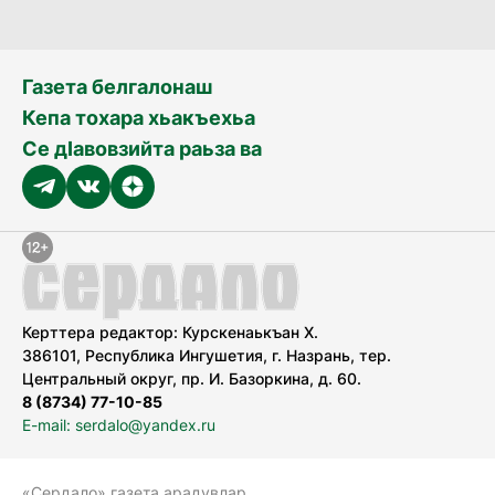
Газета белгалонаш
Кепа тохара хьакъехьа
Се дӀавовзийта раьза ва
Керттера редактор: Курскенаькъан Х.
386101, Республика Ингушетия, г. Назрань, тер.
Центральный округ, пр. И. Базоркина, д. 60.
8 (8734) 77-10-85
E-mail: serdalo@yandex.ru
«Сердало» газета арадувлар