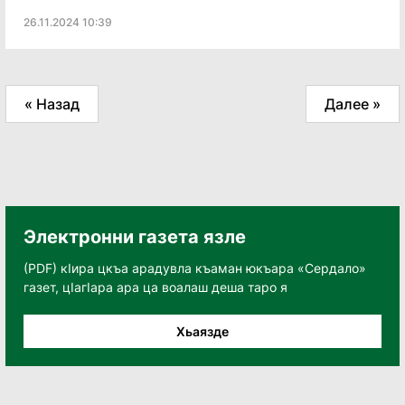
26.11.2024 10:39
« Назад
Далее »
Электронни газета язле
(PDF) кӀира цкъа арадувла къаман юкъара «Сердало»
газет, цӀагӀара ара ца воалаш деша таро я
Хьаязде