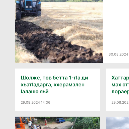
30.08.2024 
Шолже, тов бетта 1-гӀа ди
Хаттар
хьатӀадарга, кхерамзлен
мах о
Ӏалашо яьй
лорае
29.08.2024 14:36
29.08.202