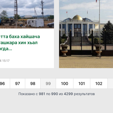
етта баха хайшача
ашкара хин хьал
гда...
4 15:17
96
97
98
99
100
101
102
Показано с
981
по
990
из
4299
результатов