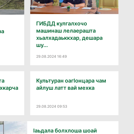
ГИБДД кулгалхочо
машинаш лелаерашта
ра
хьалхадаьккхар, дешара
шу...
29.08.2024 16:49
та
Культуран оагӀонцара чам
ехкарча
айлуш латт вай мехка
29.08.2024 09:53
Ӏаьдала болхлоша шоай