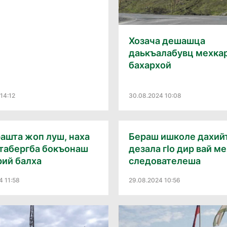
Хозача дешашца
даькъалабувц мехка
бахархой
14:12
30.08.2024 10:08
ашта жоп луш, наха
Бераш ишколе дахий
ттабергба бокъонаш
дезала гӀо дир вай м
рий балха
следователеша
4 11:58
29.08.2024 10:56