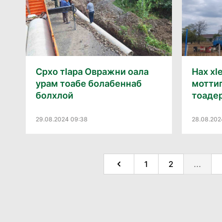
Срхо тӀара Овражни оала
Нах хӀ
урам тоабе болабеннаб
моттиг
болхлой
тоадер
29.08.2024 09:38
28.08.202
1
2
...