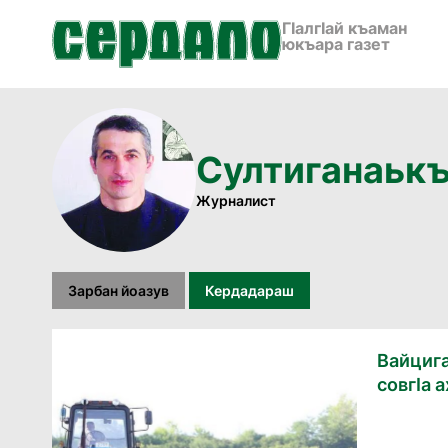
ГӀалгӀай къаман
юкъара газет
Султиганаьк
Журналист
Зарбан йоазув
Кердадараш
Вайцига
совгӀа 