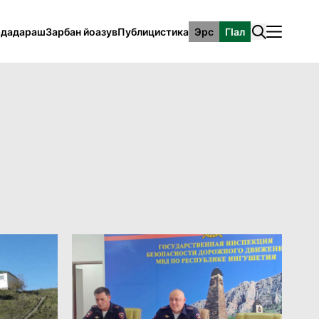
рдадараш
Зарбан йоазув
Публицистика
Эрс
ГӀал