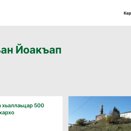
Ке
ъан Йоакъап
 хьаллаьцар 500
ахархо