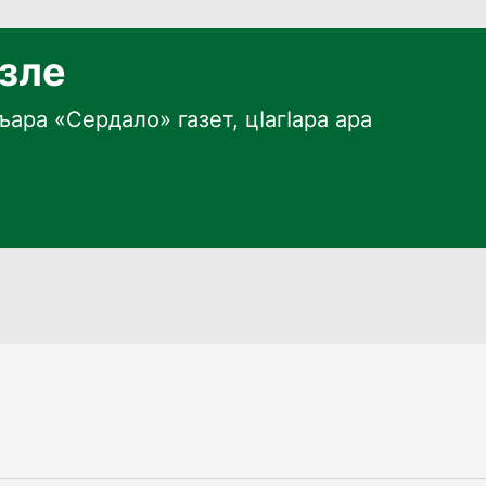
язле
ара «Сердало» газет, цӀагӀара ара