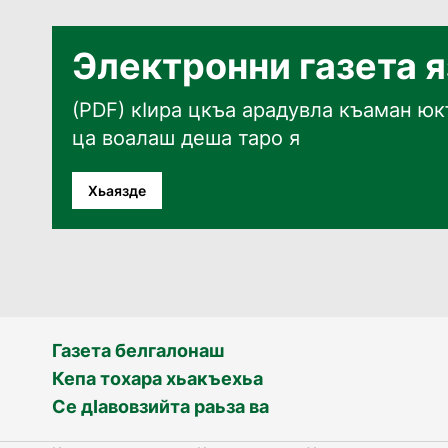
Электронни газета 
(PDF) кӀира цкъа арадувла къаман юкъ
ца воалаш деша таро я
Хьаязде
Газета белгалонаш
Кепа тохара хьакъехьа
Се дӀавовзийта раьза ва