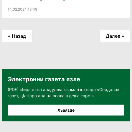
14.02.2024 18:49
« Назад
Далее »
Электронни газета язле
(PDF) кӀира цкъа арадувла къаман юкъара «Сердало»
газет, цӀагӀара ара ца воалаш деша таро я
Хьаязде