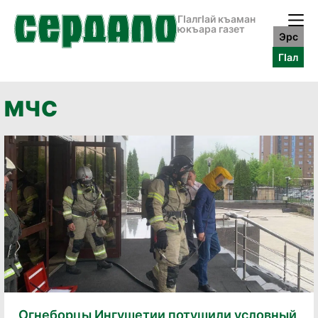
ГӀалгӀай къаман
юкъара газет
Эрс
ГӀал
МЧС
Огнеборцы Ингушетии потушили условный