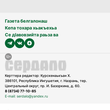
Газета белгалонаш
Кепа тохара хьакъехьа
Се дӀавовзийта раьза ва
Керттера редактор: Курскенаькъан Х.
386101, Республика Ингушетия, г. Назрань, тер.
Центральный округ, пр. И. Базоркина, д. 60.
8 (8734) 77-10-85
E-mail: serdalo@yandex.ru