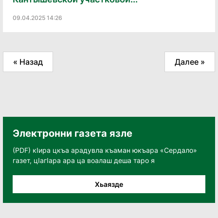
09.04.2025 14:26
« Назад
Далее »
Электронни газета язле
(PDF) кӀира цкъа арадувла къаман юкъара «Сердало»
газет, цӀагӀара ара ца воалаш деша таро я
Хьаязде