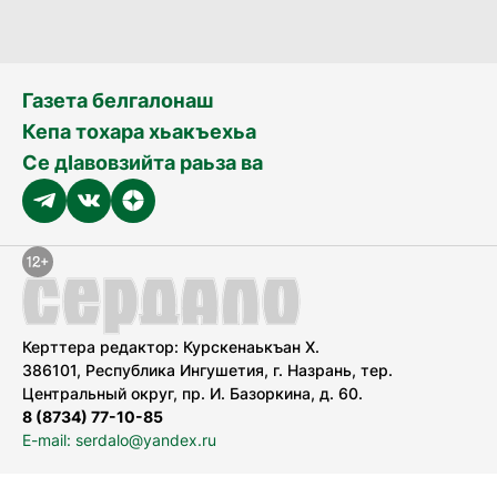
Газета белгалонаш
Кепа тохара хьакъехьа
Се дӀавовзийта раьза ва
Керттера редактор: Курскенаькъан Х.
386101, Республика Ингушетия, г. Назрань, тер.
Центральный округ, пр. И. Базоркина, д. 60.
8 (8734) 77-10-85
E-mail: serdalo@yandex.ru