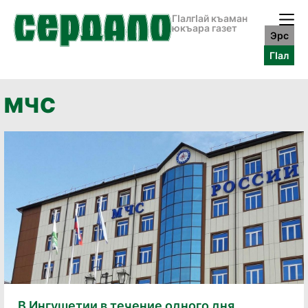
ГӀалгӀай къаман
юкъара газет
Эрс
ГӀал
МЧС
В Ингушетии в течение одного дня