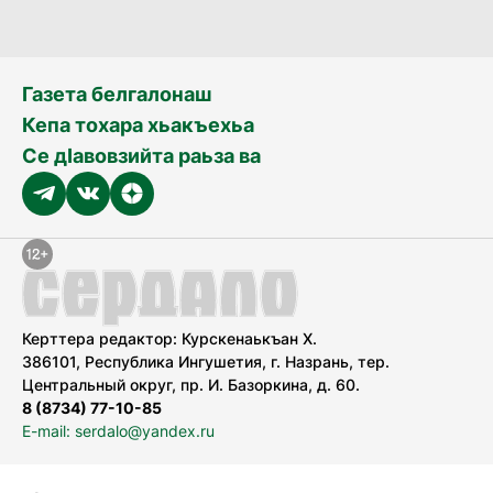
Газета белгалонаш
Кепа тохара хьакъехьа
Се дӀавовзийта раьза ва
Керттера редактор: Курскенаькъан Х.
386101, Республика Ингушетия, г. Назрань, тер.
Центральный округ, пр. И. Базоркина, д. 60.
8 (8734) 77-10-85
E-mail: serdalo@yandex.ru