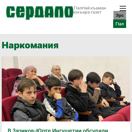
ГӀалгӀай къаман
юкъара газет
Эрс
ГӀал
Наркомания
В Зязиков-Юрте Ингушетии обсудили