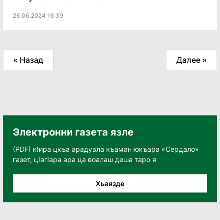
26.06.2024 16:39
« Назад
Далее »
Электронни газета язле
(PDF) кӀира цкъа арадувла къаман юкъара «Сердало»
газет, цӀагӀара ара ца воалаш деша таро я
Хьаязде