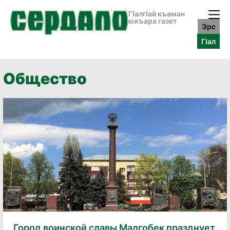
ГӀалгӀай къаман
юкъара газет
Эрс
ГӀал
Общество
Город воинской славы Малгобек празднует