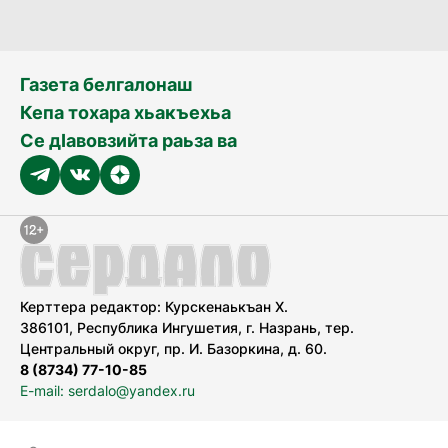
Газета белгалонаш
Кепа тохара хьакъехьа
Се дӀавовзийта раьза ва
Керттера редактор: Курскенаькъан Х.
386101, Республика Ингушетия, г. Назрань, тер.
Центральный округ, пр. И. Базоркина, д. 60.
8 (8734) 77-10-85
E-mail: serdalo@yandex.ru