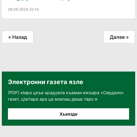
28.09.2024 22:14
« Назад
Далее »
Электронни газета язле
(PDF) кӀира цкъа арадувла къаман юкъара «Сердало»
газет, цӀагӀара ара ца воалаш деша таро я
Хьаязде