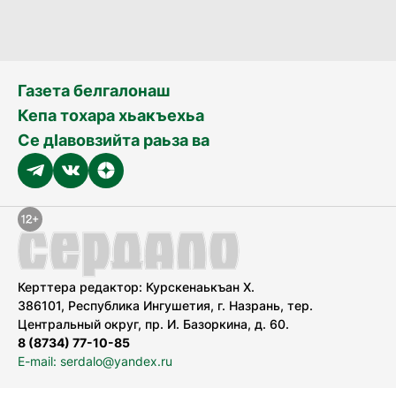
Газета белгалонаш
Кепа тохара хьакъехьа
Се дӀавовзийта раьза ва
Керттера редактор: Курскенаькъан Х.
386101, Республика Ингушетия, г. Назрань, тер.
Центральный округ, пр. И. Базоркина, д. 60.
8 (8734) 77-10-85
E-mail: serdalo@yandex.ru