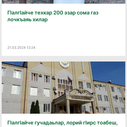
ГӀалгӀайче техкар 200 эзар сома газ
лочкъаяь хилар
21.03.2024 12:24
ГӀалгӀайче гучадаьлар, лорий гӀирс тоабеш,