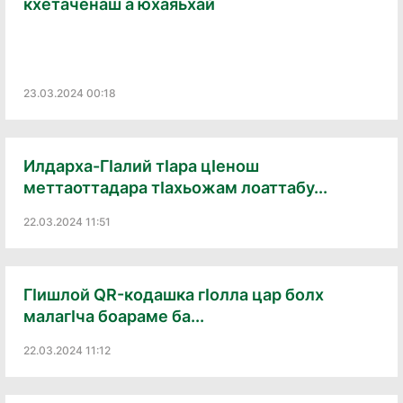
кхетаченаш а юхаяьхай
23.03.2024 00:18
Илдарха-ГӀалий тӀара цӀенош
меттаоттадара тӀахьожам лоаттабу...
22.03.2024 11:51
ГӀишлой QR-кодашка гӀолла цар болх
малагӀча боараме ба...
22.03.2024 11:12