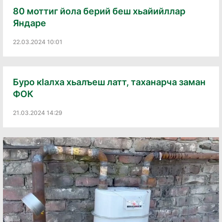
80 моттиг йола берий беш хьайийллар
Яндаре
22.03.2024 10:01
Буро кӀалха хьалъеш латт, таханарча заман
ФОК
21.03.2024 14:29