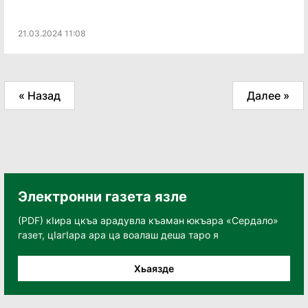
21.03.2024 11:08
« Назад
Далее »
Электронни газета язле
(PDF) кӀира цкъа арадувла къаман юкъара «Сердало»
газет, цӀагӀара ара ца воалаш деша таро я
Хьаязде