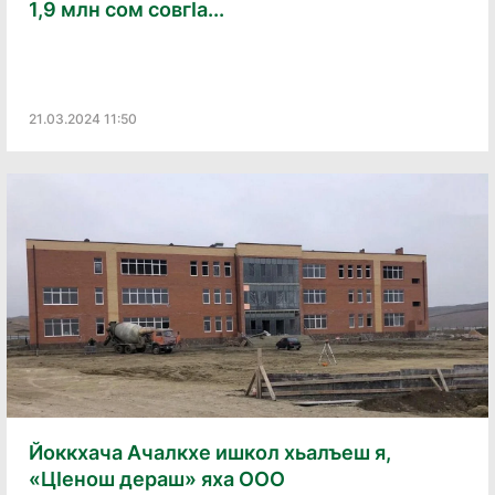
1,9 млн сом совгӀа...
21.03.2024 11:50
Йоккхача Ачалкхе ишкол хьалъеш я,
«ЦӀенош дераш» яха ООО