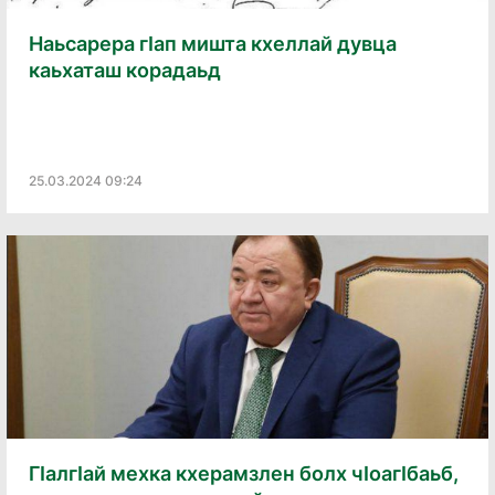
Наьсарера гӀап мишта кхеллай дувца
каьхаташ корадаьд
25.03.2024 09:24
ГӀалгӀай мехка кхерамзлен болх чӀоагӀбаьб,