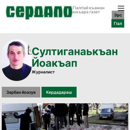
ГӀалгӀай къаман
юкъара газет
Эрс
ГӀал
Султиганаькъан
Йоакъап
Журналист
Зарбан йоазув
Кердадараш