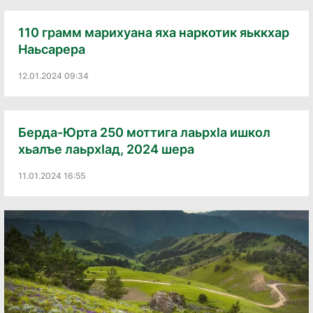
110 грамм марихуана яха наркотик яьккхар
Наьсарера
12.01.2024 09:34
Берда-Юрта 250 моттига лаьрхӀа ишкол
хьалъе лаьрхӀад, 2024 шера
11.01.2024 16:55