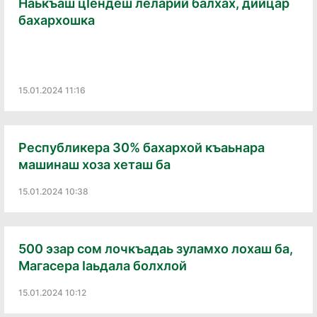
Наькъаш цӀендеш леларий балхах, дийцар
бахархошка
15.01.2024 11:16
Республикера 30% бахархой къаьнара
машинаш хоза хеташ ба
15.01.2024 10:38
500 эзар сом лочкъадаь зуламхо лохаш ба,
Магасера Iаьдала болхлой
15.01.2024 10:12