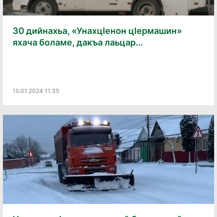
30 дийнахьа, «УнахцӀенон цӀермашин»
яхача боламе, дакъа лаьцар...
15.01.2024 11:35