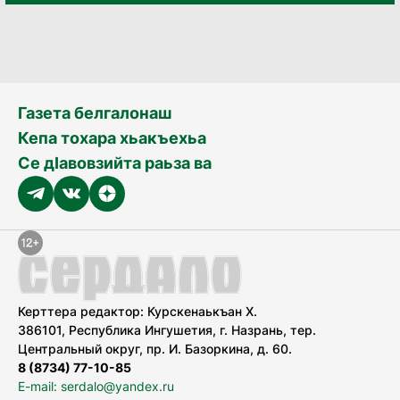
Газета белгалонаш
Кепа тохара хьакъехьа
Се дӀавовзийта раьза ва
Керттера редактор: Курскенаькъан Х.
386101, Республика Ингушетия, г. Назрань, тер.
Центральный округ, пр. И. Базоркина, д. 60.
8 (8734) 77-10-85
E-mail: serdalo@yandex.ru