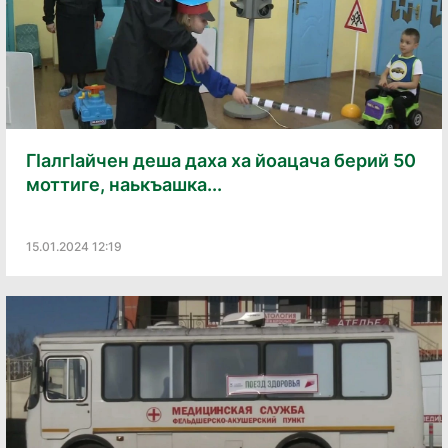
ГӀалгӀайчен деша даха ха йоацача берий 50
моттиге, наькъашка...
15.01.2024 12:19