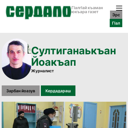
ГӀалгӀай къаман
юкъара газет
Эрс
ГӀал
Султиганаькъан
Йоакъап
Журналист
Зарбан йоазув
Кердадараш