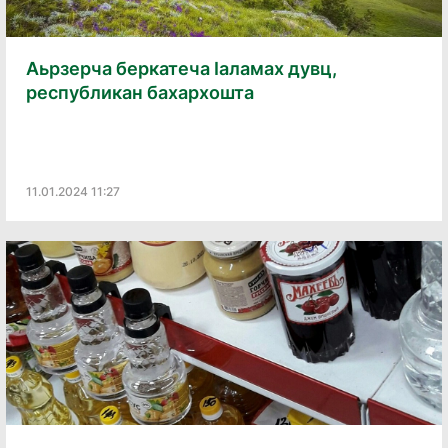
Аьрзерча беркатеча Iаламах дувц,
республикан бахархошта
11.01.2024 11:27