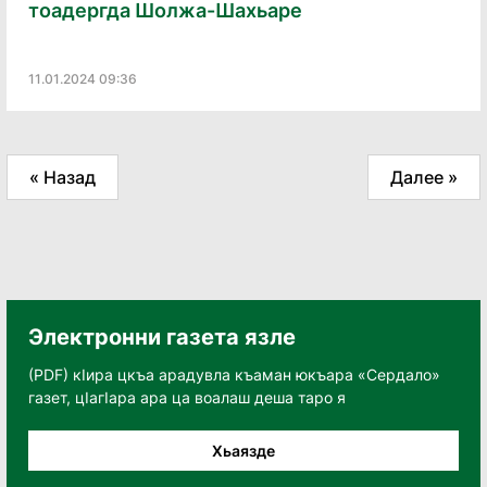
тоадергда Шолжа-Шахьаре
11.01.2024 09:36
« Назад
Далее »
Электронни газета язле
(PDF) кӀира цкъа арадувла къаман юкъара «Сердало»
газет, цӀагӀара ара ца воалаш деша таро я
Хьаязде