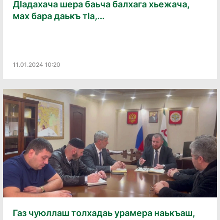
ДӀадахача шера баьча балхага хьежача,
мах бара даькъ тӀа,...
11.01.2024 10:20
Газ чуюллаш толхадаь урамера наькъаш,