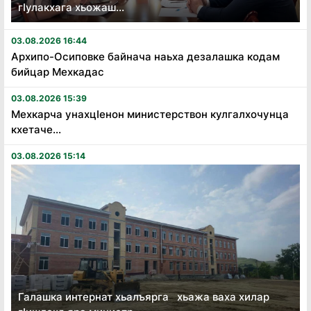
гӏулакхага хьожаш...
03.08.2026 16:44
Архипо-Осиповке байнача наьха дезалашка кодам
бийцар Мехкадас
03.08.2026 15:39
Мехкарча унахцӏенон министерствон кулгалхочунца
кхетаче...
03.08.2026 15:14
Галашка интернат хьалъярга хьажа ваха хилар