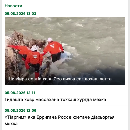
Новости
05.08.2026 13:03
Ши кӏира совгӏа ха я, Эсо вихьа саг лохаш латта
05.08.2026 12:11
Гидашта ховр массахана тохкаш хургда мехка
05.08.2026 12:06
«Тӏаргим» яха Ерригача Россе кхетаче дӏахьоргья
мехка