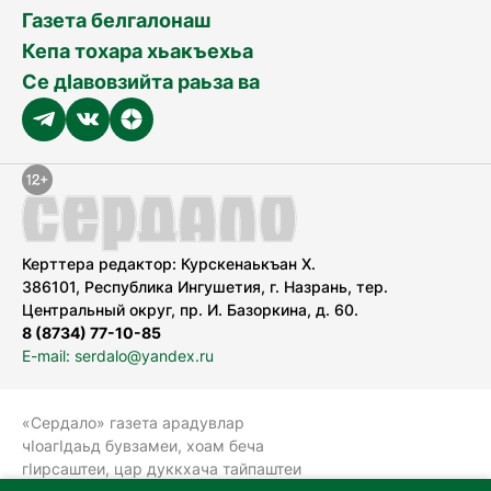
Газета белгалонаш
Кепа тохара хьакъехьа
Се дӀавовзийта раьза ва
Керттера редактор: Курскенаькъан Х.
386101, Республика Ингушетия, г. Назрань, тер.
Центральный округ, пр. И. Базоркина, д. 60.
8 (8734) 77-10-85
E-mail: serdalo@yandex.ru
«Сердало» газета арадувлар
чIоагIдаьд бувзамеи, хоам беча
гIирсаштеи, цар дуккхача тайпаштеи