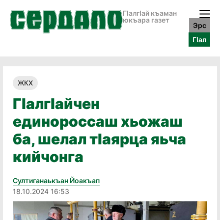
ГӀалгӀай къаман
юкъара газет
Эрс
ГӀал
ЖКХ
ГӏалгӀайчен
единороссаш хьожаш
ба, шелал тIаярца яьча
кийчонга
Султиганаькъан Йоакъап
18.10.2024 16:53