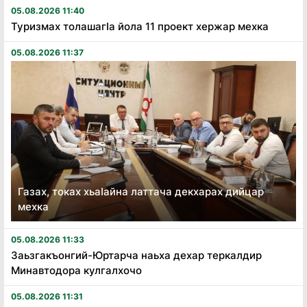
05.08.2026 11:40
Туризмах толашагӏа йола 11 проект хержар мехка
05.08.2026 11:37
Газах, токах хьаӏайна латтача декхарах дийцар
мехка
05.08.2026 11:33
Заьзгакъонгий-Юртарча наьха дехар теркалдир
Минавтодора кулгалхочо
05.08.2026 11:31