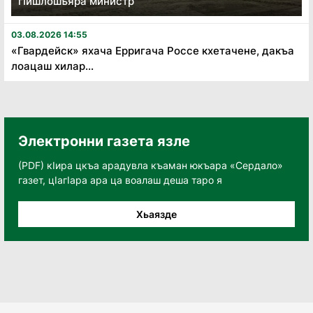
гӏишлошъяра министр
03.08.2026 14:55
«Гвардейск» яхача Ерригача Россе кхетачене, дакъа
лоацаш хилар...
Электронни газета язле
(PDF) кӀира цкъа арадувла къаман юкъара «Сердало»
газет, цӀагӀара ара ца воалаш деша таро я
Хьаязде