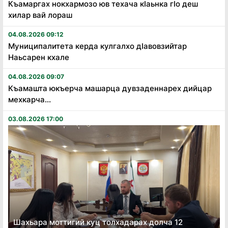
Къамаргах нокхармозо юв техача кӏаьнка гӏо деш
хилар вай лораш
04.08.2026 09:12
Муниципалитета керда кулгалхо дӏавовзийтар
Наьсарен кхале
04.08.2026 09:07
Къамашта юкъерча машарца дувзаденнарех дийцар
мехкарча...
03.08.2026 17:00
Шахьара моттигий куц толхадарах долча 12