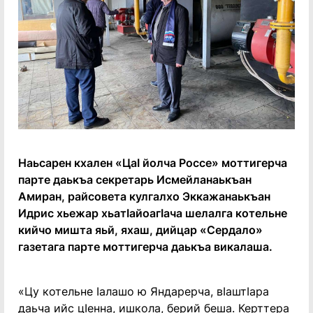
Наьсарен кхален «ЦаӀ йолча Россе» моттигерча
парте даькъа секретарь Исмейланаькъан
Амиран, райсовета кулгалхо Эккажанаькъан
Идрис хьежар хьатӀайоагӀача шелалга котельне
кийчо мишта яьй, яхаш, дийцар «Сердало»
газетага парте моттигерча даькъа викалаша.
«Цу котельне Ӏалашо ю Яндарерча, вIаштӀара
даьча ийс цӀенна, ишкола, берий беша. Керттера