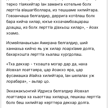
терко тӀаяхийтар Ӏан заманга котельне болх
лерттӀа вӀашагӀболлара, из тешшаме хилийтара.
Говзанчаша белгалдир, деррига котёлаш болх
бара кийча хилар, юкъе кхоачамбоацараш
доацаш, из болх лерттӀа дӀахьош хилар», - йоах
хоамо.
Исмейланаькъан Амирана белгалдир, ший
ханнахьа кийчо яь уж хилар лоархӀаме долга,
бахархошта лерттӀа хьалаш хургдолаш.
«Тха декхар - тхоашта могар дар да, наха
йӀовхал лоаттаяра, цар йоакхо яра, цар
фусамашка йӀайха хилийтара, Ӏан шелалах уж
лорабара», - аьлар цо.
Эккажакъонгий Идриса белгалдир йӀовхал
лоаттаяра ха хьаотташ хиларца, пешкаш лерттӀа
болх беш хилийтар керттера декхар долга.