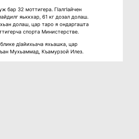
ж бар 32 моттигера. ГӏалгӀайчен
йдилг яьккхар, 61 кг дозал долаш.
ахьан долаш, цар таро я ондаргашта
оттигерча спорта Министерстве.
блике дӀайихьача яхьашка, цар
къан Мухьаммад, Къамурзой Илез.