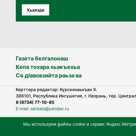
Хьаязде
Газета белгалонаш
Кепа тохара хьакъехьа
Се дӀавовзийта раьза ва
Керттера редактор: Курскенаькъан Х.
386101, Республика Ингушетия, г. Назрань, тер. Централь
8 (8734) 77-10-85
E-mail: serdalo@yandex.ru
Мы используем файлы cookie и сервис Яндекс.Метри
«Сердало» газета арадувлар чIоагIдаьд бувзамеи, хоам
лоаттабеча Федеральни болхлоша (Роскомнадзор).