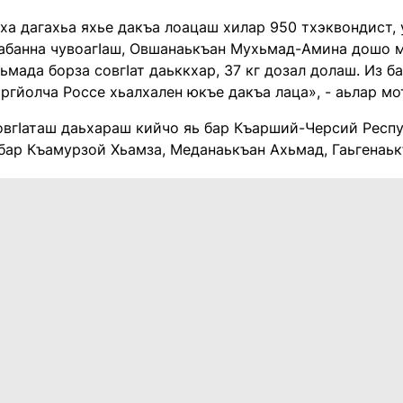
ха дагахьа яхье дакъа лоацаш хилар 950 тхэквондист, у
абанна чувоагӀаш, Овшанаькъан Мухьмад-Амина дошо ма
мада борза совгӀат даьккхар, 37 кг дозал долаш. Из б
ргйолча Россе хьалхален юкъе дакъа лаца», - аьлар м
овгӀаташ даьхараш кийчо яь бар Къарший-Черсий Респу
бар Къамурзой Хьамза, Меданаькъан Ахьмад, Гаьгенаь