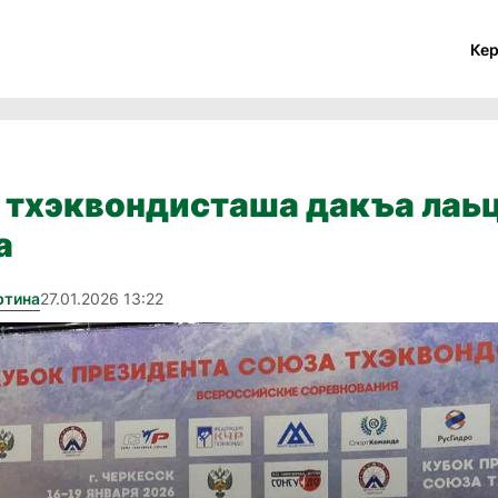
Ке
й тхэквондисташа дакъа лаь
а
ртина
27.01.2026 13:22