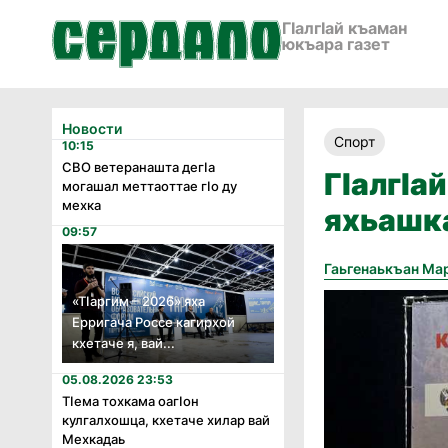
ГӀалгӀай къаман
юкъара газет
Новости
Спорт
10:15
СВО ветеранашта дегӏа
ГӏалгӀа
могашал меттаоттае гӏо ду
мехка
яхьашк
09:57
Гаьгенаькъан Ма
«Тӏаргим – 2026» яха
Ерригача Россе кагирхой
кхетаче я, вай...
05.08.2026 23:53
Тӏема тохкама оагӏон
кулгалхошца, кхетаче хилар вай
Мехкадаь