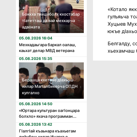
«Котало якк
Боккха тийшаболх кхостабар
гулъяьча то
тӏатетташ да вай мехкарча
Хуцыев Мухь
адвоката
юкъе дӀахьо
05.08.2026 16:04
Белгалду, с
Мехкадаьгара баркал оалаш,
хьехамчаш 
каьхат делар МВД ветерана
05.08.2026 15:35
Берашца кхетаче дӏахьош
хилар Магӏалбикерча ОПДН
кулгалхо
05.08.2026 14:50
«Юртара культуран оагӏонцара
болхло» яхача программан...
05.08.2026 13:42
Гӏалгӏай къаьнара къахьегам
дийнбеш хилар Инаркъе