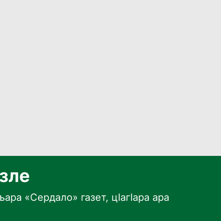
язле
ара «Сердало» газет, цӀагӀара ара