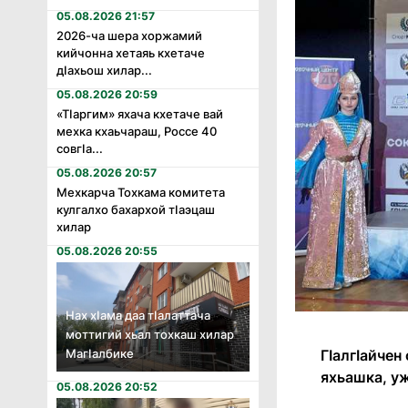
05.08.2026 21:57
2026-ча шера хоржамий
кийчонна хетаяь кхетаче
дӏахьош хилар...
05.08.2026 20:59
«Тӏаргим» яхача кхетаче вай
мехка кхаьчараш, Россе 40
совгӏа...
05.08.2026 20:57
Мехкарча Тохкама комитета
кулгалхо бахархой тӏаэцаш
хилар
05.08.2026 20:55
Нах хӏама даа тӏалаттача
моттигий хьал тохкаш хилар
Магӏалбике
ГӏалгӀайче
яхьашка, уж
05.08.2026 20:52