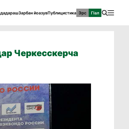
рдадараш
Зарбан йоазув
Публицистика
Эрс
ГӀал
цар Черкесскерча