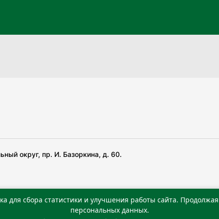
ный округ, пр. И. Базоркина, д. 60.
ка для сбора статистики и улучшения работы сайта. Продолжая 
 беча гIирсаштеи, цар дуккхача тайпаштеи тIахьожам
персональных данных.