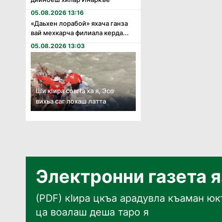
05.08.2026 13:16
«Даьхен лорабой» яхача ганза
вай мехкарча филиала керда...
05.08.2026 13:03
Ши кӏира совгӏа ха я, Эсо
вихьа саг лохаш латта
Электронни газета 
(PDF) кӀира цкъа арадувла къаман юкъ
ца воалаш деша таро я