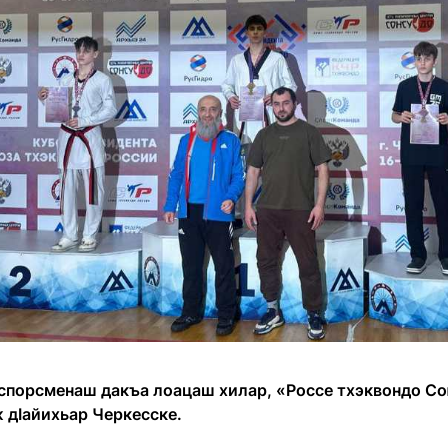
н спорсменаш дакъа лоацаш хилар, «Россе тхэквондо С
 дӀайихьар Черкесске.