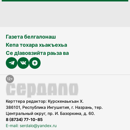
Газета белгалонаш
Кепа тохара хьакъехьа
Се дӀавовзийта раьза ва
Керттера редактор: Курскенаькъан Х.
386101, Республика Ингушетия, г. Назрань, тер.
Центральный округ, пр. И. Базоркина, д. 60.
8 (8734) 77-10-85
E-mail: serdalo@yandex.ru