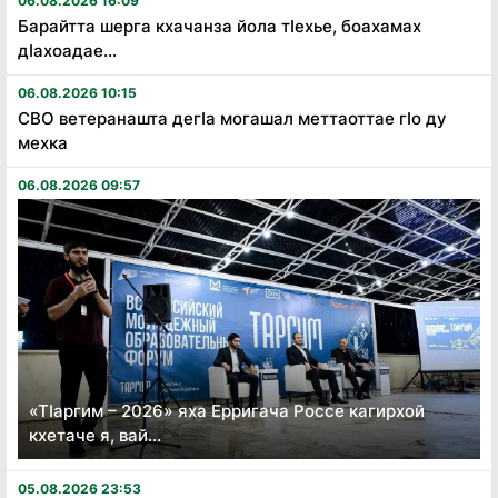
06.08.2026 16:09
Барайтта шерга кхачанза йола тӏехье, боахамах
дӏахоадае...
06.08.2026 10:15
СВО ветеранашта дегӏа могашал меттаоттае гӏо ду
мехка
06.08.2026 09:57
«Тӏаргим – 2026» яха Ерригача Россе кагирхой
кхетаче я, вай...
05.08.2026 23:53