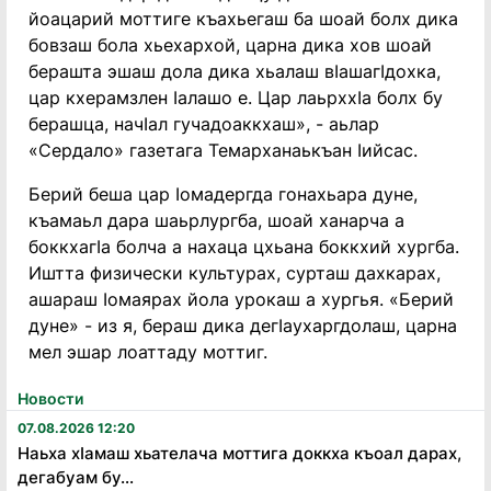
йоацарий моттиге къахьегаш ба шоай болх дика
бовзаш бола хьехархой, царна дика хов шоай
берашта эшаш дола дика хьалаш вӀашагӀдохка,
цар кхерамзлен Ӏалашо е. Цар лаьрххӀа болх бу
берашца, начӀал гучадоаккхаш», - аьлар
«Сердало» газетага Темарханаькъан Ӏийсас.
Берий беша цар Ӏомадергда гонахьара дуне,
къамаьл дара шаьрлургба, шоай ханарча а
боккхагӀа болча а нахаца цхьана боккхий хургба.
Иштта физически культурах, сурташ дахкарах,
ашараш Ӏомаярах йола урокаш а хургья. «Берий
дуне» - из я, бераш дика дегӀаухаргдолаш, царна
мел эшар лоаттаду моттиг.
Новости
07.08.2026 12:20
Наьха хӏамаш хьателача моттига доккха къоал дарах,
дегабуам бу...