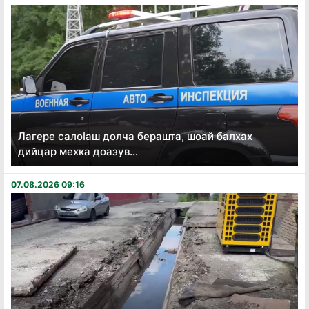
Лагере салоӏаш долча берашта, шоай балхах
дийцар мехка доазув...
07.08.2026 09:16