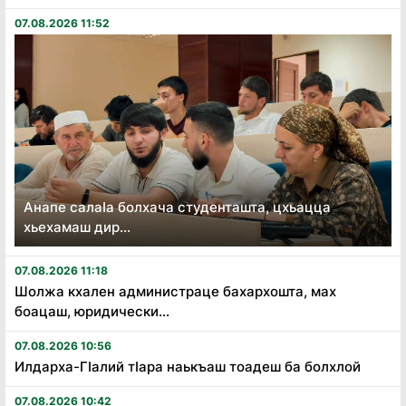
07.08.2026 11:52
Анапе салаӏа болхача студенташта, цхьацца
хьехамаш дир...
07.08.2026 11:18
Шолжа кхален администраце бахархошта, мах
боацаш, юридически...
07.08.2026 10:56
Илдарха-Гӏалий тӏара наькъаш тоадеш ба болхлой
07.08.2026 10:42