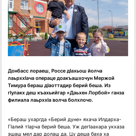
Донбасс лораеш, Россе дӀахьош йолча
лаьрххӀача операце доакъашхочун Мержой
Тимура бераш дӀаоттадир берий беша. Из
гӀулакх деш къахьийгар «Даьхен Лорбой» ганза
филиала лаьрххӀа волча болхлочо.
«Бераш ухаргда «Берий дуне» яхача Илдарха-
Гӏалий тӀарча берий беша. Уж дегӀаахара укхаза
эшаш мел дар долаш да. Цу деша баха ха