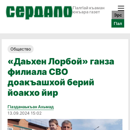
ГӀалгӀай къаман
юкъара газет
Эрс
ГӀал
Общество
«Даьхен Лорбой» ганза
филиала СВО
доакъашхой берий
йоакхо йир
Гӏазданаькъан Ахьмад
13.09.2024 15:02