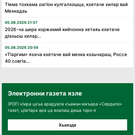
Тӏема тохкама оагӏон кулгалхошца, кхетаче хилар вай
Мехкадаь
05.08.2026 21:57
2026-ча шера хоржамий кийчонна хетаяь кхетаче
дӏахьош хилар...
05.08.2026 20:59
«Тӏаргим» яхача кхетаче вай мехка кхаьчараш, Россе
40 совгӏа...
Электронни газета язле
(PDF) кӀира цкъа арадувла къаман юкъара «Сердало»
газет, цӀагӀара ара ца воалаш деша таро я
Хьаязде