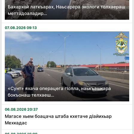
Бахархой латкъарах, Наьсарера экологи толхаераш
меттадоаладир...
07.08.2026 09:13
«Сунт» яхача операцега гӏолла, наькъашкара
бокъонаш телхаеш...
06.08.2026 20:37
Магасе хьем боацача штаба кхетаче дӏайихьар
Мехкадас