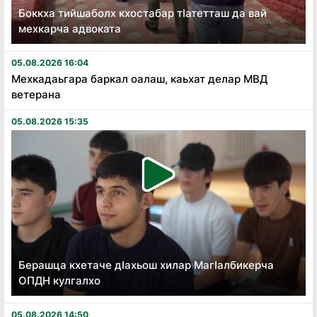
Боккха тийшаболх кхостабар тӏатетташ да вай
мехкарча адвоката
05.08.2026 16:04
Мехкадаьгара баркал оалаш, каьхат делар МВД
ветерана
05.08.2026 15:35
Берашца кхетаче дӏахьош хилар Магӏалбикерча
ОПДН кулгалхо
05.08.2026 14:50