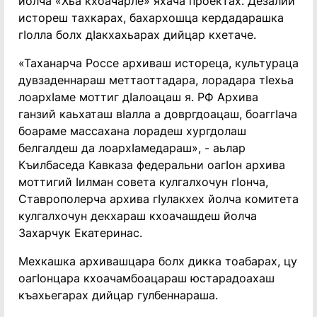
йолча «Хьа кхоачарле» яхача проектах. Дезалий
истореш тахкарах, бахархошца кердадарашка
гIолла болх дIакхахьарах дийцар кхетаче.
«Таханарча Россе архиваш истореца, культураца
дувзаденнараш меттаоттадара, лорадара тIехьа
лоархIаме моттиг дIалоацаш я. РФ Архива
ганзий каьхаташ вIалла а довргдоацаш, боаггIача
боараме массахана лорадеш хургдолаш
белгалдеш да лоархIамедараш», - аьлар
Къилбаседа Кавказа федеральни оагIон архива
моттигий Iилман совета кулгалхочун гIонча,
Ставрополерча архива гIулакхех йолча комитета
кулгалхочун декхараш кхоачашдеш йолча
Захарчук Екатеринас.
Мехкашка архивашцара болх дикка тоабарах, цу
оагIонцара кхоачамбоацараш юстарадоахаш
къахьегарах дийцар гулбеннараша.