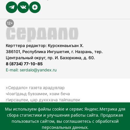
Керттера редактор: Курскенаькъан Х.
386101, Республика Ингушетия, г. Назрань, тер.
Центральный округ, пр. И. Базоркина, д. 60.
8 (8734) 77-10-85
E-mail: serdalo@yandex.ru
«Сердало» газета арадувлар
чIоагIдаьд бувзамеи, хоам беча
гIирсаштеи, цар дуккхача тайпаштеи
тIахьожам лоаттабеча Федеральни
Мы используем файлы cookie и сервис Яндекс.Метрика для
болхлоша (Роскомнадзор).
сбора статистики и улучшения работы сайта. Продолжая
Реестровая запись СМИ: ЭЛ № ФС 77-
пользоваться сайтом, вы соглашаетесь с обработкой
78323 от 15.05.2020 г. Учредитель:
персональных данных.