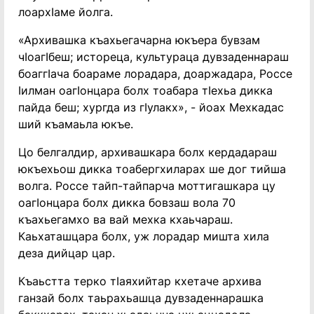
лоархIаме йолга.
«Архивашка къахьегачарна юкъера бувзам
чIоагIбеш; истореца, культураца дувзаденнараш
боаггIача боараме лорадара, доаржадара, Россе
Iилман оагIонцара болх тоабара тIехьа дикка
пайда беш; хургда из гIулакх», - йоах Мехкадас
ший къамаьла юкъе.
Цо белгалдир, архивашкара болх кердадараш
юкъехьош дикка тоабергхиларах ше дог тийша
волга. Россе тайп-тайпарча моттигашкара цу
оагIонцара болх дикка бовзаш вола 70
къахьегамхо ва вай мехка кхаьчараш.
Каьхаташцара болх, уж лорадар мишта хила
деза дийцар цар.
Къаьстта терко тIаяхийтар кхетаче архива
ганзай болх таьрахьашца дувзаденнарашка