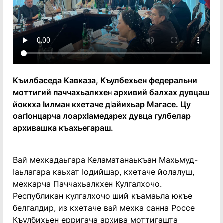
Къилбаседа Кавказа, Къулбехьен федеральни
моттигий паччахьалкхен архивий балхах дувцаш
йоккха Iилман кхетаче дIайихьар Магасе. Цу
оагIонцарча лоархIамедарех дувца гулбелар
архивашка къахьегараш.
Вай мехкадаьгара Келаматанаькъан Махьмуд-
Iаьлагара каьхат Iодийшар, кхетаче йолалуш,
мехкарча Паччахьалкхен Кулгалхочо.
Республикан кулгалхочо ший къамаьла юкъе
белгалдир, из кхетаче вай мехка санна Россе
Къулбихьен ерригача архива моттигашта