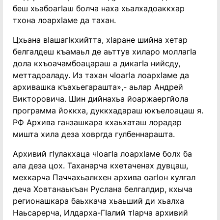
беш хьабоагIаш болча наха хьалхадоаккхар
тхона лоархIаме да тахан.
Цхьана вIашагIкхийтта, хIаране шийна хетар
белгалдеш къамаьл де аьттув хиларо моллагIа
дола кхъоачамбоацараш а дикагIа нийсду,
меттадоаладу. Из тахан чIоагIа лоархIаме да
архивашка къахьегарашта»,- аьлар Андрей
Викторовича. Шин дийнахьа йоаржаергйола
программа йоккха, дуккхадараш юкъелоацаш я.
РФ Архива ганзашкара кхаьхаташ лорадар
мишта хила деза ховргда гулбеннарашта.
Архивий гIулакхаца чIоагIа лоархIаме болх ба
ала деза цох. Таханарча кхетаченах дувцаш,
мехкарча Паччахьалкхен архива оагIон кулгал
деча Ховтанаькъан Руслана белгалдир, кхыча
регионашкара баьхкача хьаьший ди хьалха
Наьсарерча, Илдарха-ГIалий тIарча архивий