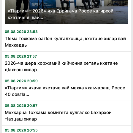
«Тӏаргим – 2026» яха Ерригача Россе кагирхой
кхетаче я, вай...
05.08.2026 23:53
Тӏема тохкама оагӏон кулгалхошца, кхетаче хилар вай
Мехкадаь
05.08.2026 21:57
2026-ча шера хоржамий кийчонна хетаяь кхетаче
дӏахьош хилар...
05.08.2026 20:59
«Тӏаргим» яхача кхетаче вай мехка кхаьчараш, Россе
40 совгӏа...
05.08.2026 20:57
Мехкарча Тохкама комитета кулгалхо бахархой
тӏаэцаш хилар
05.08.2026 20:55