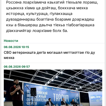
Россена лоархIамеча каьхатий тIехьале лораеш,
цхьаккха хIама ца дойташ, боккхача мехка
истореца, культураца, гIулакхашца
дувзаденнараш боаггIача боараме доаржадеш
кхы а бIаьшераш даьлча тIехьа тIабоагIарашка
дIакхачийтар лоархIаме болх ба.
Новости
06.08.2026 10:15
СВО ветеранашта дегӏа могашал меттаоттае гӏо ду
мехка
06.08.2026 09:57