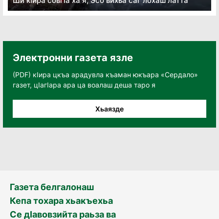
Ши кӏира совгӏа ха я, Эсо вихьа саг лохаш латта
Электронни газета язле
(PDF) кӀира цкъа арадувла къаман юкъара «Сердало»
газет, цӀагӀара ара ца воалаш деша таро я
Хьаязде
Газета белгалонаш
Кепа тохара хьакъехьа
Се дӀавовзийта раьза ва