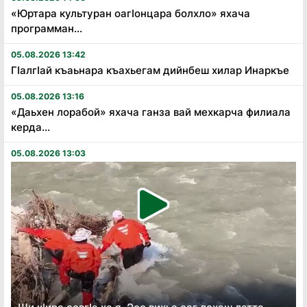
«Юртара культуран оагӏонцара болхло» яхача
программан...
05.08.2026 13:42
Гӏалгӏай къаьнара къахьегам дийнбеш хилар Инаркъе
05.08.2026 13:16
«Даьхен лорабой» яхача ганза вай мехкарча филиала
керда...
05.08.2026 13:03