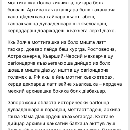
моттигашка гIолла хиннилга, цигара болх
бовзаш. Архива каьхаташцара болх таханарча
хано дIадеххача тайпара хьаоттабеш,
таьрахьашца дувзаденнараш юкъелоацаш,
кердадараш доаржадеш, къахьега лерхI дIахо.
Кхыйолча моттигашка из болх мишта латт
тахкар, довзар пайда беш хургда. Ростоверча,
Астраханерча, Къарший-Черсий мехкарча цу
оагIонцарча къахьегамхоша дийцар из болх
шоаша мишта дIахьу, иштта цу оагIонцарча
толамех а. РФ кхы а йиъ моттиг хьакхетарах,
керда декхараш латт вайна хьалхашка – кердача
мехкий архивашка боккха болх дIабахьар.
Запорожски областа исторически оагIонца
дувзаденнараш лорадеш, меттаоттадеш, архива
ганза хIама дIашердеш къахьегаргда. Кхетаче
дийцар архивни каьхатий балхаца аьттув луш