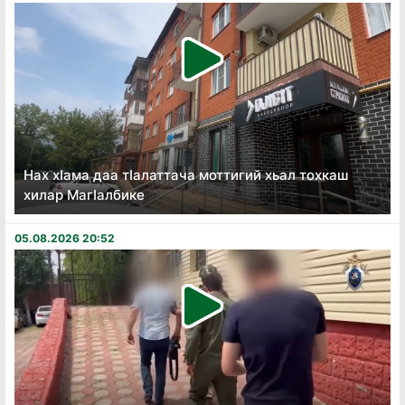
Нах хӏама даа тӏалаттача моттигий хьал тохкаш
хилар Магӏалбике
05.08.2026 20:52