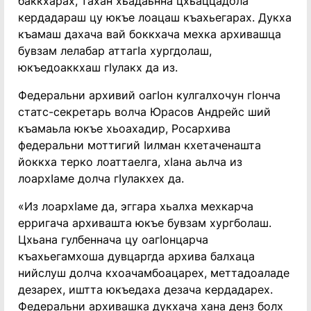
баккхарах, тахан хьадаьнна цхьаццадола
кердадараш цу юкъе лоацаш къахьегарах. Дукха
къамаш дахача вай боккхача мехка архивашца
бувзам лелабар аттагIа хургдолаш,
юкъедоаккхаш гIулакх да из.
Федеральни архивий оагIон кулгалхочун гIонча
статс-секретарь волча Юрасов Андрейс ший
къамаьла юкъе хьоахадир, Росархива
федеральни моттигий Iилман кхетаченашта
йоккха терко лоаттаелга, хIана аьлча из
лоархIаме долча гIулакхех да.
«Из лоархIаме да, эггара хьалха мехкарча
ерригача архивашта юкъе бувзам хургболаш.
Цхьана гулбеннача цу оагIонцарча
къахьегамхоша дувцаргда архива балхаца
нийслуш долча кхоачамбоацарех, меттадоаладе
дезарех, иштта юкъедаха дезача кердадарех.
Федеральни архивашка дукхача хана денз болх