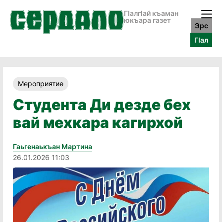
ГӀалгӀай къаман
юкъара газет
Эрс
ГӀал
Мероприятие
Студента Ди дезде бех
вай мехкара кагирхой
Гаьгенаькъан Мартина
26.01.2026 11:03