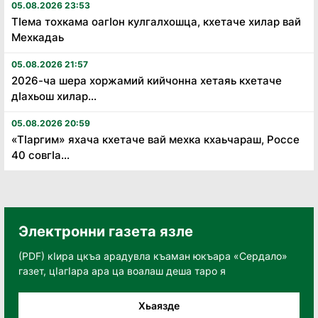
05.08.2026 23:53
Тӏема тохкама оагӏон кулгалхошца, кхетаче хилар вай
Мехкадаь
05.08.2026 21:57
2026-ча шера хоржамий кийчонна хетаяь кхетаче
дӏахьош хилар...
05.08.2026 20:59
«Тӏаргим» яхача кхетаче вай мехка кхаьчараш, Россе
40 совгӏа...
Электронни газета язле
(PDF) кӀира цкъа арадувла къаман юкъара «Сердало»
газет, цӀагӀара ара ца воалаш деша таро я
Хьаязде