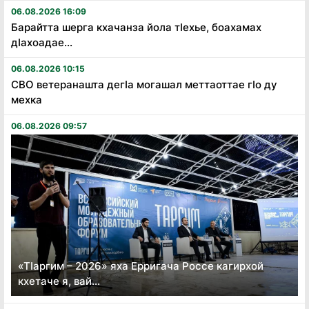
06.08.2026 16:09
Барайтта шерга кхачанза йола тӏехье, боахамах
дӏахоадае...
06.08.2026 10:15
СВО ветеранашта дегӏа могашал меттаоттае гӏо ду
мехка
06.08.2026 09:57
«Тӏаргим – 2026» яха Ерригача Россе кагирхой
кхетаче я, вай...