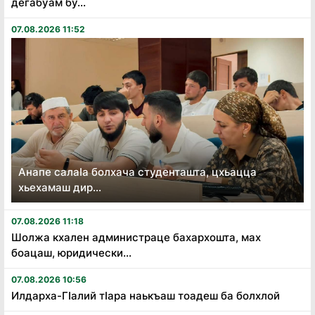
дегабуам бу...
07.08.2026 11:52
Анапе салаӏа болхача студенташта, цхьацца
хьехамаш дир...
07.08.2026 11:18
Шолжа кхален администраце бахархошта, мах
боацаш, юридически...
07.08.2026 10:56
Илдарха-Гӏалий тӏара наькъаш тоадеш ба болхлой