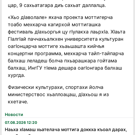
цар, 9 сахьатагара диъ сахьат даллалца.
«Хьо дӏаволале» яхача проекта моттигерча
тоабо мехкарча кагирхой моттигашка
фестиваль дӏахьоргья цу гӏулакха лаьрхӏа. Хӏаьта
Гӏалгӏай паччахьалкхен университета культуран
оагӏонцарча моттиге хьаьшашта кийчъя
концертни программа, мехкарча тайп-тайпарча
балхаш леладеш болча пхьарашкара гойтама
балхаш, ИнгГУ тӏема дешара оагӏонгара балхаш
хургда.
Физически культурахи, спортахи йолча
министерствос хьаллоацаш, дӏахьош я из
кхетаче.
Новости
07.08.2026 12:20
Наьха хӏамаш хьателача моттига доккха къоал дарах,