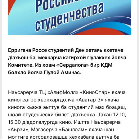
Ерригача Россе студентий Ден хетаяь кхетаче
дӏахьош ба, мехкарча кагирхой гӏулакхех йолча
Комитете. Из хоам «Сердалога» бир КДМ
болхло йолча Гӏулой Аминас.
Наьсарерча ТЦ «АлифМолл» «КиноСтар» яхача
кинотеатре хьокхаргдолча «Аватар 3» яхача
кинога хьажа аьттув ба студентий мах боацаш,
шоай студенчески билет дӏахьекха. Тахан 12.10,
15.30 дӏадолалургда кино. Иштта Наьсарерча
«Аьрзи», Магасерча «Башлоам» яхача шан
моттиге когсоалозашца хехкабала аьттув ба