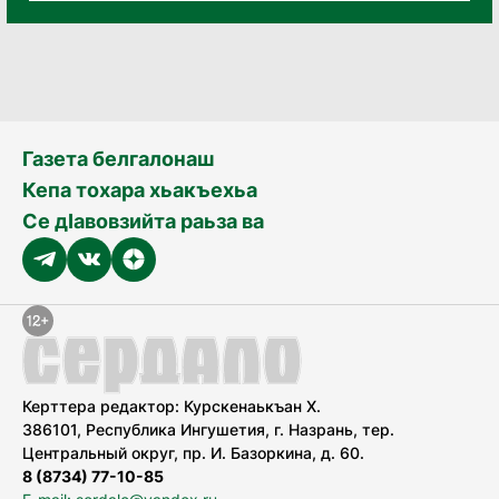
Газета белгалонаш
Кепа тохара хьакъехьа
Се дӀавовзийта раьза ва
Керттера редактор: Курскенаькъан Х.
386101, Республика Ингушетия, г. Назрань, тер.
Центральный округ, пр. И. Базоркина, д. 60.
8 (8734) 77-10-85