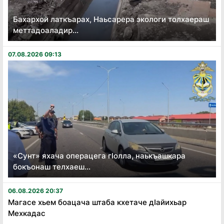
Бахархой латкъарах, Наьсарера экологи толхаераш
меттадоаладир...
07.08.2026 09:13
«Сунт» яхача операцега гӏолла, наькъашкара
бокъонаш телхаеш...
06.08.2026 20:37
Магасе хьем боацача штаба кхетаче дӏайихьар
Мехкадас