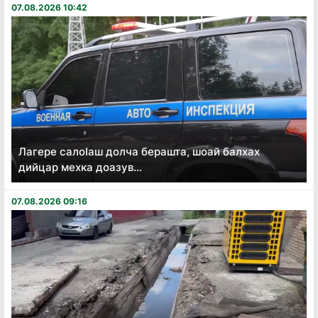
07.08.2026 10:42
Лагере салоӏаш долча берашта, шоай балхах
дийцар мехка доазув...
07.08.2026 09:16