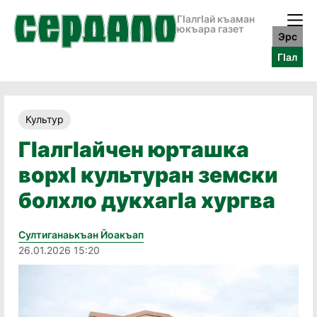
ГӀалгӀай къаман
юкъара газет
Эрс
ГӀал
Культур
ГӏалгӀайчен юрташка
ворхӀ культуран земски
болхло дукхагӀа хургва
Султиганаькъан Йоакъап
26.01.2026 15:20