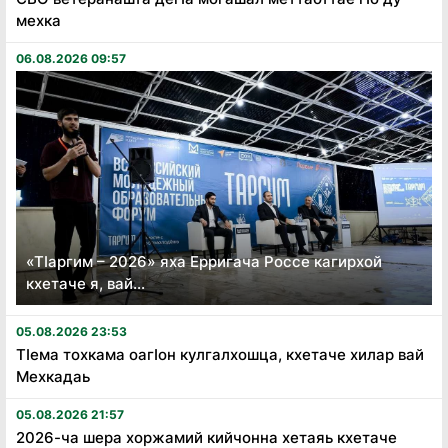
мехка
06.08.2026 09:57
«Тӏаргим – 2026» яха Ерригача Россе кагирхой
кхетаче я, вай...
05.08.2026 23:53
Тӏема тохкама оагӏон кулгалхошца, кхетаче хилар вай
Мехкадаь
05.08.2026 21:57
2026-ча шера хоржамий кийчонна хетаяь кхетаче