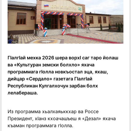
ГӏалгӀай мехка 2026 шера ворхӀ саг таро йолаш
ва «Культуран земски болхло» яхача
программага гӀолла новкъостал эца, яхаш,
дийцар «Сердало» газетага ГӏалгӀай
Республикан Кулгалхочун зарбан болх
лелабераша.
Из программа хьалхаяьккхар ва Россе
Президент, хӀанз кхоачашъеш я «Дезал» яхача
къаман программага гӀолла.