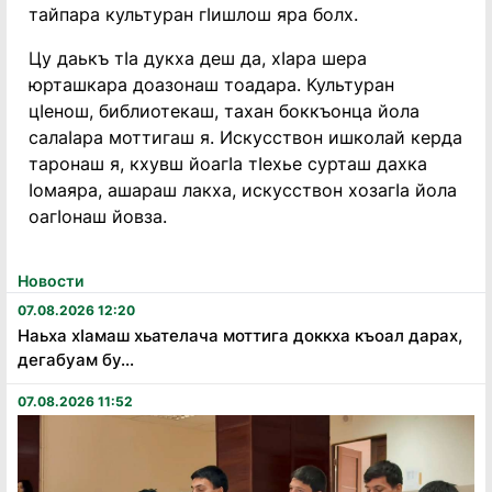
тайпара культуран гӏишлош яра болх.
Цу даькъ тӀа дукха деш да, хӀара шера
юрташкара доазонаш тоадара. Культуран
цӏенош, библиотекаш, тахан боккъонца йола
салаӀара моттигаш я. Искусствон ишколай керда
таронаш я, кхувш йоагӀа тӀехье сурташ дахка
Ӏомаяра, ашараш лакха, искусствон хозагӀа йола
оагӀонаш йовза.
Новости
07.08.2026 12:20
Наьха хӏамаш хьателача моттига доккха къоал дарах,
дегабуам бу...
07.08.2026 11:52