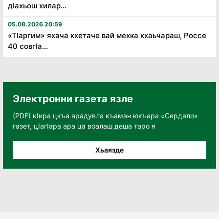
дӏахьош хилар...
05.08.2026 20:59
«Тӏаргим» яхача кхетаче вай мехка кхаьчараш, Россе
40 совгӏа...
Электронни газета язле
(PDF) кӀира цкъа арадувла къаман юкъара «Сердало»
газет, цӀагӀара ара ца воалаш деша таро я
Хьаязде