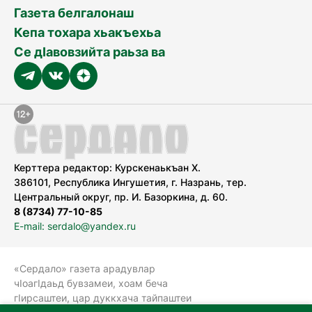
Газета белгалонаш
Кепа тохара хьакъехьа
Се дӀавовзийта раьза ва
Керттера редактор: Курскенаькъан Х.
386101, Республика Ингушетия, г. Назрань, тер.
Центральный округ, пр. И. Базоркина, д. 60.
8 (8734) 77-10-85
E-mail: serdalo@yandex.ru
«Сердало» газета арадувлар
чIоагIдаьд бувзамеи, хоам беча
гIирсаштеи, цар дуккхача тайпаштеи