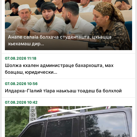
Анапе салаӏа болхача студенташта, цхьацца
хьехамаш дир...
07.08.2026 11:18
Шолжа кхален администраце бахархошта, мах
боацаш, юридически...
07.08.2026 10:56
Илдарха-Гӏалий тӏара наькъаш тоадеш ба болхлой
07.08.2026 10:42