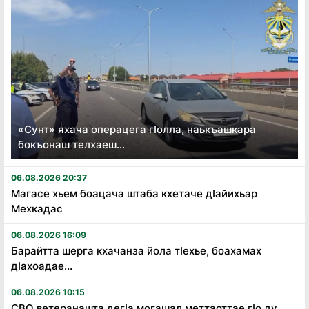
«Сунт» яхача операцега гӏолла, наькъашкара
бокъонаш телхаеш...
06.08.2026 20:37
Магасе хьем боацача штаба кхетаче дӏайихьар
Мехкадас
06.08.2026 16:09
Барайтта шерга кхачанза йола тӏехье, боахамах
дӏахоадае...
06.08.2026 10:15
СВО ветеранашта дегӏа могашал меттаоттае гӏо ду