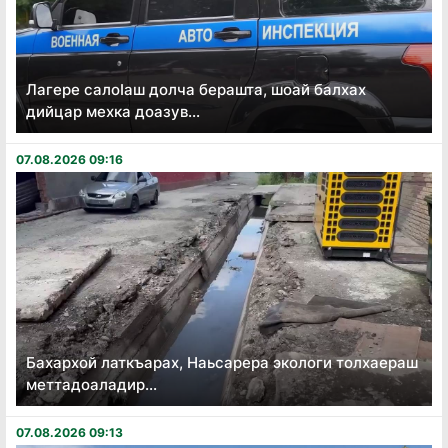
Лагере салоӏаш долча берашта, шоай балхах
дийцар мехка доазув...
07.08.2026 09:16
Бахархой латкъарах, Наьсарера экологи толхаераш
меттадоаладир...
07.08.2026 09:13