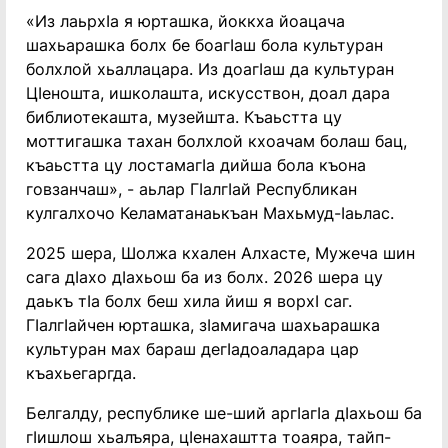
«Из лаьрхӀа я юрташка, йоккха йоацача
шахьарашка болх бе боагӀаш бола культуран
болхлой хьаллацара. Из доагӀаш да культуран
Цӏеношта, ишколашта, искусствон, доал дара
библиотекашта, музейшта. Къаьстта цу
моттигашка тахан болхлой кхоачам болаш бац,
къаьстта цу лостамагӏа дийша бола къона
говзанчаш», - аьлар ГӏалгӀай Республикан
кулгалхочо Келаматанаькъан Махьмуд-Ӏаьлас.
2025 шера, Шолжа кхален Алхасте, Мужеча шин
сага дӀахо дӀахьош ба из болх. 2026 шера цу
даькъ тӀа болх беш хила йиш я ворхӀ саг.
ГӏалгӀайчен юрташка, зӀамигача шахьарашка
культуран мах бараш дегӀадоаладара цар
къахьегаргда.
Белгалду, республике ше-ший аргӀагӏа дӀахьош ба
гӀишлош хьалъяра, цӏенахаштта тоаяра, тайп-