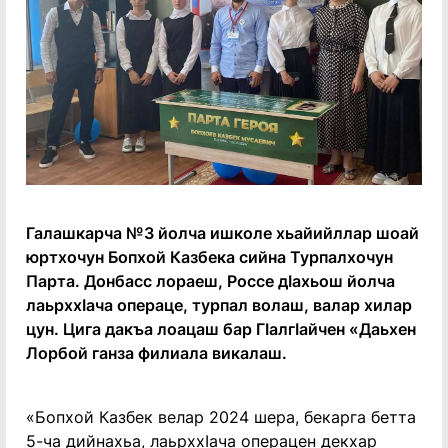
Галашкарча №3 йолча ишколе хьайийллар шоай
юртхочун Бопхой Казбека сийна Турпалхочун
Парта. Донбасс лораеш, Россе дӀахьош йолча
лаьрххӀача операце, турпал волаш, валар хилар
цун. Цига дакъа лоацаш бар ГӀалгӀайчен «Даьхен
Лорбой ганза филиала викалаш.
«Бопхой Казбек велар 2024 шера, бекарга бетта
5-ча дийнахьа, лаьрххӀача операцен декхар