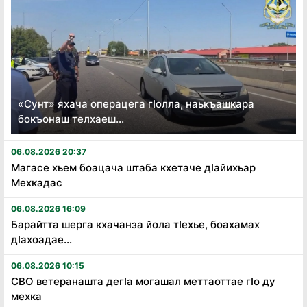
«Сунт» яхача операцега гӏолла, наькъашкара
бокъонаш телхаеш...
06.08.2026 20:37
Магасе хьем боацача штаба кхетаче дӏайихьар
Мехкадас
06.08.2026 16:09
Барайтта шерга кхачанза йола тӏехье, боахамах
дӏахоадае...
06.08.2026 10:15
СВО ветеранашта дегӏа могашал меттаоттае гӏо ду
мехка