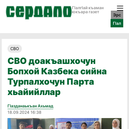
ГӀалгӀай къаман
юкъара газет
Эрс
ГӀал
СВО
СВО доакъашхочун
Бопхой Казбека сийна
Турпалхочун Парта
хьайийллар
Гӏазданаькъан Ахьмад
18.09.2024 16:38