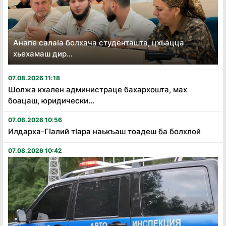
Анапе салаӏа болхача студенташта, цхьацца
хьехамаш дир...
07.08.2026 11:18
Шолжа кхален администраце бахархошта, мах
боацаш, юридически...
07.08.2026 10:56
Илдарха-Гӏалий тӏара наькъаш тоадеш ба болхлой
07.08.2026 10:42