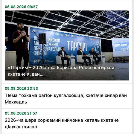
06.08.2026 09:57
«Тӏаргим – 2026» яха Ерригача Россе кагирхой
кхетаче я, вай...
05.08.2026 23:53
Тӏема тохкама оагӏон кулгалхошца, кхетаче хилар вай
Мехкадаь
05.08.2026 21:57
2026-ча шера хоржамий кийчонна хетаяь кхетаче
дӏахьош хилар...