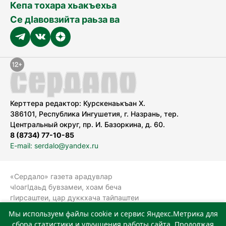
Кепа тохара хьакъехьа
Се дӀавовзийта раьза ва
Керттера редактор: Курскенаькъан Х.
386101, Республика Ингушетия, г. Назрань, тер.
Центральный округ, пр. И. Базоркина, д. 60.
8 (8734) 77-10-85
E-mail: serdalo@yandex.ru
«Сердало» газета арадувлар
чIоагIдаьд бувзамеи, хоам беча
гIирсаштеи, цар дуккхача тайпаштеи
тIахьожам лоаттабеча Федеральни
Мы используем файлы cookie и сервис Яндекс.Метрика для
болхлоша (Роскомнадзор).
сбора статистики и улучшения работы сайта. Продолжая