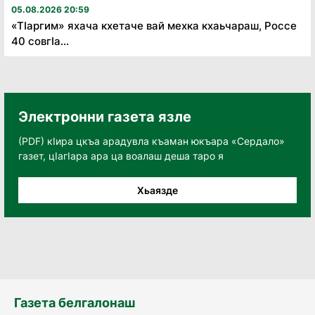
05.08.2026 20:59
«Тӏаргим» яхача кхетаче вай мехка кхаьчараш, Россе
40 совгӏа...
Электронни газета язле
(PDF) кӀира цкъа арадувла къаман юкъара «Сердало»
газет, цӀагӀара ара ца воалаш деша таро я
Хьаязде
Газета белгалонаш