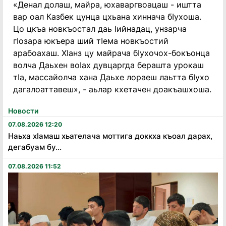
«Денал долаш, майра, юхаваргвоацаш - иштта
вар оал Казбек цунца цхьана хиннача бӀухоша.
Цо цкъа новкъостал даь Ӏийнадац, унзарча
гӀозара юкъера ший тӀема новкъостий
арабоахаш. ХӀанз цу майрача бӀухочох-бокъонца
волча Даьхен воӀах дувцаргда берашта урокаш
тӀа, массайолча хана Даьхе лораеш лаьтта бӀухо
дагалоаттавеш», - аьлар кхетачен доакъашхоша.
Новости
07.08.2026 12:20
Наьха хӏамаш хьателача моттига доккха къоал дарах,
дегабуам бу...
07.08.2026 11:52