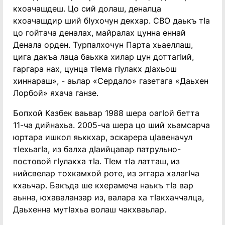
кхоачашдеш. Цо сий долаш, деналца
кхоачашдир ший бӀухочун декхар. СВО даькъ тӀа
цо гойтача деналах, майралах цунна еннай
Денала орден. Турпалхочун Парта хьаеллаш,
цига дакъа лаца баьхка хилар цун доттагӀий,
гаргара нах, цунца тӀема гӀулакх дӀахьош
хиннараш», - аьлар «Сердало» газетага «Даьхен
Лорбой» яхача ганзе.
Бопхой Казбек ваьвар 1988 шера оагӀой бетта
11-ча дийнахьа. 2005-ча шера цо ший хьамсарча
юртара ишкол яьккхар, эскарера цӀавеначул
тӀехьагӀа, из балха дӀаийцавар патрульно-
постовой гӀулакха тӀа. ТӀем тӀа латташ, из
нийсвелар тохкамхой роте, из эггара халагӀча
кхаьчар. Бакъда ше кхерамеча наькъ тӀа вар
аьнна, юхаваланзар из, валара ха тӀакхаччалца,
Даьхенна мутӀахьа волаш чакхваьлар.