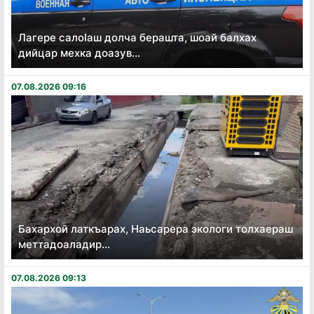
Лагере салоӏаш долча берашта, шоай балхах
дийцар мехка доазув...
07.08.2026 09:16
Бахархой латкъарах, Наьсарера экологи толхаераш
меттадоаладир...
07.08.2026 09:13