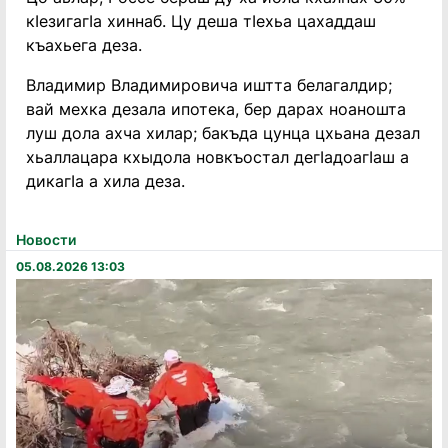
кӀезигагӀа хиннаб. Цу деша тӀехьа цахаддаш
къахьега деза.
Владимир Владимировича иштта белагалдир;
вай мехка дезала ипотека, бер дарах ноаношта
луш дола ахча хилар; бакъда цунца цхьана дезал
хьаллацара кхыдола новкъостал дегӀадоагӀаш а
дикагӀа а хила деза.
Новости
05.08.2026 13:03