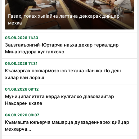
Газах, токах хьаӏайна латтача декхарах дийцар
мехка
05.08.2026 11:33
Заьзгакъонгий-Юртарча наьха дехар теркалдир
Минавтодора кулгалхочо
05.08.2026 11:31
Къамаргах нокхармозо юв техача кӏаьнка гӏо деш
хилар вай лораш
04.08.2026 09:12
Муниципалитета керда кулгалхо дӏавовзийтар
Наьсарен кхале
04.08.2026 09:07
Къамашта юкъерча машарца дувзаденнарех дийцар
мехкарча...