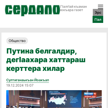
ГӀалгӀай къаман
юкъара газет
Эрс
ГӀал
Общество
Путина белгалдир,
дегӀаахара хаттараш
керттера хилар
Султиганаькъан Йоакъап
19.12.2024 15:07