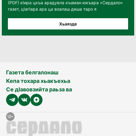
(PDF) кӀира цкъа арадувла къаман юкъара «Сердало»
газет, цӀагӀара ара ца воалаш деша таро я
Хьаязде
Газета белгалонаш
Кепа тохара хьакъехьа
Се дӀавовзийта раьза ва