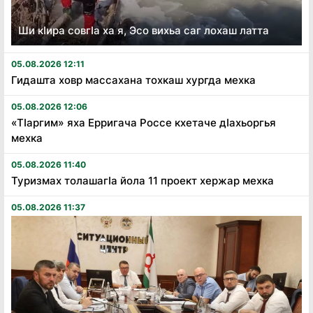
Ши кӏира совгӏа ха я, Эсо вихьа саг лохаш латта
05.08.2026 12:11
Гидашта ховр массахана тохкаш хургда мехка
05.08.2026 12:06
«Тӏаргим» яха Ерригача Россе кхетаче дӏахьоргья
мехка
05.08.2026 11:40
Туризмах толашагӏа йола 11 проект хержар мехка
05.08.2026 11:37