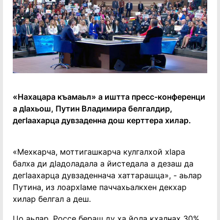
«Нахацара къамаьл» а иштта пресс-конференци
а дӀахьош, Путин Владимира белгалдир,
дегӀаахарца дувзаденна дош керттера хилар.
«Мехкарча, моттигашкарча кулгалхой хӀара
балха ди дӀадоладала а йистедала а дезаш да
дегӀаахарца дувзаденнача хаттарашца», - аьлар
Путина, из лоархӀаме паччахьалкхен декхар
хилар белгал а деш.
Цо аьлар, Россе бераш ду ха йола кхалнах 30%