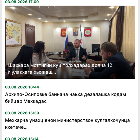
03.08.2026 17:00
Шахьара моттигий куц толхадарах долча 12
гӏулакхага хьожаш...
03.08.2026 16:44
Архипо-Осиповке байнача наьха дезалашка кодам
бийцар Мехкадас
03.08.2026 15:39
Мехкарча унахцӏенон министерствон кулгалхочунца
кхетаче...
03.08.2026 15:14