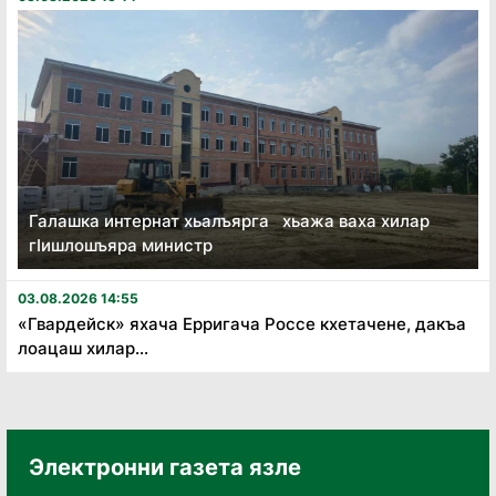
Галашка интернат хьалъярга хьажа ваха хилар
гӏишлошъяра министр
03.08.2026 14:55
«Гвардейск» яхача Ерригача Россе кхетачене, дакъа
лоацаш хилар...
Электронни газета язле