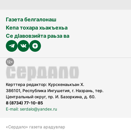
Газета белгалонаш
Кепа тохара хьакъехьа
Се дӀавовзийта раьза ва
Керттера редактор: Курскенаькъан Х.
386101, Республика Ингушетия, г. Назрань, тер.
Центральный округ, пр. И. Базоркина, д. 60.
8 (8734) 77-10-85
E-mail: serdalo@yandex.ru
«Сердало» газета арадувлар