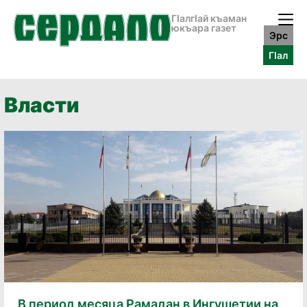
ГӀалгӀай къаман
юкъара газет
Эрс
ГӀал
Власти
В период месяца Рамадан в Ингушетии на