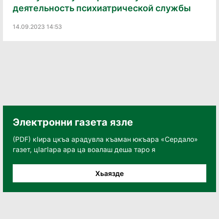
деятельность психиатрической службы
14.09.2023 14:53
Электронни газета язле
(PDF) кӀира цкъа арадувла къаман юкъара «Сердало»
газет, цӀагӀара ара ца воалаш деша таро я
Хьаязде