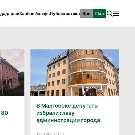
рдадараш
Зарбан йоазув
Публицистика
Эрс
ГӀал
В Малгобеке депутаты
 80
избрали главу
администрации города
17.10.2023 11:52