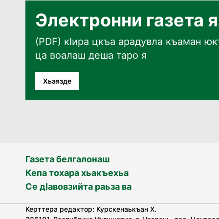
Электронни газета 
(PDF) кӀира цкъа арадувла къаман юкъ
ца воалаш деша таро я
Хьаязде
Газета белгалонаш
Кепа тохара хьакъехьа
Се дӀавовзийта раьза ва
Керттера редактор: Курскенаькъан Х.