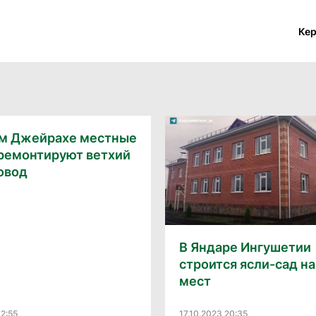
Ке
ом Джейрахе местные
 ремонтируют ветхий
овод
В Яндаре Ингушетии
строится ясли-сад на
мест
12:55
17.10.2023 20:35