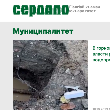
ГӀалгӀай къаман
юкъара газет
Муниципалитет
В горн
власти
водопр
18.10.2023 