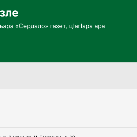
язле
ара «Сердало» газет, цӀагӀара ара