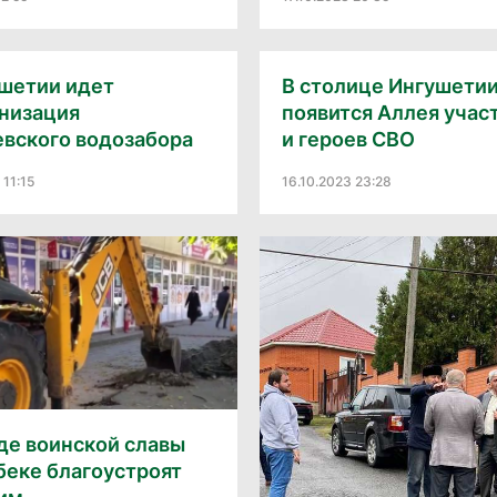
ушетии идет
В столице Ингушети
низация
появится Аллея учас
евского водозабора
и героев СВО
 11:15
16.10.2023 23:28
де воинской славы
беке благоустроят