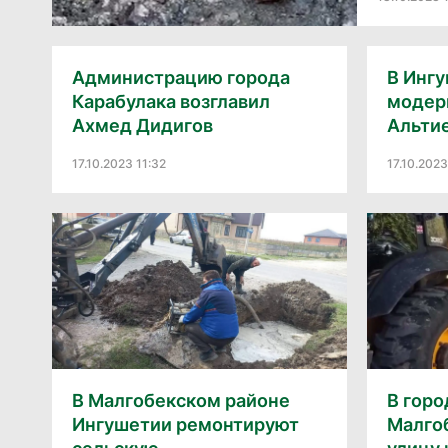
Администрацию города
В Инг
Карабулака возглавил
модер
Ахмед Дидигов
Альти
17.10.2023 11:32
17.10.2023
В Малгобекском районе
В горо
Ингушетии ремонтируют
Малго