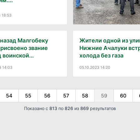
м....
3 18:53
 назад Малгобеку
Жители одной из ули
присвоено звание
Нижние Ачалуки вст
 воинской...
холода без газа
3 14:03
05.10.2023 14:20
54
55
56
57
58
59
60
Показано с
813
по
826
из
869
результатов