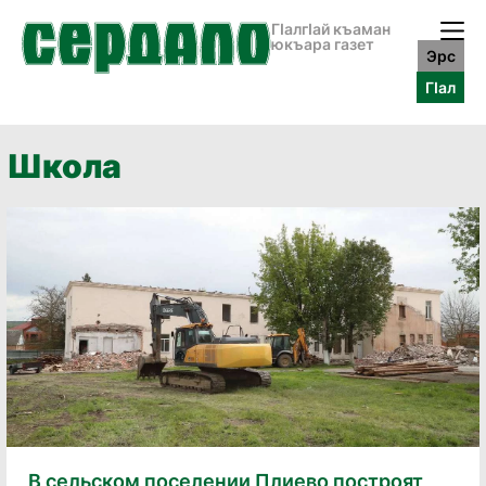
ГӀалгӀай къаман
юкъара газет
Эрс
ГӀал
Школа
В сельском поселении Плиево построят