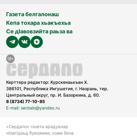
Газета белгалонаш
Кепа тохара хьакъехьа
Се дӀавовзийта раьза ва
Керттера редактор: Курскенаькъан Х.
386101, Республика Ингушетия, г. Назрань, тер.
Центральный округ, пр. И. Базоркина, д. 60.
8 (8734) 77-10-85
E-mail: serdalo@yandex.ru
«Сердало» газета арадувлар
чIоагIдаьд бувзамеи, хоам беча