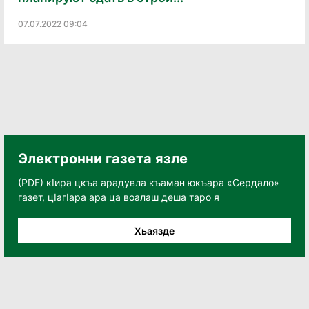
07.07.2022 09:04
Электронни газета язле
(PDF) кӀира цкъа арадувла къаман юкъара «Сердало»
газет, цӀагӀара ара ца воалаш деша таро я
Хьаязде